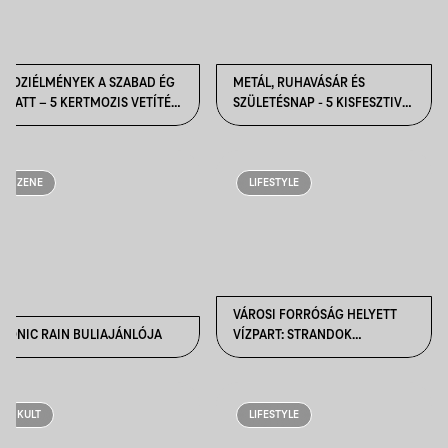
MOZIÉLMÉNYEK A SZABAD ÉG
METÁL, RUHAVÁSÁR ÉS
ALATT – 5 KERTMOZIS VETÍTÉS
SZÜLETÉSNAP - 5 KISFESZTIVÁL
BUDAPESTEN
A FŐVÁROSBÓL
ZENE
LIFESTYLE
VÁROSI FORRÓSÁG HELYETT
SONIC RAIN BULIAJÁNLÓJA
VÍZPART: STRANDOK
BUDAPEST KÖRNYÉKÉN
KULT
LIFESTYLE