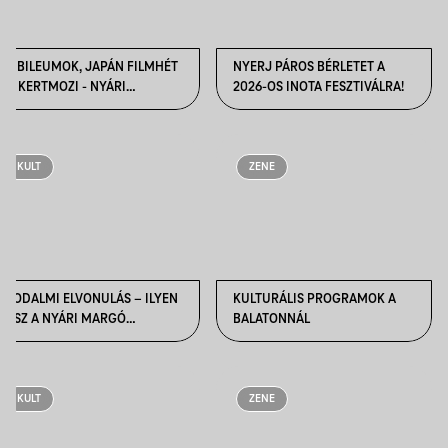
JUBILEUMOK, JAPÁN FILMHÉT
NYERJ PÁROS BÉRLETET A
ÉS KERTMOZI - NYÁRI
2026-OS INOTA FESZTIVÁLRA!
FILMVETÍTÉSEK
KULT
ZENE
IRODALMI ELVONULÁS – ILYEN
KULTURÁLIS PROGRAMOK A
LESZ A NYÁRI MARGÓ
BALATONNÁL
SALFÖLDÖN
KULT
ZENE