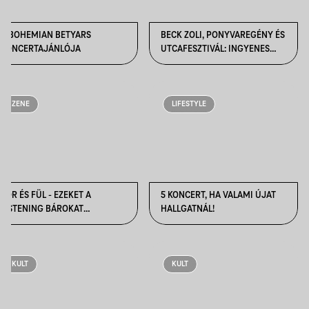
A BOHEMIAN BETYARS
BECK ZOLI, PONYVAREGÉNY ÉS
KONCERTAJÁNLÓJA
UTCAFESZTIVÁL: INGYENES
PROGRAMOK AUGUSZTUSRA!
ZENE
LIFESTYLE
SÖR ÉS FÜL - EZEKET A
5 KONCERT, HA VALAMI ÚJAT
LISTENING BÁROKAT
HALLGATNÁL!
LÁTOGASD MEG
AUGUSZTUSBAN!
KULT
KULT