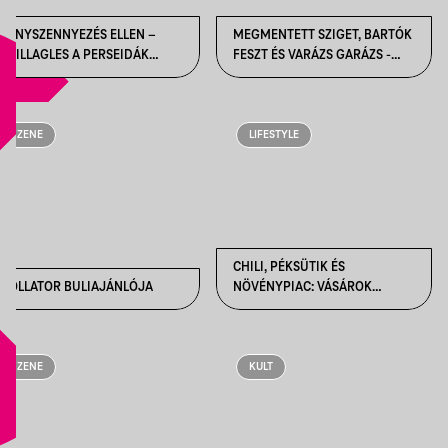
FÉNYSZENNYEZÉS ELLEN –
MEGMENTETT SZIGET, BARTÓK
CSILLAGLES A PERSEIDÁK
FESZT ÉS VARÁZS GARÁZS -
IDEJÉRE
AUGUSZTUSI KONCERTAJÁNLÓ
ZENE
LIFESTYLE
CHILI, PÉKSÜTIK ÉS
ROLLATOR BULIAJÁNLÓJA
NÖVÉNYPIAC: VÁSÁROK
MINDENKINEK!
ZENE
KULT