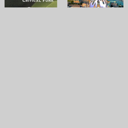
AUG
08
AUG
08
GORDO TAKES OVER BUDA
CRITICAL FUNK: FUNKTION
CASTLE
TUNA RAKPART
OROSZLÁNOS TERASZ