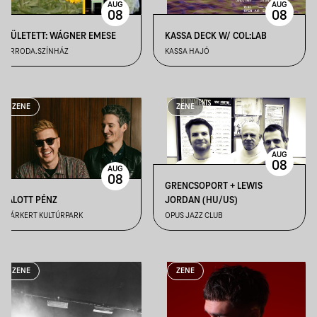
AUG
AUG
08
08
SZÜLETETT: WÁGNER EMESE
KASSA DECK W/ COL:LAB
VARRODA.SZÍNHÁZ
KASSA HAJÓ
ZENE
ZENE
AUG
08
AUG
08
GRENCSOPORT + LEWIS
HALOTT PÉNZ
JORDAN (HU/US)
GYÁRKERT KULTÚRPARK
OPUS JAZZ CLUB
ZENE
ZENE