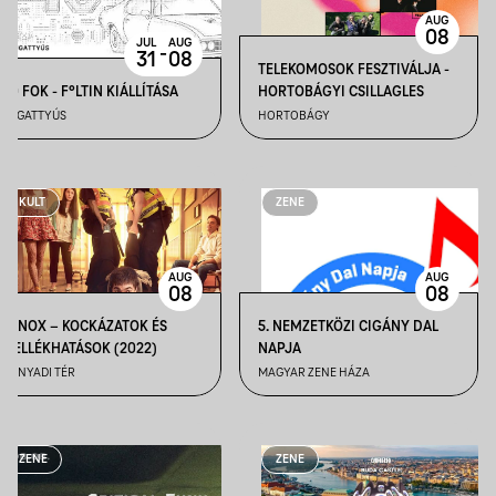
AUG
08
JUL
AUG
-
31
08
TELEKOMOSOK FESZTIVÁLJA -
40 FOK - F°LTIN KIÁLLÍTÁSA
HORTOBÁGYI CSILLAGLES
DUGATTYÚS
HORTOBÁGY
KULT
ZENE
AUG
AUG
08
08
ZANOX – KOCKÁZATOK ÉS
5. NEMZETKÖZI CIGÁNY DAL
MELLÉKHATÁSOK (2022)
NAPJA
HUNYADI TÉR
MAGYAR ZENE HÁZA
ZENE
ZENE