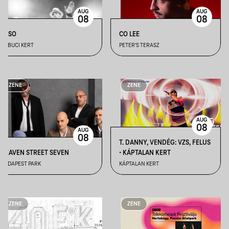
AUG
AUG
08
08
PASO
CO LEE
KOBUCI KERT
PETER'S TERASZ
ZENE
ZENE
AUG
08
AUG
08
T. DANNY, VENDÉG: VZS, FELUS
HEAVEN STREET SEVEN
• KÁPTALAN KERT
BUDAPEST PARK
KÁPTALAN KERT
ZENE
ZENE