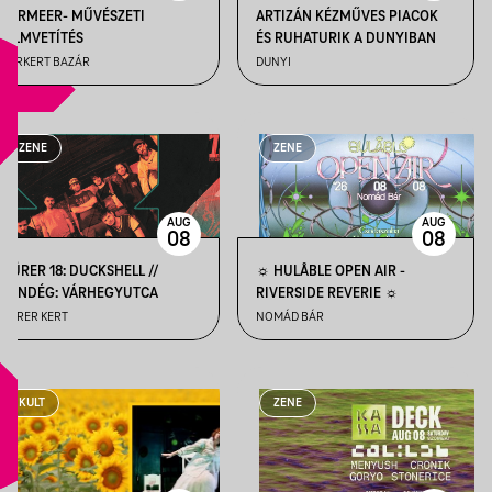
VERMEER- MŰVÉSZETI
ARTIZÁN KÉZMŰVES PIACOK
FILMVETÍTÉS
ÉS RUHATURIK A DUNYIBAN
VÁRKERT BAZÁR
DUNYI
ZENE
ZENE
AUG
AUG
08
08
DÜRER 18: DUCKSHELL //
☼ HULÅBLE OPEN AIR -
VENDÉG: VÁRHEGYUTCA
RIVERSIDE REVERIE ☼
DÜRER KERT
NOMÁD BÁR
KULT
ZENE