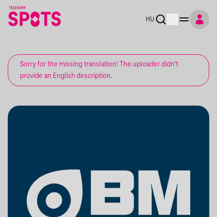
HU
Sorry for the missing translation! The uploader didn't
provide an English description.