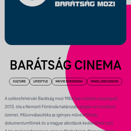
BARÁTSÁG CINEMA
CULTURE
LIFESTYLE
MOVIE SCREENING
PANEL DISCUSSION
A székesfehérvári Barátság mozi 1986-ban nyitotta meg kapuit.
2013. óta a Nemzeti Filmiroda határozata alapján art moziként
üzemel. Műsorválasztéka az igényes művészfilmek,
dokumentumfilmek és a magyar alkotások kedvelőinek szól.