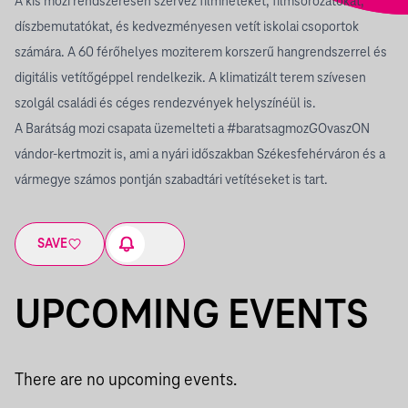
A kis mozi rendszeresen szervez filmheteket, filmsorozatokat,
díszbemutatókat, és kedvezményesen vetít iskolai csoportok
számára. A 60 férőhelyes moziterem korszerű hangrendszerrel és
digitális vetítőgéppel rendelkezik. A klimatizált terem szívesen
szolgál családi és céges rendezvények helyszínéül is.
A Barátság mozi csapata üzemelteti a #baratsagmozGOvaszON
vándor-kertmozit is, ami a nyári időszakban Székesfehérváron és a
vármegye számos pontján szabadtári vetítéseket is tart.
SAVE
UPCOMING EVENTS
There are no upcoming events.