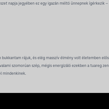
tészet napja jegyében ez egy igazán méltó ünnepnek ígérkezik –
bukkantam rájuk, és elég masszív élmény volt életemben előszö
an valami szomorúan szép, mégis energizáló ezekben a tuareg z
el mindenkinek.