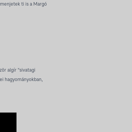
 menjetek ti is a Margó
r algír "sivatagi
enei hagyományokban,