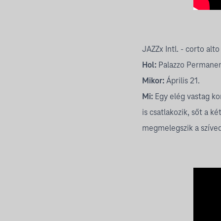
JAZZx Intl. - corto alto
Hol:
Palazzo Permane
Mikor:
Április 21.
Mi:
Egy elég vastag kor
is csatlakozik, sőt a k
megmelegszik a szíved