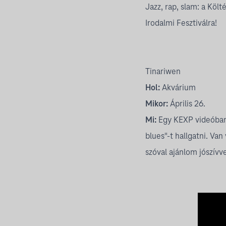
Jazz, rap, slam: a Köl
Irodalmi Fesztiválra!
Tinariwen
Hol:
Akvárium
Mikor:
Április 26.
Mi:
Egy KEXP videóban 
blues"-t hallgatni. V
szóval ajánlom jószívv