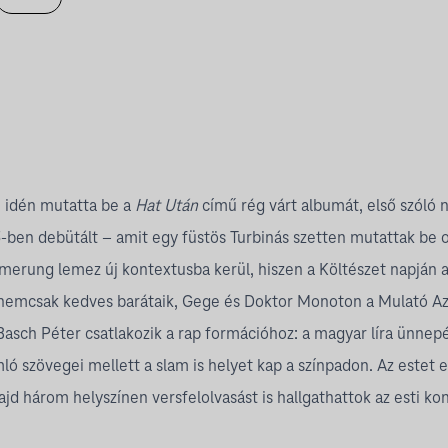
e
idén mutatta be a
Hat Után
című rég várt albumát, első szóló 
ben debütált – amit egy füstös Turbinás szetten mutattak be 
erung lemez új kontextusba kerül, hiszen a Költészet napján a
t nemcsak kedves barátaik, Gege és Doktor Monoton a Mulató Az
asch Péter csatlakozik a rap formációhoz: a magyar líra ünnepé
ló szövegei mellett a slam is helyet kap a színpadon. Az este
majd három helyszínen versfelolvasást is hallgathattok az esti ko