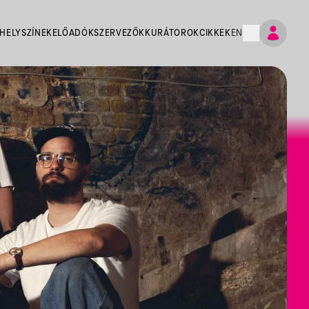
HELYSZÍNEK
ELŐADÓK
SZERVEZŐK
KURÁTOROK
CIKKEK
EN