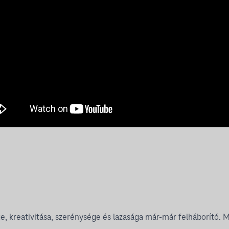
 kreativitása, szerénysége és lazasága már-már felháborító. M