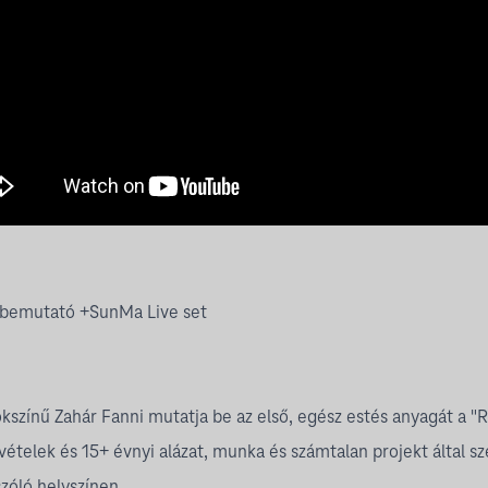
zbemutató +SunMa Live set
kszínű Zahár Fanni mutatja be az első, egész estés anyagát a "Ra
lvételek és 15+ évnyi alázat, munka és számtalan projekt által sz
szóló helyszínen.