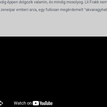
ndig éppen dolgozik valamin, és mindig mosolyog. Lil Frakk nem
 zeneipar emberi arca, egy fullosan megérdemelt "akvanagyhall