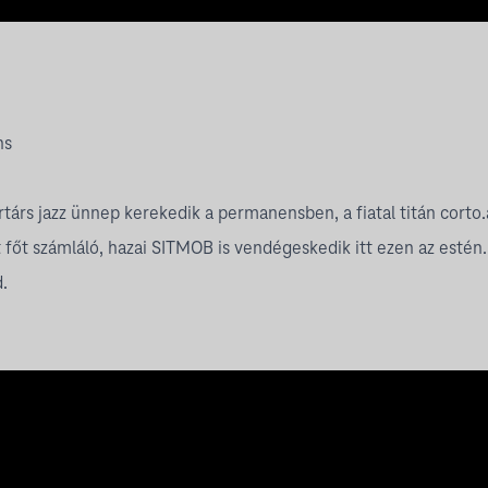
ns
társ jazz ünnep kerekedik a permanensben, a fiatal titán cort
ét főt számláló, hazai SITMOB is vendégeskedik itt ezen az estén
.