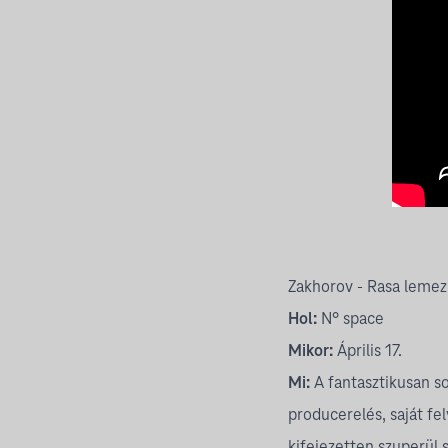
Zakhorov - Rasa leme
Hol:
N° space
Mikor:
Április 17.
Mi:
A fantasztikusan so
producerelés, saját fe
kifejezetten szuperül 