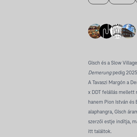
Glsch
és a
Slow Villag
Demerung
pedig 2025-
A
Tavaszi Margón
a Dem
x DDT felállás mellet
hanem Pion István és B
alaphangra, Glsch áram
szerzői estje indítja, 
itt találtok.