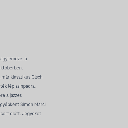
nagylemeze, a
októberben.
 már klasszikus Glsch
ték lép színpadra,
re a jazzes
t egyébként Simon Marci
ncert előtt. Jegyeket