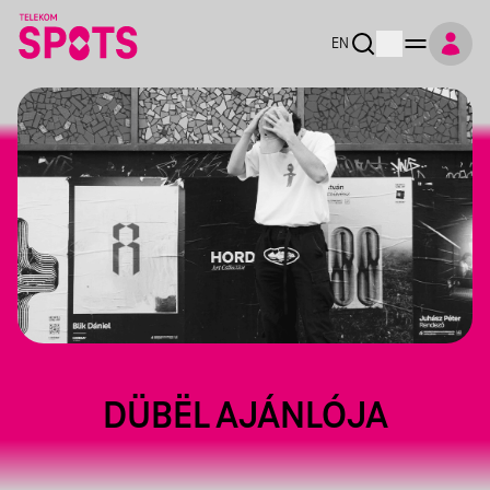
EN
DÜBËL AJÁNLÓJA