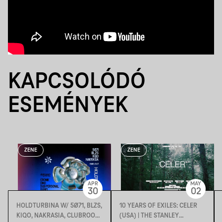
KAPCSOLÓDÓ
ESEMÉNYEK
ZENE
ZENE
APR
MAY
30
02
HOLDTURBINA W/ 5Ø71, BLZS,
10 YEARS OF EXILES: CELER
KIQO, NAKRASIA, CLUBROOM
(USA) | THE STANLEY