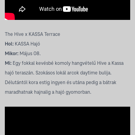
The Hive x KASSA Terrace
Hol:
KASSA Hajó
Mikor:
Május 08.
Mi:
Egy fokkal kevésbé komoly hangvételű Hive a Kassa
hajó teraszán. Szokásos lokál arcok daytime bulija.
Délutántól kora estig ingyen és utána pedig a bátrak
maradhatnak hajnalig a hajó gyomorban.