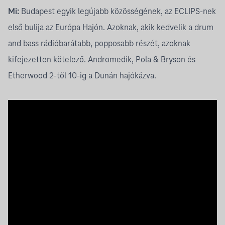
Mi:
Budapest egyik legújabb közösségének, az ECLIPS-nek
első bulija az Európa Hajón. Azoknak, akik kedvelik a drum
and bass rádióbarátabb, popposabb részét, azoknak
kifejezetten kötelező. Andromedik, Pola & Bryson és
Etherwood 2-től 10-ig a Dunán hajókázva.