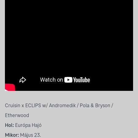
Cruisin x ECLIPS w/ Andromedik / Pola & Bryson /
Etherwood
Hol:
Európa Hajó
Mikor:
Május 23.