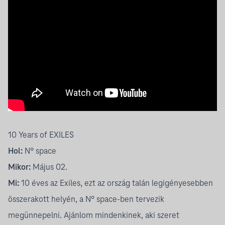
10 Years of EXILES
Hol:
N° space
Mikor:
Május 02.
Mi:
10 éves az Exiles, ezt az ország talán legigényesebben
összerakott helyén, a N° space-ben tervezik
megünnepelni. Ajánlom mindenkinek, aki szeret