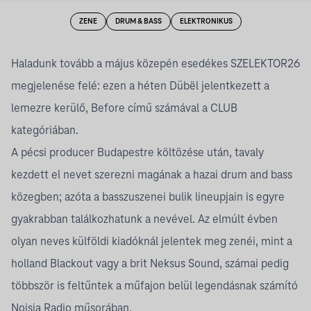
ZENE
DRUM & BASS
ELEKTRONIKUS
Haladunk tovább a május közepén esedékes SZELEKTOR26
megjelenése felé: ezen a héten Dübël jelentkezett a
lemezre kerülő, Before című számával a CLUB
kategóriában.
A pécsi producer Budapestre költözése után, tavaly
kezdett el nevet szerezni magának a hazai drum and bass
közegben; azóta a basszuszenei bulik lineupjain is egyre
gyakrabban találkozhatunk a nevével. Az elmúlt évben
olyan neves külföldi kiadóknál jelentek meg zenéi, mint a
holland Blackout vagy a brit Neksus Sound, számai pedig
többször is feltűntek a műfajon belül legendásnak számító
Noisia Radio műsorában.