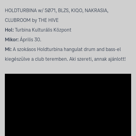
HOLDTURBINA w/ 5Ø71, BLZS, KIQO, NAKRASIA,
CLUBROOM by THE HIVE
Hol:
Turbina Kulturális Központ
Mikor:
Április 30.
Mi:
A szokásos Holdturbina hangulat drum and bass-el
kiegészülve a club teremben. Aki szereti, annak ajánlott!