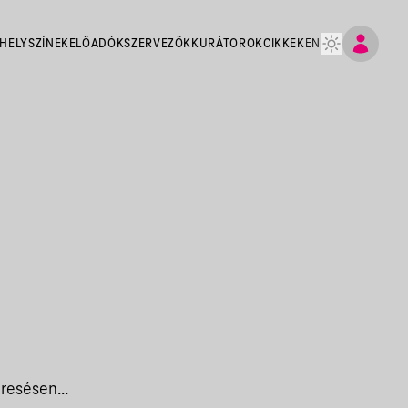
HELYSZÍNEK
ELŐADÓK
SZERVEZŐK
KURÁTOROK
CIKKEK
EN
resésen...