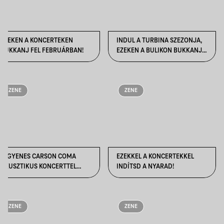
EZEKEN A KONCERTEKEN
INDUL A TURBINA SZEZONJA,
BUKKANJ FEL FEBRUÁRBAN!
EZEKEN A BULIKON BUKKANJ
FEL SZEPTEMBERBEN
ZENE
ZENE
INGYENES CARSON COMA
EZEKKEL A KONCERTEKKEL
AKUSZTIKUS KONCERTTEL
INDÍTSD A NYARAD!
ZÁRUL AZ ELECTRONIC BEATS
NYÁRI ESEMÉNYSOROZATA,
KÉPEKEN MUTATJUK, MILYEN
VOLT EDDIG!
ZENE
ZENE