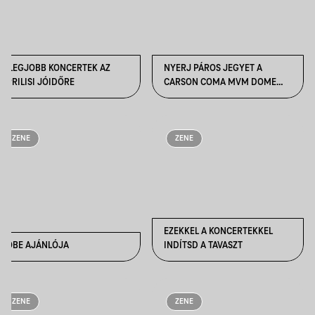
A LEGJOBB KONCERTEK AZ
NYERJ PÁROS JEGYET A
ÁPRILISI JÓIDŐRE
CARSON COMA MVM DOME
KONCERTJÉRE!
ZENE
ZENE
EZEKKEL A KONCERTEKKEL
BÖBE AJÁNLÓJA
INDÍTSD A TAVASZT
ZENE
ZENE