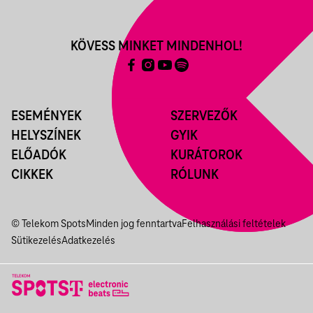
KÖVESS MINKET MINDENHOL!
ESEMÉNYEK
SZERVEZŐK
HELYSZÍNEK
GYIK
ELŐADÓK
KURÁTOROK
CIKKEK
RÓLUNK
© Telekom Spots
Minden jog fenntartva
Felhasználási feltételek
Sütikezelés
Adatkezelés