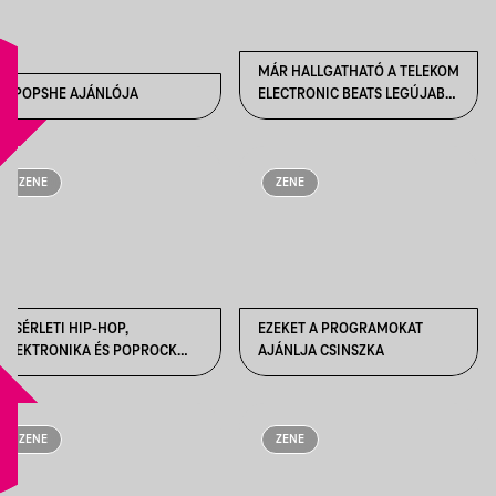
MÁR HALLGATHATÓ A TELEKOM
A POPSHE AJÁNLÓJA
ELECTRONIC BEATS LEGÚJABB
VÁLOGATÁSLEMEZE - ITT A
SZELEKTOR26
ZENE
ZENE
KÍSÉRLETI HIP-HOP,
EZEKET A PROGRAMOKAT
ELEKTRONIKA ÉS POPROCK
AJÁNLJA CSINSZKA
SZÜLINAP - ÁPRILISI
KONCERTAJÁNLÓ
ZENE
ZENE