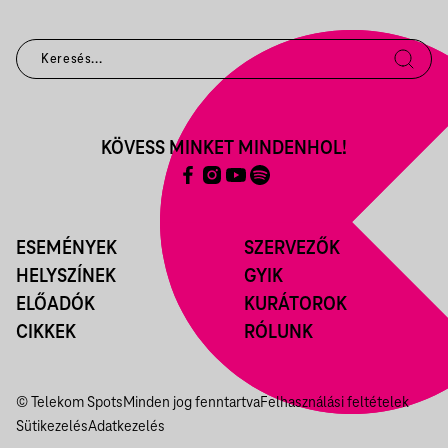
KÖVESS MINKET MINDENHOL!
ESEMÉNYEK
SZERVEZŐK
HELYSZÍNEK
GYIK
ELŐADÓK
KURÁTOROK
CIKKEK
RÓLUNK
© Telekom Spots
Minden jog fenntartva
Felhasználási feltételek
Sütikezelés
Adatkezelés