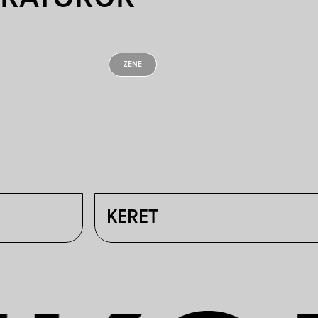
ZENE
KERET