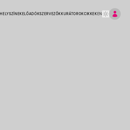
HELYSZÍNEK
ELŐADÓK
SZERVEZŐK
KURÁTOROK
CIKKEK
EN