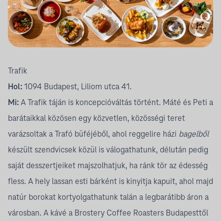
Trafik
Hol:
1094 Budapest, Liliom utca 41.
Mi:
A Trafik táján is koncepcióváltás történt. Máté és Peti a
barátaikkal közösen egy közvetlen, közösségi teret
varázsoltak a
Trafó
büféjéből, ahol reggelire házi
bagelből
készült szendvicsek közül is válogathatunk, délután pedig
saját desszertjeiket majszolhatjuk, ha ránk tör az édesség
fless. A hely lassan esti bárként is kinyitja kapuit, ahol majd
natúr borokat kortyolgathatunk talán a legbarátibb áron a
városban. A kávé a
Brostery Coffee Roasters Budapesttől