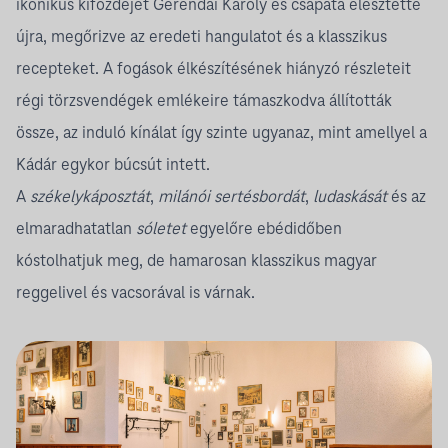
ikonikus kifőzdéjét Gerendai Károly és csapata élesztette
újra, megőrizve az eredeti hangulatot és a klasszikus
recepteket. A fogások élkészítésének hiányzó részleteit
régi törzsvendégek emlékeire támaszkodva állították
össze, az induló kínálat így szinte ugyanaz, mint amellyel a
Kádár egykor búcsút intett.
A
székelykáposztát
,
milánói sertésbordát
,
ludaskását
és az
elmaradhatatlan
sóletet
egyelőre ebédidőben
kóstolhatjuk meg, de hamarosan klasszikus magyar
reggelivel és vacsorával is várnak.