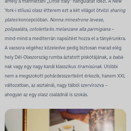
amely a manhattani „Little Italy” hangulatát idézi. A New
York-i stílusú olasz étterem ezt a két világot ötvözi
sharing
plates
koncepcióban.
Nonna minestrone levese
,
polipsaláta
,
cotoletta
és
melanzane alla parmigiana
–
mind-mind a mediterrán napsütést hozza el a tányérunkra.
A vacsora végéhez közeledve pedig biztosan marad elég
hely Dél-Olaszország rumba áztatott piskótájának, a
babà
-
nak vagy egy nagy kanál klasszikus
tiramisùnak
. Utóbbi
nem a megszokott pohárdesszertként érkezik, hanem XXL
változatban, az asztalnál, nagy tálból szervírozva –
ahogyan az egy olasz családnál is szokás.