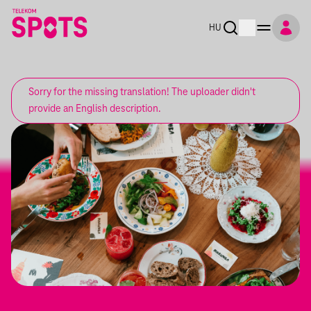
HU
Sorry for the missing translation! The uploader didn't
provide an English description.