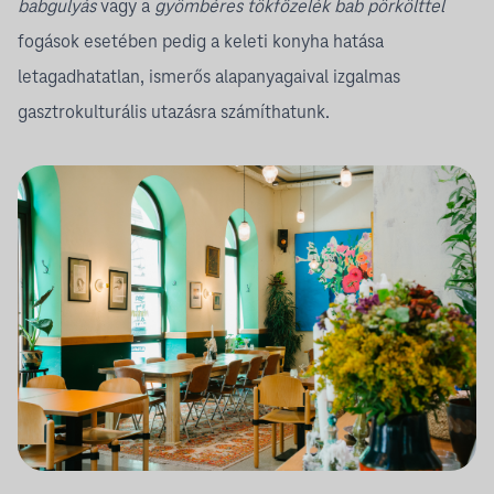
babgulyás
vagy a
gyömbéres tökfőzelék bab pörkölttel
fogások esetében pedig a keleti konyha hatása
letagadhatatlan, ismerős alapanyagaival izgalmas
gasztrokulturális utazásra számíthatunk.