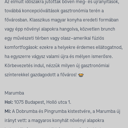
Az elmúlt időszakra jutottak bőven meg- és újranyitások,
továbbá koncepcióváltások gasztronómia terén a
fővárosban. Klasszikus magyar konyha eredeti formában
vagy épp növényi alapokra hangolva, közvetlen brunch
egy művészeti térben vagy olasz–amerikai fúziós
komfortfogások: ezekre a helyekre érdemes ellátogatnod,
ha egyszerre vágysz valami újra és mélyen ismerősre.
Körbevezetés indul, nézzük milyen új gasztronómiai
színterekkel gazdagodott a főváros! 🍲
Marumba
Hol:
1075 Budapest, Holló utca 1.
Mi:
A Dobrumba és Pingrumba kistestvére, a Marumba új
irányt vett: a magyaros konyhát növényi alapokra