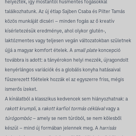
helyezték, így mostantól húsmentes fogásokkal
találkozhatunk. Az új étlap Sajben Csaba és Pilter Tamás
közös munkáját dicséri – minden fogás az ő kreatív
kísérletezésük eredménye, ahol olykor glutén-,
laktózmentes vagy teljesen vegán változatokban születnek
újjá a magyar komfort ételek. A
small plate
koncepció
továbbra is adott: a tányérokon helyi mezzék, újragondolt
kenyérlángos variációk és a globális konyha hatásaival
fűszerezett főételek hozzák el az egyszerre friss, mégis
ismerős ízeket.
A kínálatból a klasszikus kedvencek sem hiányozhatnak: a
rakott krumpli
, a
rakott karfiol tormás céklával
vagy a
túrógombóc
– amely se nem túróból, se nem kölesből
készül – mind új formában jelennek meg. A
harrisás