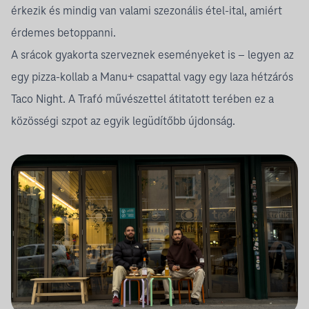
érkezik és mindig van valami szezonális étel-ital, amiért
érdemes betoppanni.
A srácok gyakorta szerveznek eseményeket is – legyen az
egy pizza-kollab a
Manu+
csapattal vagy egy laza hétzárós
Taco Night. A Trafó művészettel átitatott terében ez a
közösségi szpot az egyik legüdítőbb újdonság.