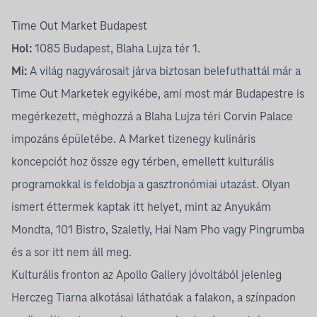
Time Out Market Budapest
Hol:
1085 Budapest, Blaha Lujza tér 1.
Mi:
A világ nagyvárosait járva biztosan belefuthattál már a
Time Out Marketek egyikébe, ami most már Budapestre is
megérkezett, méghozzá a Blaha Lujza téri Corvin Palace
impozáns épületébe. A Market tizenegy kulináris
koncepciót hoz össze egy térben, emellett kulturális
programokkal is feldobja a gasztronómiai utazást. Olyan
ismert éttermek kaptak itt helyet, mint az
Anyukám
Mondta
,
101 Bistro
,
Szaletly
,
Hai Nam Pho
vagy
Pingrumba
és a sor itt nem áll meg.
Kulturális fronton az
Apollo Gallery
jóvoltából jelenleg
Herczeg Tiarna
alkotásai láthatóak a falakon, a színpadon