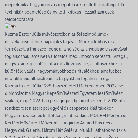
megjelenik a hagyományos megoldások mellett a crafting, DIY
technikák beemelése és nyitott, kritikus hozzáállása ezek
feldolgozására.
Kuzma Eszter Júlia művészetében az ősi szimbólumok
összekapcsolódnak napjaink világával. Munkái többnyire a
természet, a transzcendencia, a nőiség az anyagiság viszonyával
foglalkoznak, amelyet változatos médiumokon keresztül vizsgál,
és gyakran kapcsolódnak a miszticizmushoz, a mítoszokhoz, a
különféle vallási hagyományokhoz és rituálékhoz, amelyeket
interaktív installációkban és tárgyakban fogalmaz meg.
Kuzma Eszter Júlia 1998-ban született Debrecenben 2022-ben
diplomázott a Magyar Képzőművészeti Egyetem festőművész
szakán, majd 2023-ban pedagógus diplomát szerzett. 2018 óta
rendszeresen szerepel egyéni és csoportos kiállításokon
Magyarországon és külföldön, mint például: MODEM Modern és
Kortárs Művészeti Múzeum, Hungarian Art and Business,
Hegyvidék Galéria, Három Hét Galéria. Munkái láthatók voltak a