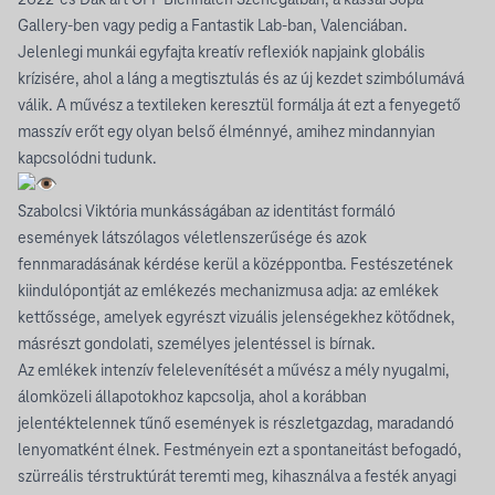
2022-es Dak’art OFF Biennálén Szenegálban, a kassai Šopa
Gallery-ben vagy pedig a Fantastik Lab-ban, Valenciában.
Jelenlegi munkái egyfajta kreatív reflexiók napjaink globális
krízisére, ahol a láng a megtisztulás és az új kezdet szimbólumává
válik. A művész a textileken keresztül formálja át ezt a fenyegető
masszív erőt egy olyan belső élménnyé, amihez mindannyian
kapcsolódni tudunk.
Szabolcsi Viktória munkásságában az identitást formáló
események látszólagos véletlenszerűsége és azok
fennmaradásának kérdése kerül a középpontba. Festészetének
kiindulópontját az emlékezés mechanizmusa adja: az emlékek
kettőssége, amelyek egyrészt vizuális jelenségekhez kötődnek,
másrészt gondolati, személyes jelentéssel is bírnak.
Az emlékek intenzív felelevenítését a művész a mély nyugalmi,
álomközeli állapotokhoz kapcsolja, ahol a korábban
jelentéktelennek tűnő események is részletgazdag, maradandó
lenyomatként élnek. Festményein ezt a spontaneitást befogadó,
szürreális térstruktúrát teremti meg, kihasználva a festék anyagi