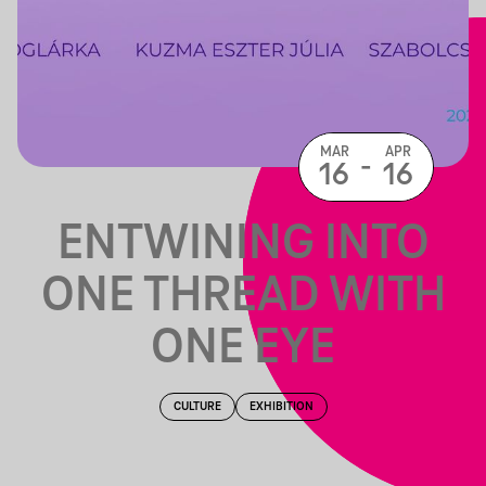
MAR
APR
-
16
16
ENTWINING INTO
ONE THREAD WITH
ONE EYE
CULTURE
EXHIBITION