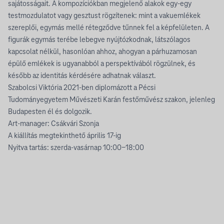
sajátosságait. A kompozíciókban megjelenő alakok egy-egy
testmozdulatot vagy gesztust rögzítenek: mint a vakuemlékek
szereplői, egymás mellé rétegződve tűnnek fel a képfelületen. A
figurák egymás terébe lebegve nyújtózkodnak, látszólagos
kapcsolat nélkül, hasonlóan ahhoz, ahogyan a párhuzamosan
épülő emlékek is ugyanabból a perspektívából rögzülnek, és
később az identitás kérdésére adhatnak választ.
Szabolcsi Viktória 2021-ben diplomázott a Pécsi
Tudományegyetem Művészeti Karán festőművész szakon, jelenleg
Budapesten él és dolgozik.
Art-manager: Csákvári Szonja
A kiállítás megtekinthető április 17-ig
Nyitva tartás: szerda-vasárnap 10:00-18:00