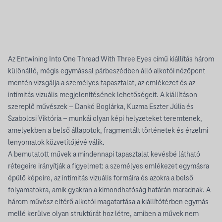
Az Entwining Into One Thread With Three Eyes című kiállítás három
különálló, mégis egymással párbeszédben álló alkotói nézőpont
mentén vizsgálja a személyes tapasztalat, az emlékezet és az
intimitás vizuális megjelenítésének lehetőségeit. A kiállításon
szereplő művészek – Dankó Boglárka, Kuzma Eszter Júlia és
Szabolcsi Viktória – munkái olyan képi helyzeteket teremtenek,
amelyekben a belső állapotok, fragmentált történetek és érzelmi
lenyomatok közvetítőjévé válik.
A bemutatott művek a mindennapi tapasztalat kevésbé látható
rétegeire irányítják a figyelmet: a személyes emlékezet egymásra
épülő képeire, az intimitás vizuális formáira és azokra a belső
folyamatokra, amik gyakran a kimondhatóság határán maradnak. A
három művész eltérő alkotói magatartása a kiállítótérben egymás
mellé kerülve olyan struktúrát hoz létre, amiben a művek nem