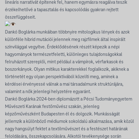
lineáris narratívát építenek fel, hanem egymásra reagálva teszik
érzékelhetővé a tapasztalás és kapcsolódás gyakran rejtett
összefüggéseit.
Dankó Boglárka munkáiban többnyire mitologikus lények és azok
különféle hibrid mutációi jelennek meg rajzfilmek által inspirált
színvilággal vegyítve. Érdeklődésének részét képezik a népi
hagyományok természetfeletti, különleges tulajdonságokkal
felruházott szereplői, mint például a vámpírok, vérfarkasok és
boszorkányok. Olyan mitikus karakterekkel foglalkozik, akiknek a
történetét egy olyan perspektívából közelíti meg, aminek a
kérdései érvényessé válnak a mai társadalmunk struktúrájára,
valamint a nők jelenlegi helyzetére egyaránt.
Dankó Boglárka 2024-ben diplomázott a Pécsi Tudományegyetem
Művészeti Karának festőművész szakán, jelenleg
képzőművészként Budapesten él és dolgozik. Munkásságát
jellemzik a különböző médiumok sokoldalú alkalmazása, amik közül
nagy hangsúlyt fektet a textilművészet és a festészet határának
feloldására, összekapcsolására. Alkotói tevékenysége során