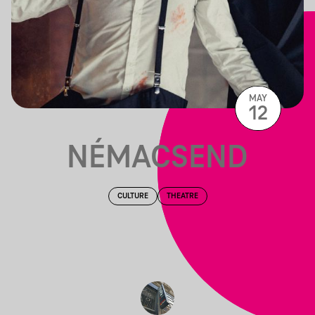
MAY
12
NÉMACSEND
CULTURE
THEATRE