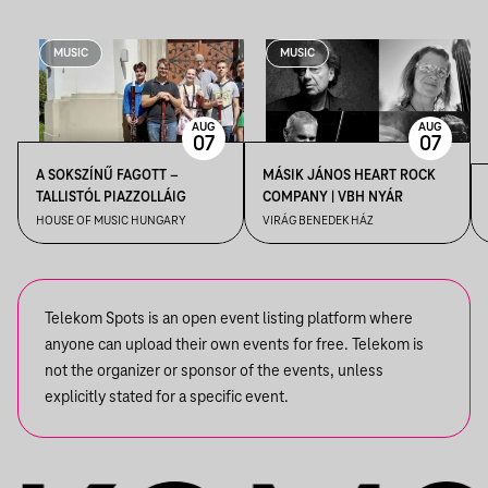
MUSIC
MUSIC
AUG
AUG
07
07
A SOKSZÍNŰ FAGOTT –
MÁSIK JÁNOS HEART ROCK
TALLISTÓL PIAZZOLLÁIG
COMPANY | VBH NYÁR
HOUSE OF MUSIC HUNGARY
VIRÁG BENEDEK HÁZ
Telekom Spots is an open event listing platform where
anyone can upload their own events for free. Telekom is
not the organizer or sponsor of the events, unless
explicitly stated for a specific event.