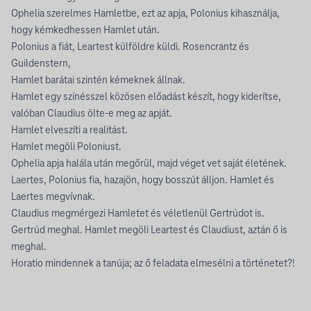
Ophelia szerelmes Hamletbe, ezt az apja, Polonius kihasználja,
hogy kémkedhessen Hamlet után.
Polonius a fiát, Leartest külföldre küldi. Rosencrantz és
Guildenstern,
Hamlet barátai szintén kémeknek állnak.
Hamlet egy színésszel közösen előadást készít, hogy kiderítse,
valóban Claudius ölte-e meg az apját.
Hamlet elveszíti a realitást.
Hamlet megöli Poloniust.
Ophelia apja halála után megőrül, majd véget vet saját életének.
Laertes, Polonius fia, hazajön, hogy bosszút álljon. Hamlet és
Laertes megvívnak.
Claudius megmérgezi Hamletet és véletlenül Gertrúdot is.
Gertrúd meghal. Hamlet megöli Leartest és Claudiust, aztán ő is
meghal.
Horatio mindennek a tanúja; az ő feladata elmesélni a történetet?!