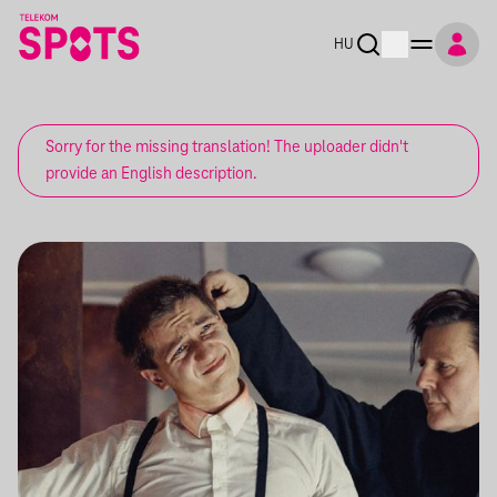
HU
Sorry for the missing translation! The uploader didn't
provide an English description.