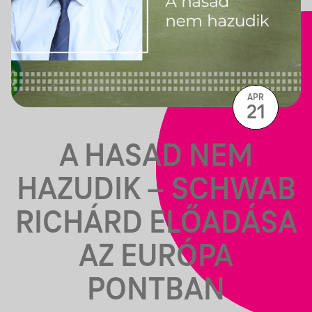
APR
21
A HASAD NEM
HAZUDIK – SCHWAB
RICHÁRD ELŐADÁSA
AZ EURÓPA
PONTBAN