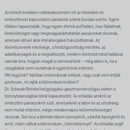
Az elmúlt években robbanásszerűen nő az ételekkel és
emésztéssel kapcsolatos panaszok száma Európa-szerte. Egyre
többen tapasztalják, hogy egyes ételek puffadást, hasi fájdalmat,
kimerültséget vagy megmagyarázhatatlan panaszokat okoznak,
amelyek idővel akár ételallergiává fokozódhatnak. Az
élelmiszereink minősége, a feldolgozottság mértéke, az
adalékanyagok és a megváltozott, modern életmód mind hatással
vannak arra, hogyan reagál a szervezetünk – még akkor is, ha a
vizsgálatok nem mutatnak ki egyértelmű eltérést.
Mit tegyünk? Valóban intoleránsak lettünk, vagy csak nem értjük
pontosan, mi zajlik a bélrendszerünkben?
Dr. Schwab Richárd belgyógyász-gasztroenterológus ebben a
bizonytalanságban kínál kapaszkodót. Az előadás azokról az
emésztési panaszokról szól, amelyeknél a labor és az ultrahang
nem mutat eltérést, mégis mindennapos kellemetlenséget
okoznak. Szó lesz a bélmikrobiom szerepéről, a bélfal épségéről és
arról, miért válhat a bélrendszer „túlérzékennyé”. Az előadás segít