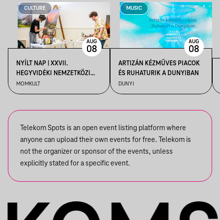
CULTURE
MUSIC
AUG
AUG
08
08
NYÍLT NAP | XXVII.
ARTIZÁN KÉZMŰVES PIACOK
HEGYVIDÉKI NEMZETKÖZI
ÉS RUHATURIK A DUNYIBAN
MŰVÉSZTELEP
MOMKULT
DUNYI
Telekom Spots is an open event listing platform where
anyone can upload their own events for free. Telekom is
not the organizer or sponsor of the events, unless
explicitly stated for a specific event.