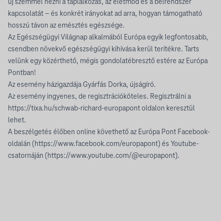
új szemmel nézni a táplálkozás, az életmód és a bélrendszer
kapcsolatát – és konkrét irányokat ad arra, hogyan támogatható
hosszú távon az emésztés egészsége.
Az Egészségügyi Világnap alkalmából Európa egyik legfontosabb,
csendben növekvő egészségügyi kihívása kerül terítékre. Tarts
velünk egy közérthető, mégis gondolatébresztő estére az Európa
Pontban!
Az esemény házigazdája Gyárfás Dorka, újságíró.
Az esemény ingyenes, de regisztrációköteles. Regisztrálni a
https://tixa.hu/schwab-richard-europapont oldalon keresztül
lehet.
A beszélgetés élőben online követhető az Európa Pont Facebook-
oldalán (https://www.facebook.com/europapont) és Youtube-
csatornáján (https://www.youtube.com/@europapont).