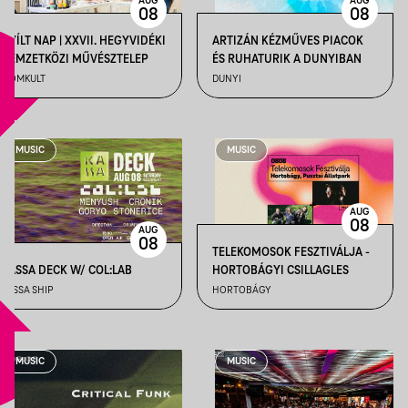
AUG
AUG
08
08
NYÍLT NAP | XXVII. HEGYVIDÉKI
ARTIZÁN KÉZMŰVES PIACOK
NEMZETKÖZI MŰVÉSZTELEP
ÉS RUHATURIK A DUNYIBAN
MOMKULT
DUNYI
MUSIC
MUSIC
AUG
08
AUG
08
TELEKOMOSOK FESZTIVÁLJA -
KASSA DECK W/ COL:LAB
HORTOBÁGYI CSILLAGLES
KASSA SHIP
HORTOBÁGY
MUSIC
MUSIC