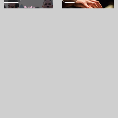
AUG
13
AUG
13
INGYENES JAM SESSION
SINGLES NIGHT 30-50
ESTEK: BJC CAFE
MIXÁT
BUDAPEST JAZZ CLUB
CULTURE
CULTURE
AUG
14
AUG
14
PRIEGER ZSOLT: ONE YEAR
TRANZIT @ UNICUM HOUSE
WITH JÓZSEF ATTILA
HOUSE OF UNICUM
BÁNYA GARDEN