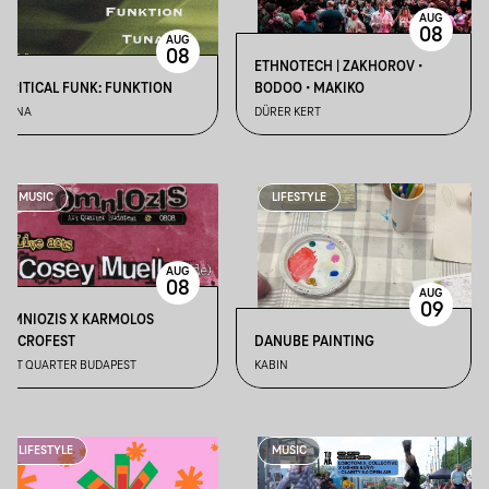
AUG
08
AUG
08
ETHNOTECH | ZAKHOROV •
CRITICAL FUNK: FUNKTION
BODOO • MAKIKO
TUNA
DÜRER KERT
MUSIC
LIFESTYLE
AUG
08
AUG
09
OMNIOZIS X KARMOLOS
MICROFEST
DANUBE PAINTING
ART QUARTER BUDAPEST
KABIN
LIFESTYLE
MUSIC