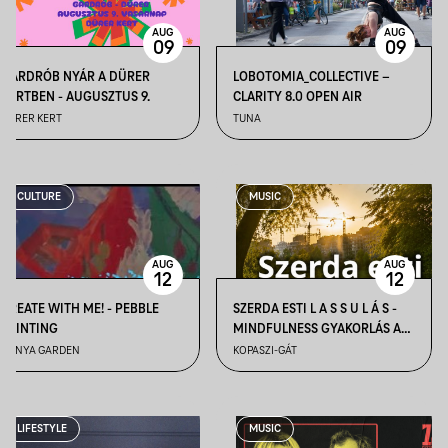
AUG
AUG
09
09
GARDRÓB NYÁR A DÜRER
LOBOTOMIA_COLLECTIVE –
KERTBEN - AUGUSZTUS 9.
CLARITY 8.0 OPEN AIR
DÜRER KERT
TUNA
CULTURE
MUSIC
AUG
AUG
12
12
CREATE WITH ME! - PEBBLE
SZERDA ESTI L A S S U L Á S -
PAINTING
MINDFULNESS GYAKORLÁS A
NAPLEMENTÉBEN
BÁNYA GARDEN
KOPASZI-GÁT
LIFESTYLE
MUSIC