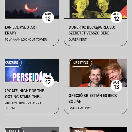
AUG
AUG
12
12
SOLAR ECLIPSE X ART
DÜRER 18: BECK@GRECSÓ:
THERAPY
SZERETET VESSZŐ BÉKE
KÁROLY KAÁN LOOKOUT TOWER
DÜRER KERT
CULTURE
LIFESTYLE
AUG
12
AUG
13
STARGATE, NIGHT OF THE
GRECSÓ KRISZTIÁN ÉS BECK
SHOOTING STARS. THE
ZOLTÁN
PERSEIDS ARE COMING I. –
SVÁBHEGYI OBSERVATORY OF
BUDAPEST
PAJTA GALLERY
(FEATURING LIVE COVERAGE
OF THE TOTAL SOLAR ECLIPSE)
– AUGUST 12
LIFESTYLE
MUSIC