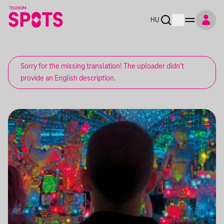
HU
Sorry for the missing translation! The uploader didn't
provide an English description.