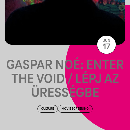
JUN
17
GASPAR NOÉ: ENTER
THE VOID / LÉPJ AZ
ÜRESSÉGBE
CULTURE
MOVIE SCREENING