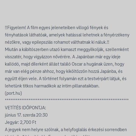
!!Figyelem! A film egyes jeleneteiben villogó fények és
fényhatások láthatóak, amelyek hatással lehetnek a fényérzékeny
nézőkre, vagy epilepsziás rohamot válthatnak ki náluk.!!
Miután a kábítószerben utazó kamaszt meggyilkolják, szellemként
visszatér, hogy vigyázzon nővérére. A Japánban már egy ideje
kallódó, majd dílerként állást találó Oscar a hugának üzen, hogy
már van elég pénze ahhoz, hogy kiköltözzön hozzá Japánba, és
együtt éljen vele. A történet folyamán ezt a testvérpárt látjuk, és
lehetünk titkos harmadikok az intim pillanataikban.
(
port.hu
)
********************************************************************
VETÍTÉS IDŐPONTJA:
június 17. szerda 20:30
Jegyár: 2,700 Ft
A jegyek nem helyre szólnak, a helyfoglalás érkezési sorrendben