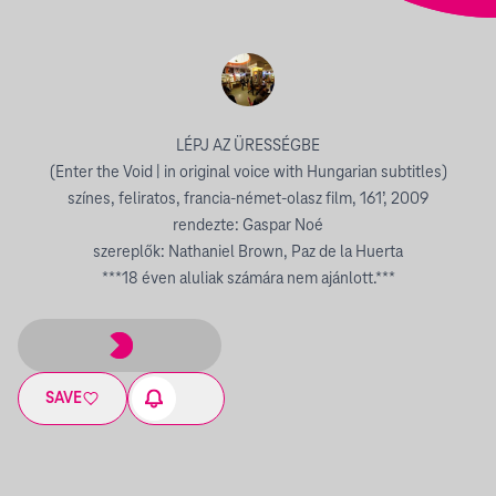
LÉPJ AZ ÜRESSÉGBE
(Enter the Void | in original voice with Hungarian subtitles)
színes, feliratos, francia-német-olasz film, 161’, 2009
rendezte: Gaspar Noé
szereplők: Nathaniel Brown, Paz de la Huerta
***18 éven aluliak számára nem ajánlott.***
SAVE