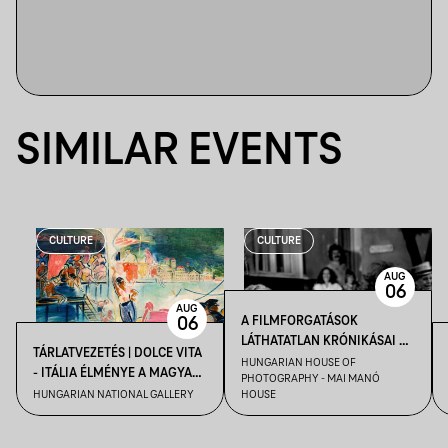
SIMILAR EVENTS
CULTURE
CULTURE
AUG
06
AUG
A FILMFORGATÁSOK
06
LÁTHATATLAN KRÓNIKÁSAI –
TÁRLATVEZETÉS | DOLCE VITA
KENDE TAMÁS FILMFOTÓS
HUNGARIAN HOUSE OF
- ITÁLIA ÉLMÉNYE A MAGYAR
PHOTOGRAPHY - MAI MANÓ
VEZETÉSE A FELVÉTEL! CÍMŰ
MŰVÉSZETBEN
HUNGARIAN NATIONAL GALLERY
HOUSE
KIÁLLÍTÁSBAN