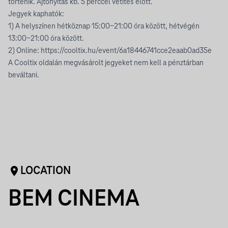
történik. Ajtónyitás kb. 5 perccel vetítés előtt.
Jegyek kaphatók:
1) A helyszínen hétköznap 15:00-21:00 óra között, hétvégén
13:00-21:00 óra között.
2) Online:
https://cooltix.hu/event/6a18446741cce2eaab0ad35e
A Cooltix oldalán megvásárolt jegyeket nem kell a pénztárban
beváltani.
LOCATION
BEM CINEMA