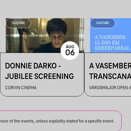
CULTURE
CULTURE
AUG
06
DONNIE DARKO -
A VASEMBER
JUBILEE SCREENING
TRANSCAN
ULTRA FILM
CORVIN CINEMA
VÁROSMAJOR OPEN-A
ÉS BESZÉLG
or of the events, unless explicitly stated for a specific event.