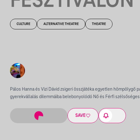
FESZTIVÁLON
CULTURE
ALTERNATIVE THEATRE
THEATRE
Pálos Hanna és Vizi Dávid zsigeri összjátéka egyetlen hömpölygő 
gyerekvállalás dilemmáiba belebonyolódó Nő és Férfi szélsőséges 
SAVE