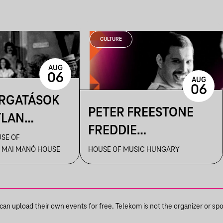
CULTURE
AUG
06
AUG
06
ORGATÁSOK
PETER FREESTONE
TLAN
FREDDIE
AI – KENDE
SE OF
TÁRLATVEZETÉSEI
 MAI MANÓ HOUSE
HOUSE OF MUSIC HUNGARY
ILMFOTÓS
ANGOLUL
 A
! CÍMŰ
SBAN
n upload their own events for free. Telekom is not the organizer or spons