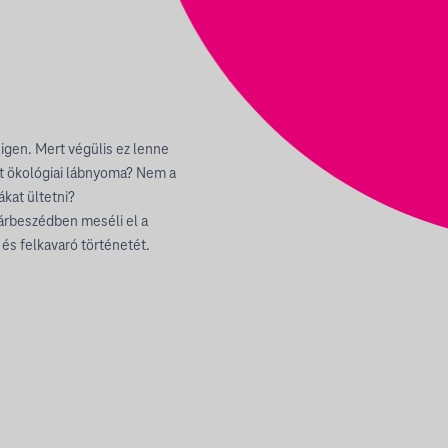
 igen. Mert végülis ez lenne
ött ökológiai lábnyoma? Nem a
kat ültetni?
párbeszédben meséli el a
és felkavaró történetét.