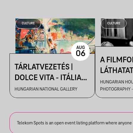
CULTURE
CULTURE
AUG
06
A FILMF
TÁRLATVEZETÉS |
LÁTHATA
DOLCE VITA - ITÁLIA
KRÓNIKÁS
HUNGARIAN HOU
ÉLMÉNYE A MAGYAR
HUNGARIAN NATIONAL GALLERY
PHOTOGRAPHY -
TAMÁS F
MŰVÉSZETBEN
VEZETÉSE
FELVÉTEL
KIÁLLÍTÁ
Telekom Spots is an open event listing platform where anyone ca