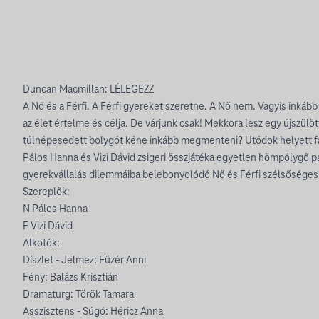
Duncan Macmillan: LÉLEGEZZ
A Nő és a Férfi. A Férfi gyereket szeretne. A Nő nem. Vagyis inkább
az élet értelme és célja. De várjunk csak! Mekkora lesz egy újszül
túlnépesedett bolygót kéne inkább megmenteni? Utódok helyett fá
Pálos Hanna és Vizi Dávid zsigeri összjátéka egyetlen hömpölygő 
gyerekvállalás dilemmáiba belebonyolódó Nő és Férfi szélsőséges 
Szereplők:
N Pálos Hanna
F Vizi Dávid
Alkotók:
Díszlet - Jelmez: Füzér Anni
Fény: Balázs Krisztián
Dramaturg: Török Tamara
Asszisztens - Súgó: Héricz Anna