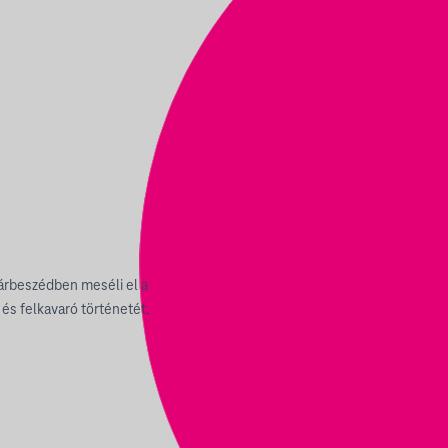
párbeszédben meséli el a
és felkavaró történetét.