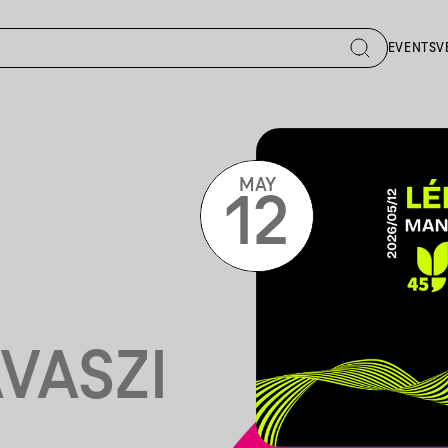
EVENTS
V
MAY
12
VASZI