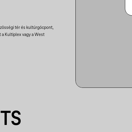
össégi tér és kultúrgócpont,
 a Kultiplex vagy a West
NTS