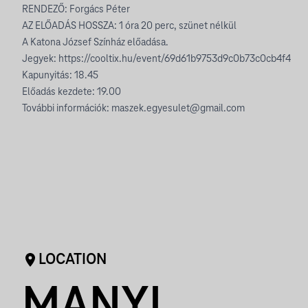
RENDEZŐ: Forgács Péter
AZ ELŐADÁS HOSSZA: 1 óra 20 perc, szünet nélkül
A Katona József Színház előadása.
Jegyek:
https://cooltix.hu/event/69d61b9753d9c0b73c0cb4f4
Kapunyitás: 18.45
Előadás kezdete: 19.00
További információk:
maszek.egyesulet@gmail.com
LOCATION
MANYI