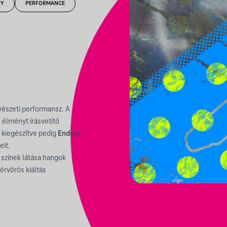
RY
PERFORMANCE
űvészeti performansz. A
 élményt írásvetítő
t kiegészítve pedig
Endrey-
eit.
 színek látása hangok
vérvörös kiáltás