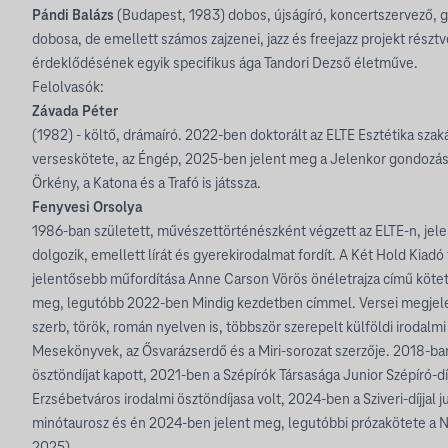
Pándi Balázs
(Budapest, 1983) dobos, újságíró, koncertszervező, g
dobosa, de emellett számos zajzenei, jazz és freejazz projekt részt
érdeklődésének egyik specifikus ága Tandori Dezső életműve.
Felolvasók:
Závada Péter
(1982) - költő, drámaíró. 2022-ben doktorált az ELTE Esztétika szaká
verseskötete, az Éngép, 2025-ben jelent meg a Jelenkor gondozásá
Örkény, a Katona és a Trafó is játssza.
Fenyvesi Orsolya
1986-ban született, művészettörténészként végzett az ELTE-n, jele
dolgozik, emellett lírát és gyerekirodalmat fordít. A Két Hold Kiadó
jelentősebb műfordítása Anne Carson Vörös önéletrajza című kötet
meg, legutóbb 2022-ben Mindig kezdetben címmel. Versei megjele
szerb, török, román nyelven is, többször szerepelt külföldi irodalmi
Mesekönyvek, az Ősvarázserdő és a Miri-sorozat szerzője. 2018-b
ösztöndíjat kapott, 2021-ben a Szépírók Társasága Junior Szépíró-d
Erzsébetváros irodalmi ösztöndíjasa volt, 2024-ben a Sziveri-díjjal 
minótaurosz és én 2024-ben jelent meg, legutóbbi prózakötete a N