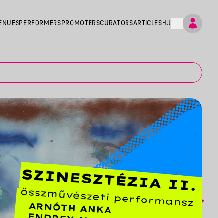
ENUES
PERFORMERS
PROMOTERS
CURATORS
ARTICLES
HU