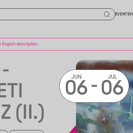
EVENTS
V
n English description.
-
JUN
JUL
-
06
06
ETI
(II.)