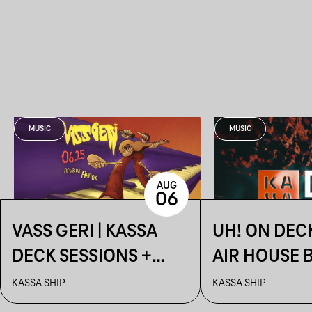
MUSIC
MUSIC
AUG
06
VASS GERI | KASSA
UH! ON DEC
DECK SESSIONS +
AIR HOUSE 
AFTER: AHAOK.
SESSIONS
KASSA SHIP
KASSA SHIP