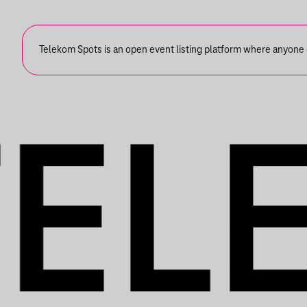
ZENEKARA, VENDÉG:
ROBY LAKATOS,
Telekom Spots is an open event listing platform where anyone ca
EMILIO