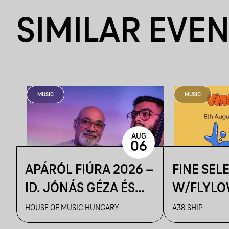
SIMILAR EVE
MUSIC
MUSIC
AUG
06
APÁRÓL FIÚRA 2026 –
FINE SEL
ID. JÓNÁS GÉZA ÉS
W/FLYLO
ZENEKARA & IFJ.
HOUSE OF MUSIC HUNGARY
A38 SHIP
JÓNÁS GÉZA ÉS