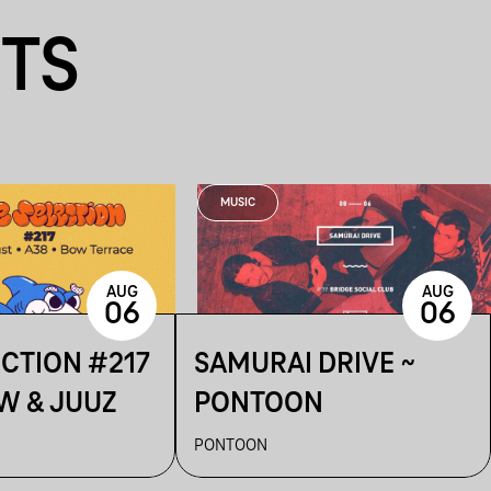
NTS
MUSIC
AUG
AUG
06
06
ECTION #217
SAMURAI DRIVE ~
W & JUUZ
PONTOON
PONTOON