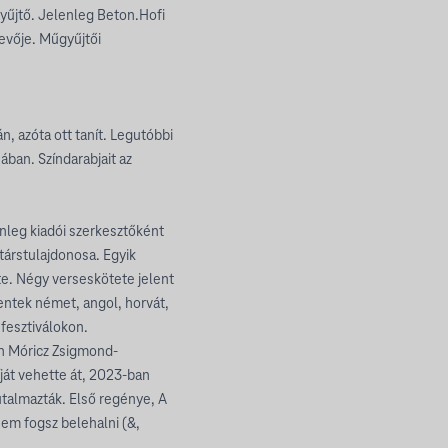
yűjtő. Jelenleg Beton.Hofi
vevője. Műgyűjtői
n, azóta ott tanít. Legutóbbi
ban. Színdarabjait az
nleg kiadói szerkesztőként
 társtulajdonosa. Egyik
e. Négy verseskötete jelent
ntek német, angol, horvát,
 fesztiválokon.
an Móricz Zsigmond-
íját vehette át, 2023-ban
jutalmazták. Első regénye, A
em fogsz belehalni (&,