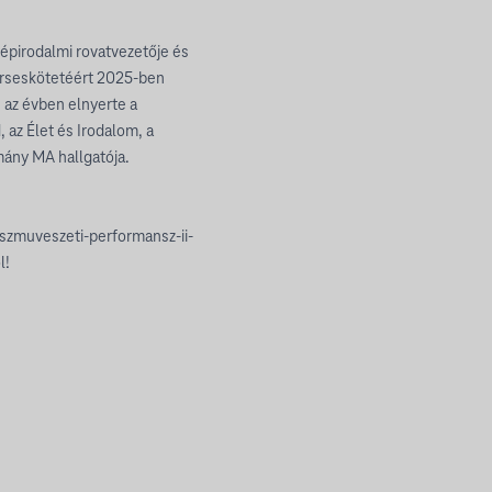
zépirodalmi rovatvezetője és
verseskötetéért 2025-ben
 az évben elnyerte a
, az Élet és Irodalom, a
omány MA hallgatója.
sszmuveszeti-performansz-ii-
l!