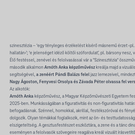
szinesztézia – ‘egy tényleges érzékelést kísérő másnemű érzet ‹pl.
hallatán›’; ‘e jelenséget idéző költői szófordulat’, pl. bársony nesz, 
Élő festéssel, zenével és felolvasással vár a "Szinesztézia" összm
második alkalmon
Arnóth Anka képzőművész
kreálja majd a vizuáli
segítségével,
a zenéért Pándi Balázs felel
jazz lemezeivel, mindez
Nagy Ágoston, Fenyvesi Orsolya és Závada Péter olvassa fel vers
Az alkotók:
Arnóth Anka
képzőművész, a Magyar Képzőművészeti Egyetem fes
2025-ben. Munkásságában a figurativitás és non-figurativitás határa
befogadásnak. Szénnel, homokkal, akrillal, festékszóróval és fén
dolgozik. Olyan témákkal foglalkozik, mint az ön- és testtudatosság,
elszigeteltség. A gesztusfestészet eszköztára, a zene és a tánc dina
eseményen a felolvasók szövegeire reagálva kreál vizuált írásvetít