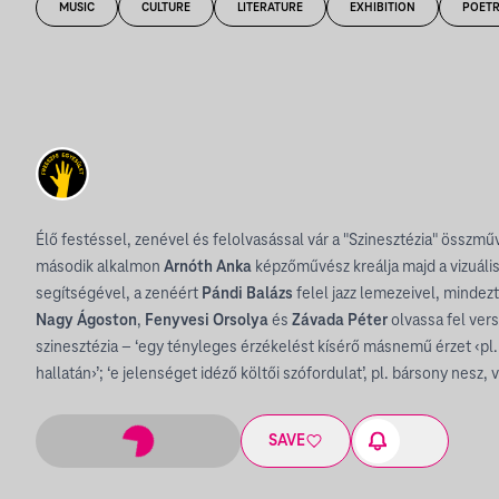
MUSIC
CULTURE
LITERATURE
EXHIBITION
POET
Élő festéssel, zenével és felolvasással vár a "Szinesztézia" összm
második alkalmon
Arnóth Anka
képzőművész kreálja majd a vizuális
segítségével, a zenéért
Pándi Balázs
felel jazz lemezeivel, mindez
Nagy Ágoston
,
Fenyvesi Orsolya
és
Závada Péter
olvassa fel vers
szinesztézia – ‘egy tényleges érzékelést kísérő másnemű érzet ‹pl.
hallatán›’; ‘e jelenséget idéző költői szófordulat’, pl. bársony nesz, 
SAVE