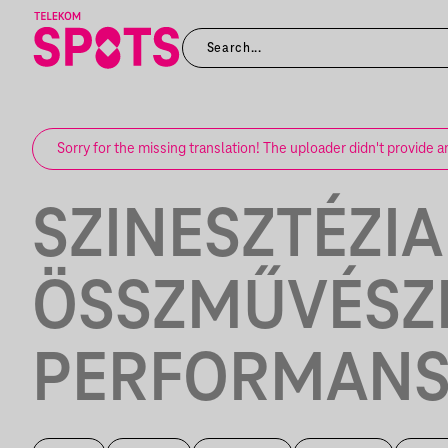
Sorry for the missing translation! The uploader didn't provide a
SZINESZTÉZIA 
ÖSSZMŰVÉSZ
PERFORMANSZ 