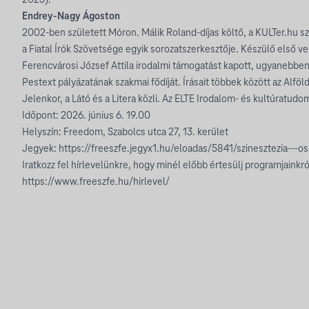
2025).
Endrey-Nagy Ágoston
2002-ben született Móron. Málik Roland-díjas költő, a KULTer.hu s
a Fiatal Írók Szövetsége egyik sorozatszerkesztője. Készülő első 
Ferencvárosi József Attila irodalmi támogatást kapott, ugyanebben
Pestext pályázatának szakmai fődíját. Írásait többek között az Alföld
Jelenkor, a Látó és a Litera közli. Az ELTE Irodalom- és kultúratud
Időpont: 2026. június 6. 19.00
Helyszín: Freedom, Szabolcs utca 27, 13. kerület
Jegyek: https://freeszfe.jegyx1.hu/eloadas/5841/szinesztezia---o
Iratkozz fel hírlevelünkre, hogy minél előbb értesülj programjainkró
https://www.freeszfe.hu/hirlevel/