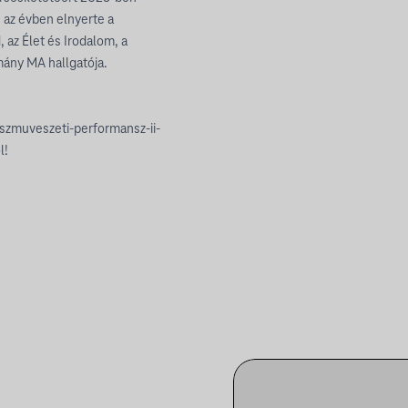
 az évben elnyerte a
, az Élet és Irodalom, a
omány MA hallgatója.
sszmuveszeti-performansz-ii-
l!