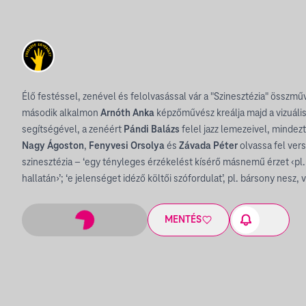
Élő festéssel, zenével és felolvasással vár a "Szinesztézia" összm
második alkalmon
Arnóth Anka
képzőművész kreálja majd a vizuális
segítségével, a zenéért
Pándi Balázs
felel jazz lemezeivel, mindez
Nagy Ágoston
,
Fenyvesi Orsolya
és
Závada Péter
olvassa fel vers
szinesztézia – ‘egy tényleges érzékelést kísérő másnemű érzet ‹pl.
hallatán›’; ‘e jelenséget idéző költői szófordulat’, pl. bársony nesz, 
MENTÉS