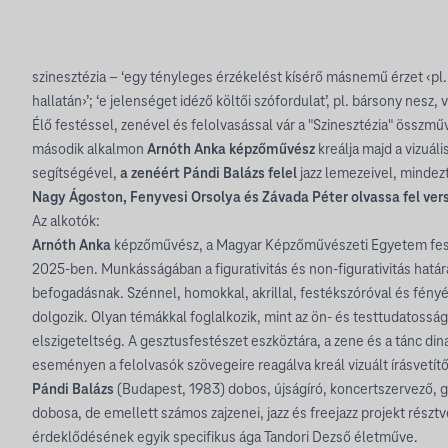
szinesztézia – ‘egy tényleges érzékelést kísérő másnemű érzet ‹pl.
hallatán›’; ‘e jelenséget idéző költői szófordulat’, pl. bársony nesz, 
Élő festéssel, zenével és felolvasással vár a "Szinesztézia" összm
második alkalmon
Arnóth Anka képzőművész
kreálja majd a vizuáli
segítségével,
a zenéért Pándi Balázs felel
jazz lemezeivel, mindez
Nagy Ágoston, Fenyvesi Orsolya és Závada Péter olvassa fel vers
Az alkotók:
Arnóth Anka
képzőművész, a Magyar Képzőművészeti Egyetem fes
2025-ben. Munkásságában a figurativitás és non-figurativitás határa
befogadásnak. Szénnel, homokkal, akrillal, festékszóróval és fén
dolgozik. Olyan témákkal foglalkozik, mint az ön- és testtudatosság,
elszigeteltség. A gesztusfestészet eszköztára, a zene és a tánc dina
eseményen a felolvasók szövegeire reagálva kreál vizuált írásvetít
Pándi Balázs
(Budapest, 1983) dobos, újságíró, koncertszervező, g
dobosa, de emellett számos zajzenei, jazz és freejazz projekt részt
érdeklődésének egyik specifikus ága Tandori Dezső életműve.