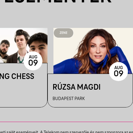
ZENE
AUG
09
AUG
09
ING CHESS
RÚZSA MAGDI
BUDAPEST PARK
theti saját eseményeit. A Telekom nem szervezője és nem szponzora az e