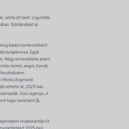
n, azóta ott tanít. Legutóbbi
ban. Színdarabjait az
nleg kiadói szerkesztőként
 társtulajdonosa. Egyik
e. Négy verseskötete jelent
ntek német, angol, horvát,
 fesztiválokon.
an Móricz Zsigmond-
íját vehette át, 2023-ban
jutalmazták. Első regénye, A
em fogsz belehalni (&,
zépirodalmi rovatvezetője és
verseskötetéért 2025-ben