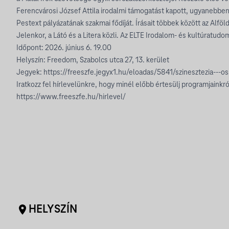
Ferencvárosi József Attila irodalmi támogatást kapott, ugyanebben
Pestext pályázatának szakmai fődíját. Írásait többek között az Alföld
Jelenkor, a Látó és a Litera közli. Az ELTE Irodalom- és kultúratud
Időpont: 2026. június 6. 19.00
Helyszín: Freedom, Szabolcs utca 27, 13. kerület
Jegyek: https://freeszfe.jegyx1.hu/eloadas/5841/szinesztezia---o
Iratkozz fel hírlevelünkre, hogy minél előbb értesülj programjainkró
https://www.freeszfe.hu/hirlevel/
HELYSZÍN