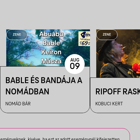
ZENE
ZENE
AUG
09
BABLE ÉS BANDÁJA A
NOMÁDBAN
RIPOFF RAS
NOMÁD BÁR
KOBUCI KERT
seményeknek, kivéve, ha ezt az adott eseménynél kifejezetten