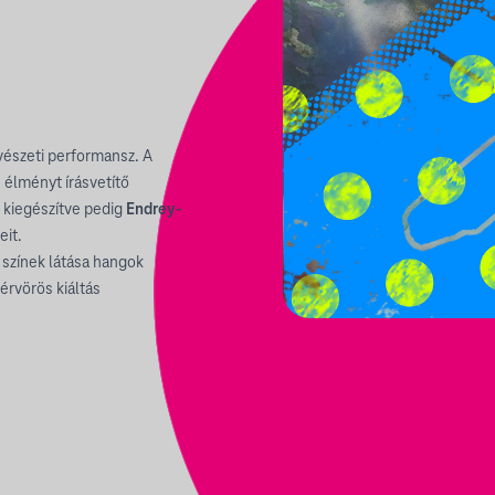
űvészeti performansz. A
 élményt írásvetítő
t kiegészítve pedig
Endrey-
eit.
 színek látása hangok
vérvörös kiáltás