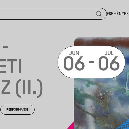
ESEMÉNYEK
-
JUN
JUL
-
06
06
ETI
(II.)
PERFORMANSZ