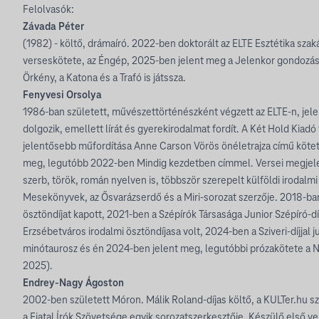
Felolvasók:
Závada Péter
(1982) - költő, drámaíró. 2022-ben doktorált az ELTE Esztétika szaká
verseskötete, az Éngép, 2025-ben jelent meg a Jelenkor gondozásá
Örkény, a Katona és a Trafó is játssza.
Fenyvesi Orsolya
1986-ban született, művészettörténészként végzett az ELTE-n, jele
dolgozik, emellett lírát és gyerekirodalmat fordít. A Két Hold Kiadó
jelentősebb műfordítása Anne Carson Vörös önéletrajza című kötet
meg, legutóbb 2022-ben Mindig kezdetben címmel. Versei megjele
szerb, török, román nyelven is, többször szerepelt külföldi irodalmi
Mesekönyvek, az Ősvarázserdő és a Miri-sorozat szerzője. 2018-b
ösztöndíjat kapott, 2021-ben a Szépírók Társasága Junior Szépíró-d
Erzsébetváros irodalmi ösztöndíjasa volt, 2024-ben a Sziveri-díjjal 
minótaurosz és én 2024-ben jelent meg, legutóbbi prózakötete a N
2025).
Endrey-Nagy Ágoston
2002-ben született Móron. Málik Roland-díjas költő, a KULTer.hu s
a Fiatal Írók Szövetsége egyik sorozatszerkesztője. Készülő első 