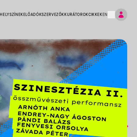
HELYSZÍNEK
ELŐADÓK
SZERVEZŐK
KURÁTOROK
CIKKEK
EN