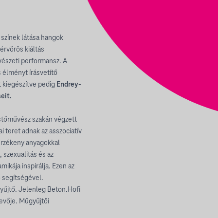
 színek látása hangok
vérvörös kiáltás
űvészeti performansz. A
s élményt írásvetítő
t kiegészítve pedig
Endrey-
eit.
tőművész szakán végzett
i teret adnak az asszociatív
yérzékeny anyagokkal
 szexualitás és az
mikája inspirálja. Ezen az
ő segítségével.
yűjtő. Jelenleg Beton.Hofi
vevője. Műgyűjtői