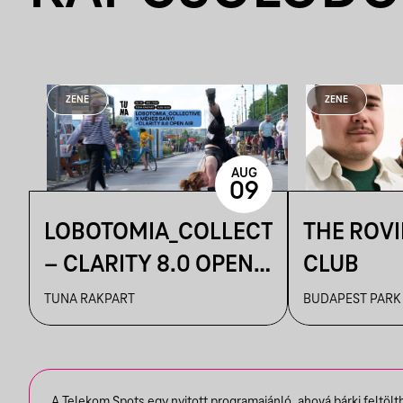
ZENE
ZENE
AUG
09
LOBOTOMIA_COLLECTIVE
THE ROV
– CLARITY 8.0 OPEN
CLUB
AIR
TUNA RAKPART
BUDAPEST PARK
A Telekom Spots egy nyitott programajánló, ahová bárki feltöl