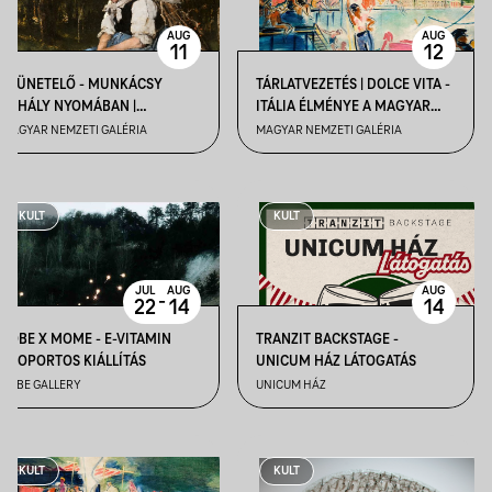
AUG
AUG
11
12
SZÜNETELŐ - MUNKÁCSY
TÁRLATVEZETÉS | DOLCE VITA -
MIHÁLY NYOMÁBAN |
ITÁLIA ÉLMÉNYE A MAGYAR
TÁRLATVEZETÉS 6-9
MŰVÉSZETBEN
MAGYAR NEMZETI GALÉRIA
MAGYAR NEMZETI GALÉRIA
ÉVESEKNEK
KULT
KULT
JUL
AUG
AUG
-
22
14
14
TOBE X MOME - E-VITAMIN
TRANZIT BACKSTAGE -
CSOPORTOS KIÁLLÍTÁS
UNICUM HÁZ LÁTOGATÁS
TOBE GALLERY
UNICUM HÁZ
KULT
KULT