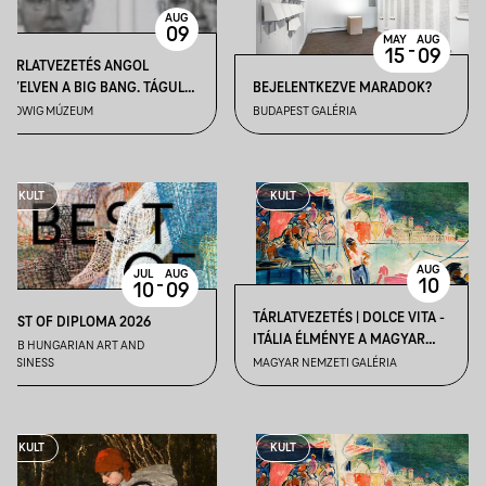
AUG
09
MAY
AUG
-
15
09
TÁRLATVEZETÉS ANGOL
NYELVEN A BIG BANG. TÁGULÓ
BEJELENTKEZVE MARADOK?
GYŰJTEMÉNYI HORIZONTOK
LUDWIG MÚZEUM
BUDAPEST GALÉRIA
CÍMŰ KIÁLLÍTÁSBAN
KULT
KULT
AUG
JUL
AUG
-
10
10
09
TÁRLATVEZETÉS | DOLCE VITA -
BEST OF DIPLOMA 2026
ITÁLIA ÉLMÉNYE A MAGYAR
HAB HUNGARIAN ART AND
MŰVÉSZETBEN
BUSINESS
MAGYAR NEMZETI GALÉRIA
KULT
KULT