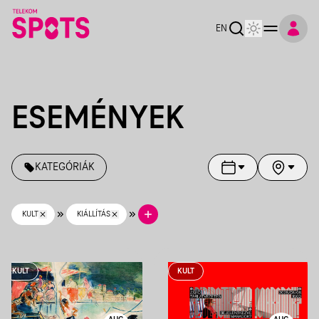
Telekom Spots
EN
ESEMÉNYEK
KATEGÓRIÁK
KULT
KIÁLLÍTÁS
KULT
KULT