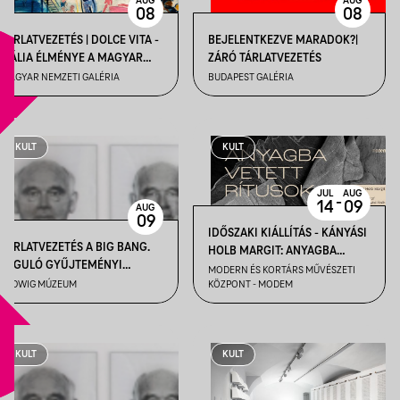
AUG
AUG
08
08
TÁRLATVEZETÉS | DOLCE VITA -
BEJELENTKEZVE MARADOK?|
ITÁLIA ÉLMÉNYE A MAGYAR
ZÁRÓ TÁRLATVEZETÉS
MŰVÉSZETBEN
MAGYAR NEMZETI GALÉRIA
BUDAPEST GALÉRIA
KULT
KULT
JUL
AUG
-
14
09
AUG
09
IDŐSZAKI KIÁLLÍTÁS - KÁNYÁSI
TÁRLATVEZETÉS A BIG BANG.
HOLB MARGIT: ANYAGBA
TÁGULÓ GYŰJTEMÉNYI
VETETT RÍTUSOK
MODERN ÉS KORTÁRS MŰVÉSZETI
HORIZONTOK CÍMŰ
LUDWIG MÚZEUM
KÖZPONT - MODEM
KIÁLLÍTÁSBAN
KULT
KULT