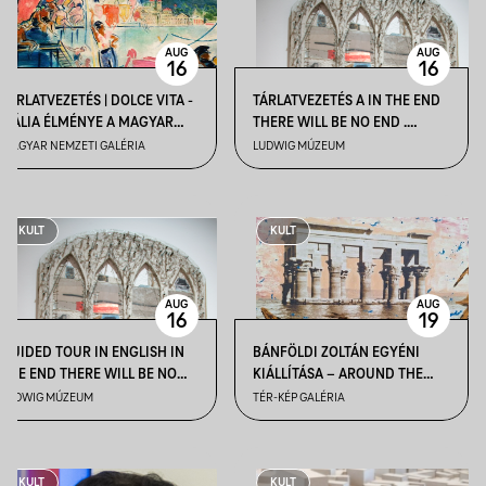
AUG
AUG
16
16
TÁRLATVEZETÉS | DOLCE VITA -
TÁRLATVEZETÉS A IN THE END
ITÁLIA ÉLMÉNYE A MAGYAR
THERE WILL BE NO END .
MŰVÉSZETBEN
NEOAVANTGÁRD ÉS KORTÁRS
MAGYAR NEMZETI GALÉRIA
LUDWIG MÚZEUM
MŰVÉSZEK A POZSONYI ART
FOND GYŰJTEMÉNYBŐL CÍMŰ
KIÁLLÍTÁSBAN
KULT
KULT
AUG
AUG
16
19
GUIDED TOUR IN ENGLISH IN
BÁNFÖLDI ZOLTÁN EGYÉNI
THE END THERE WILL BE NO
KIÁLLÍTÁSA – AROUND THE
END. NEO-AVANT-GARDE AND
WORLD | MEGNYITÓ
LUDWIG MÚZEUM
TÉR-KÉP GALÉRIA
CONTEMPORARY ARTISTS
FROM ART FOND COLLECTION,
BRATISLAVA
KULT
KULT