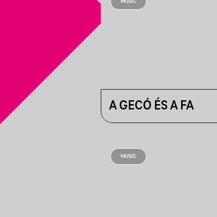
MUSIC
A GECÓ ÉS A FA
MUSIC