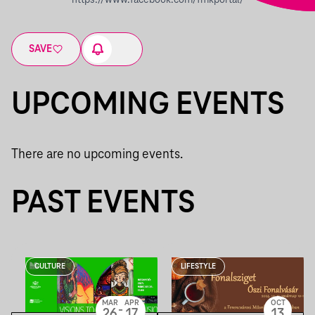
https://www.facebook.com/fmkportal/
SAVE
UPCOMING EVENTS
There are no upcoming events.
PAST EVENTS
CULTURE
LIFESTYLE
MAR
APR
OCT
-
26
17
13