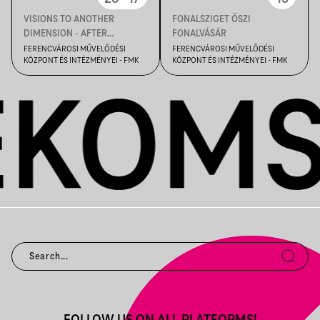
VISIONS TO ANOTHER
FONALSZIGET ŐSZI
DIMENSION - AFTER
FONALVÁSÁR
CHRYSALIS CSOPORTOS
FERENCVÁROSI MŰVELŐDÉSI
FERENCVÁROSI MŰVELŐDÉSI
KÖZPONT ÉS INTÉZMÉNYEI - FMK
KÖZPONT ÉS INTÉZMÉNYEI - FMK
KIÁLLÍTÁS