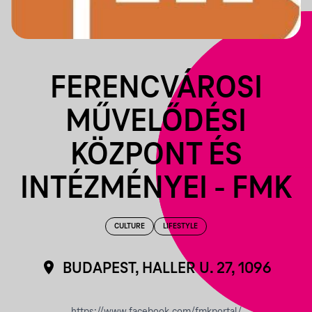
FERENCVÁROSI
MŰVELŐDÉSI
KÖZPONT ÉS
INTÉZMÉNYEI - FMK
CULTURE
LIFESTYLE
BUDAPEST, HALLER U. 27, 1096