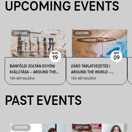
UPCOMING EVENTS
CULTURE
CULTURE
AUG
SEP
19
09
BÁNFÖLDI ZOLTÁN EGYÉNI
ZÁRÓ TÁRLATVEZETÉS |
KIÁLLÍTÁSA – AROUND THE
AROUND THE WORLD –
WORLD | MEGNYITÓ
BÁNFÖLDI ZOLTÁN EGYÉNI
TÉR-KÉP GALÉRIA
TÉR-KÉP GALÉRIA
KIÁLLÍTÁSA
PAST EVENTS
CULTURE
CULTURE