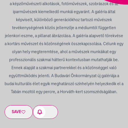
a képzőművészeti alkotások, fotóművészek, szobrászok és az
iparművészek kiemelkedő munkái egyaránt. A galéria által
képviselt, különböző generációkhoz tartozó művészek
tevékenységének közös jellemzője a médiumtól független
jelenkori eszme, a pillanat ábrázolása. A galéria alapvető törekvése
a kortárs művészet és közönségének összekapcsolása. Célunk egy
olyan hely megteremtése, ahol a művészek munkáikat egy
professzionális szakmai hátterű kontextusban mutathatják be.
Ennek alapját a szakmai partnerekkel és a közönséggel való
együttműködés jelenti. A Budavári Önkormányzat új galériája a
budai kulturális élet egyik meghatározó színhelyén helyezkedik el a
Tabán mozitól egy percre, a Horváth-kert szomszédságában.
SAVE