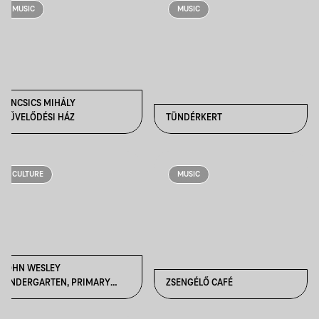
MUSIC
MUSIC
TÁNCSICS MIHÁLY
MŰVELŐDÉSI HÁZ
TÜNDÉRKERT
CULTURE
MUSIC
JOHN WESLEY
KINDERGARTEN, PRIMARY
ZSENGÉLŐ CAFÉ
SCHOOL AND HIGH SCHOOL