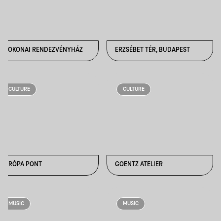
CSOKONAI RENDEZVÉNYHÁZ
ERZSÉBET TÉR, BUDAPEST
CULTURE
CULTURE
EURÓPA PONT
GOENTZ ATELIER
MUSIC
MUSIC