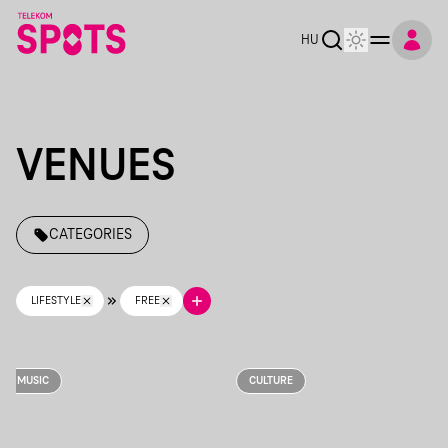
Telekom Spots
HU
VENUES
CATEGORIES
LIFESTYLE
FREE
MUSIC
CULTURE