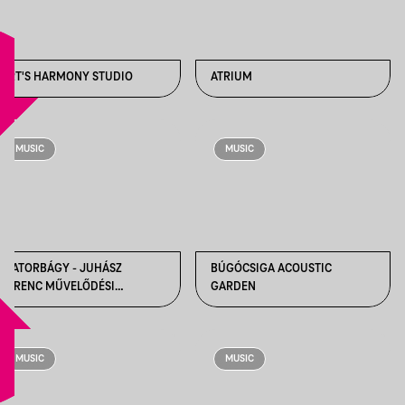
ART'S HARMONY STUDIO
ATRIUM
MUSIC
MUSIC
BIATORBÁGY - JUHÁSZ
BÚGÓCSIGA ACOUSTIC
FERENC MŰVELŐDÉSI
GARDEN
KÖZPONT
MUSIC
MUSIC