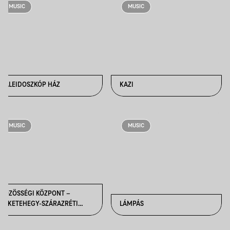
MUSIC
MUSIC
KALEIDOSZKÓP HÁZ
KAZI
MUSIC
MUSIC
KÖZÖSSÉGI KÖZPONT –
FEKETEHEGY-SZÁRAZRÉTI
LÁMPÁS
KULTÚRUDVAR