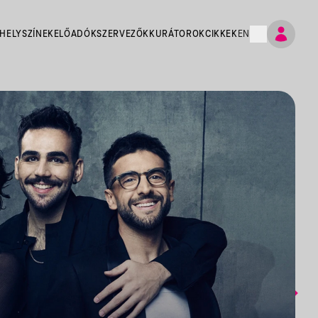
HELYSZÍNEK
ELŐADÓK
SZERVEZŐK
KURÁTOROK
CIKKEK
EN