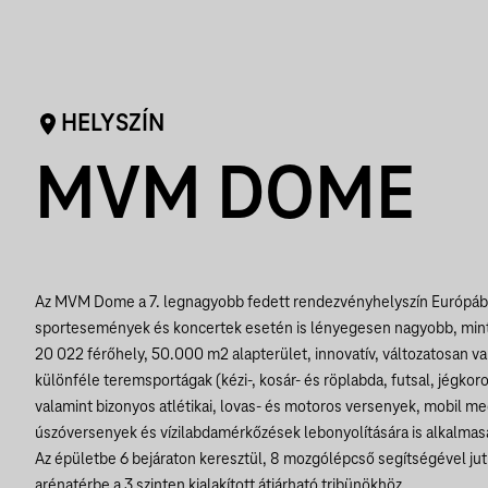
HELYSZÍN
MVM DOME
Az MVM Dome a 7. legnagyobb fedett rendezvényhelyszín Európá
sportesemények és koncertek esetén is lényegesen nagyobb, mint
20 022 férőhely, 50.000 m2 alapterület, innovatív, változatosan va
különféle teremsportágak (kézi-, kosár- és röplabda, futsal, jégkoro
valamint bizonyos atlétikai, lovas- és motoros versenyek, mobil 
úszóversenyek és vízilabdamérkőzések lebonyolítására is alkalmas
Az épületbe 6 bejáraton keresztül, 8 mozgólépcső segítségével jut
arénatérbe a 3 szinten kialakított átjárható tribünökhöz.