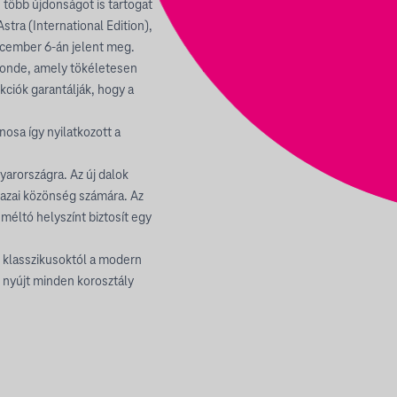
 több újdonságot is tartogat
tra (International Edition),
december 6-án jelent meg.
e onde, amely tökéletesen
ukciók garantálják, hogy a
osa így nyilatkozott a
arországra. Az új dalok
hazai közönség számára. Az
éltó helyszínt biztosít egy
z klasszikusoktól a modern
t nyújt minden korosztály