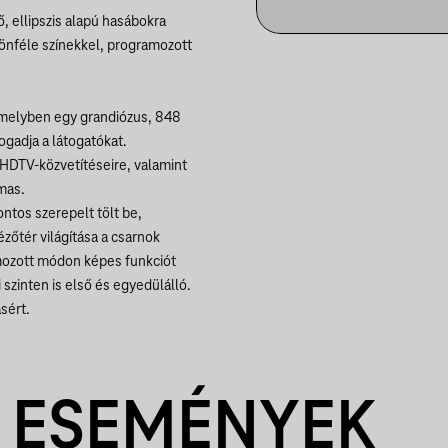
ő, ellipszis alapú hasábokra
lönféle színekkel, programozott
 melyben egy grandiózus, 848
ogadja a látogatókat.
 HDTV-közvetítéseire, valamint
lmas.
ontos szerepelt tölt be,
zőtér világítása a csarnok
amozott módon képes funkciót
szinten is első és egyedülálló.
sért.
 ESEMÉNYEK