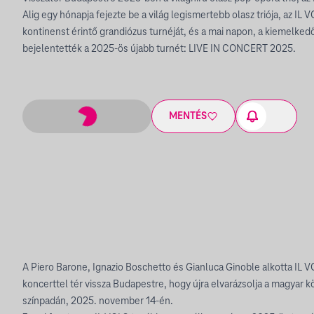
Alig egy hónapja fejezte be a világ legismertebb olasz triója, az IL 
kontinenst érintő grandiózus turnéját, és a mai napon, a kiemelke
bejelentették a 2025-ös újabb turnét: LIVE IN CONCERT 2025.
MENTÉS
A Piero Barone, Ignazio Boschetto és Gianluca Ginoble alkotta IL V
koncerttel tér vissza Budapestre, hogy újra elvarázsolja a magya
színpadán, 2025. november 14-én.