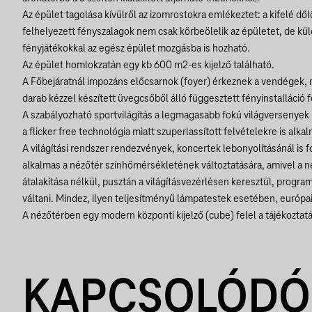
Az épület tagolása kívülről az izomrostokra emlékeztet: a kifelé dől
felhelyezett fényszalagok nem csak körbeölelik az épületet, de kü
fényjátékokkal az egész épület mozgásba is hozható.
Az épület homlokzatán egy kb 600 m2-es kijelző található.
A Főbejáratnál impozáns előcsarnok (foyer) érkeznek a vendégek,
darab kézzel készített üvegcsőből álló függesztett fényinstalláció f
A szabályozható sportvilágítás a legmagasabb fokú világversenyek
a flicker free technológia miatt szuperlassított felvételekre is alka
A világítási rendszer rendezvények, koncertek lebonyolításánál is f
alkalmas a nézőtér színhőmérsékletének változtatására, amivel a né
átalakítása nélkül, pusztán a világításvezérlésen keresztül, progr
váltani. Mindez, ilyen teljesítményű lámpatestek esetében, európai 
A nézőtérben egy modern központi kijelző (cube) felel a tájékoztatá
KAPCSOLÓDÓ