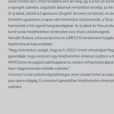
Zenei fronton az IL VOLO továbbra sem áll meg, így a 2025-ös turné
a rajongók számára. Legutóbbi albumuk nemzetközi verziója, az Ad As
öt új dallal, köztük a Capolavoro (English Version)-nel bővült, és 
Emellett ugyanezen a napon vált elérhetővé új kislemezük, a Tra l
harmonizál a trió egyedi hangzásvilágával. Az új dalok és friss prod
turné során felejthetetlen élményben lesz része a közönségnek.
Horváth Roland, a Koncertpromo és a BRICS Entertainment tulajdon
bejelentéssel kapcsolatban:
“Nagy örömünkre szolgál, hogy az IL VOLO-t ismét elhozhatjuk Magy
garantálják, hogy a koncert egy felejthetetlen élményt nyújtson a 
MVM Dome lenyűgöző adottságaival és modern infrastruktúrájával m
ilyen világszínvonalú előadás számára.”
A koncert során a közönség különleges zenei utazást tehet az olas
pop-opera világáig. Ez a koncert garantáltan felejthetetlen élmény
számára.