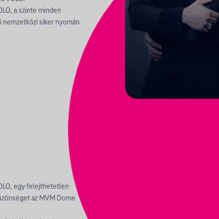
VOLO, a szinte minden
dő nemzetközi siker nyomán
OLO, egy felejthetetlen
r közönséget az MVM Dome