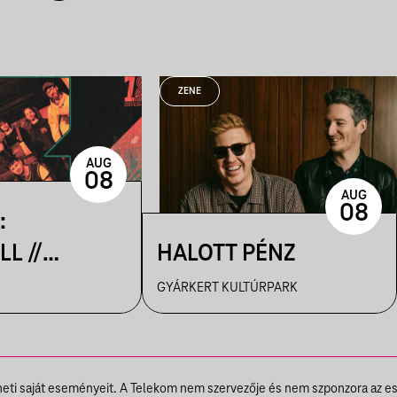
ZENE
AUG
08
AUG
08
:
L //
HALOTT PÉNZ
GYÁRKERT KULTÚRPARK
UTCA
theti saját eseményeit. A Telekom nem szervezője és nem szponzora az e