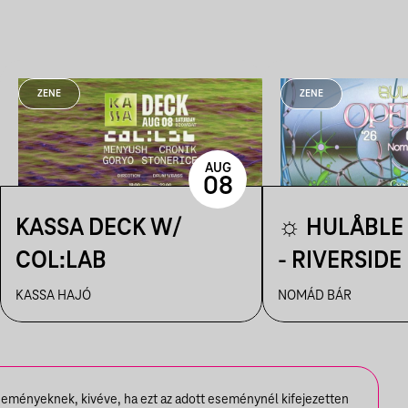
ZENE
ZENE
AUG
08
KASSA DECK W/
☼ HULÅBLE 
COL:LAB
- RIVERSIDE
☼
KASSA HAJÓ
NOMÁD BÁR
seményeknek, kivéve, ha ezt az adott eseménynél kifejezetten