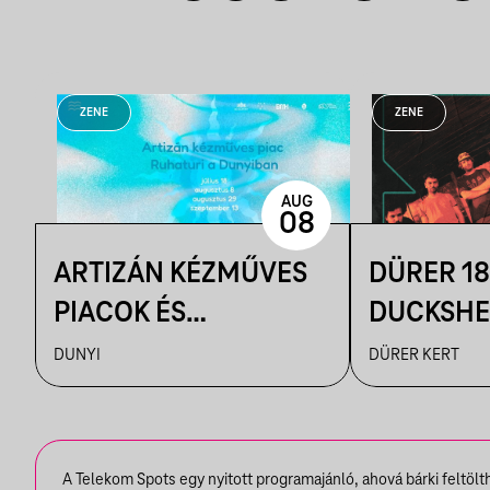
ZENE
ZENE
AUG
08
ARTIZÁN KÉZMŰVES
DÜRER 18
PIACOK ÉS
DUCKSHEL
RUHATURIK A
VENDÉG:
DUNYI
DÜRER KERT
DUNYIBAN
VÁRHEGY
A Telekom Spots egy nyitott programajánló, ahová bárki feltöl