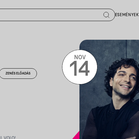
ESEMÉNYEK
NOV
14
ZENÉS ELŐADÁS
 IL VOLO!