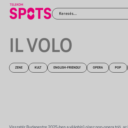
IL VOLO
ZENE
KULT
ENGLISH-FRIENDLY
OPERA
POP
Visszatér Budapestre 2025-ben a világhírű olasz pop-opera trió, az