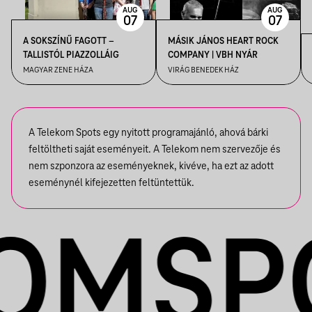
AUG
AUG
07
07
A SOKSZÍNŰ FAGOTT –
MÁSIK JÁNOS HEART ROCK
TALLISTÓL PIAZZOLLÁIG
COMPANY | VBH NYÁR
MAGYAR ZENE HÁZA
VIRÁG BENEDEK HÁZ
A Telekom Spots egy nyitott programajánló, ahová bárki
feltöltheti saját eseményeit. A Telekom nem szervezője és
nem szponzora az eseményeknek, kivéve, ha ezt az adott
eseménynél kifejezetten feltüntettük.