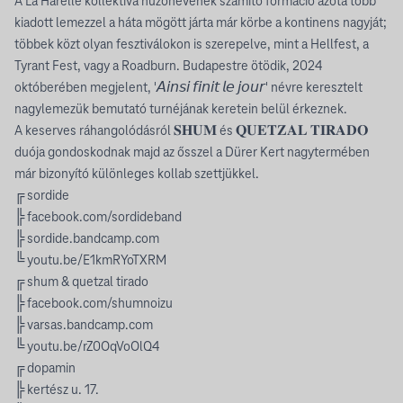
A La Harelle kollektíva húzónevének számító formáció azóta több
kiadott lemezzel a háta mögött járta már körbe a kontinens nagyját;
többek közt olyan fesztiválokon is szerepelve, mint a Hellfest, a
Tyrant Fest, vagy a Roadburn. Budapestre ötödik, 2024
októberében megjelent, '𝘈𝘪𝘯𝘴𝘪 𝘧𝘪𝘯𝘪𝘵 𝘭𝘦 𝘫𝘰𝘶𝘳' névre keresztelt
nagylemezük bemutató turnéjának keretein belül érkeznek.
A keserves ráhangolódásról 𝐒𝐇𝐔𝐌 és 𝐐𝐔𝐄𝐓𝐙𝐀𝐋 𝐓𝐈𝐑𝐀𝐃𝐎
duója gondoskodnak majd az ősszel a Dürer Kert nagytermében
már bizonyító különleges kollab szettjükkel.
╔ sordide
╠
facebook.com/sordideband
╠
sordide.bandcamp.com
╚
youtu.be/E1kmRYoTXRM
╔ shum & quetzal tirado
╠
facebook.com/shumnoizu
╠
varsas.bandcamp.com
╚
youtu.be/rZ0OqVoOlQ4
╔ dopamin
╠ kertész u. 17.