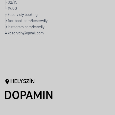
╠ 02/15
╚ 19:00
╔ keserv diy booking
╠
facebook.com/keservdiy
╠
instagram.com/ksrvdiy
╚
keservdiy@gmail.com
HELYSZÍN
DOPAMIN