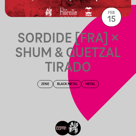
FEB
15
SORDIDE [FRA] ×
SHUM & QUETZAL
TIRADO
ZENE
BLACK METAL
METAL