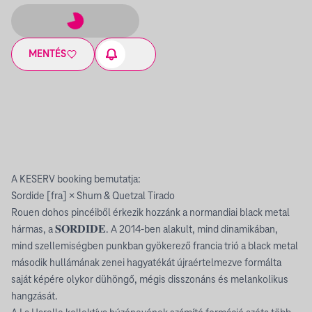
MENTÉS
A KESERV booking bemutatja:
Sordide [fra] × Shum & Quetzal Tirado
Rouen dohos pincéiből érkezik hozzánk a normandiai black metal
hármas, a 𝐒𝐎𝐑𝐃𝐈𝐃𝐄. A 2014-ben alakult, mind dinamikában,
mind szellemiségben punkban gyökerező francia trió a black metal
második hullámának zenei hagyatékát újraértelmezve formálta
saját képére olykor dühöngő, mégis disszonáns és melankolikus
hangzását.