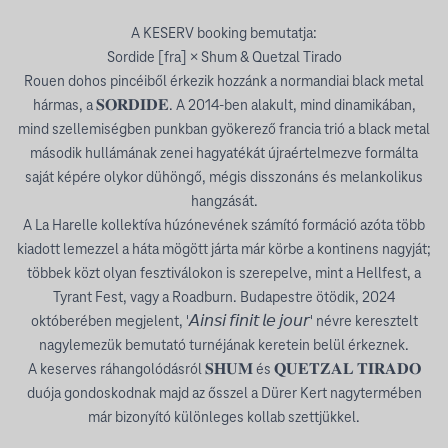
A KESERV booking bemutatja:
Sordide [fra] × Shum & Quetzal Tirado
Rouen dohos pincéiből érkezik hozzánk a normandiai black metal
hármas, a 𝐒𝐎𝐑𝐃𝐈𝐃𝐄. A 2014-ben alakult, mind dinamikában,
mind szellemiségben punkban gyökerező francia trió a black metal
második hullámának zenei hagyatékát újraértelmezve formálta
saját képére olykor dühöngő, mégis disszonáns és melankolikus
hangzását.
A La Harelle kollektíva húzónevének számító formáció azóta több
kiadott lemezzel a háta mögött járta már körbe a kontinens nagyját;
többek közt olyan fesztiválokon is szerepelve, mint a Hellfest, a
Tyrant Fest, vagy a Roadburn. Budapestre ötödik, 2024
októberében megjelent, '𝘈𝘪𝘯𝘴𝘪 𝘧𝘪𝘯𝘪𝘵 𝘭𝘦 𝘫𝘰𝘶𝘳' névre keresztelt
nagylemezük bemutató turnéjának keretein belül érkeznek.
A keserves ráhangolódásról 𝐒𝐇𝐔𝐌 és 𝐐𝐔𝐄𝐓𝐙𝐀𝐋 𝐓𝐈𝐑𝐀𝐃𝐎
duója gondoskodnak majd az ősszel a Dürer Kert nagytermében
már bizonyító különleges kollab szettjükkel.