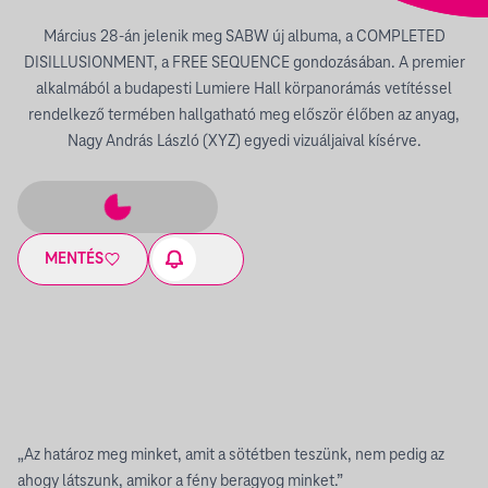
Március 28-án jelenik meg SABW új albuma, a COMPLETED
DISILLUSIONMENT, a FREE SEQUENCE gondozásában. A premier
alkalmából a budapesti Lumiere Hall körpanorámás vetítéssel
rendelkező termében hallgatható meg először élőben az anyag,
Nagy András László (XYZ) egyedi vizuáljaival kísérve.
MENTÉS
„Az határoz meg minket, amit a sötétben teszünk, nem pedig az
ahogy látszunk, amikor a fény beragyog minket.”