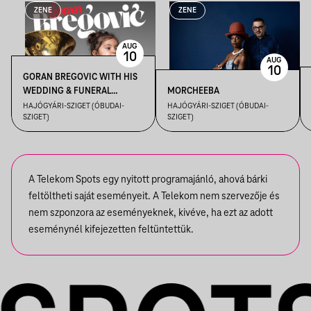
ZENE
ZENE
AUG
10
AUG
10
GORAN BREGOVIC WITH HIS
WEDDING & FUNERAL
MORCHEEBA
ORCHESTRA
HAJÓGYÁRI-SZIGET (ÓBUDAI-
HAJÓGYÁRI-SZIGET (ÓBUDAI-
SZIGET)
SZIGET)
A Telekom Spots egy nyitott programajánló, ahová bárki
feltöltheti saját eseményeit. A Telekom nem szervezője és
nem szponzora az eseményeknek, kivéve, ha ezt az adott
eseménynél kifejezetten feltüntettük.