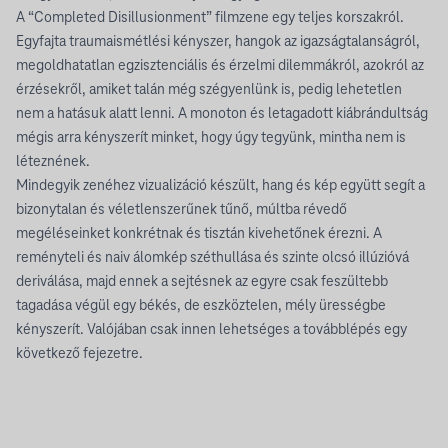
A “Completed Disillusionment” filmzene egy teljes korszakról.
Egyfajta traumaismétlési kényszer, hangok az igazságtalanságról,
megoldhatatlan egzisztenciális és érzelmi dilemmákról, azokról az
érzésekről, amiket talán még szégyenlünk is, pedig lehetetlen
nem a hatásuk alatt lenni. A monoton és letagadott kiábrándultság
mégis arra kényszerít minket, hogy úgy tegyünk, mintha nem is
léteznének.
Mindegyik zenéhez vizualizáció készült, hang és kép együtt segít a
bizonytalan és véletlenszerűnek tűnő, múltba révedő
megéléseinket konkrétnak és tisztán kivehetőnek érezni. A
reményteli és naiv álomkép széthullása és szinte olcsó illúzióvá
deriválása, majd ennek a sejtésnek az egyre csak feszültebb
tagadása végül egy békés, de eszköztelen, mély ürességbe
kényszerít. Valójában csak innen lehetséges a továbblépés egy
következő fejezetre.