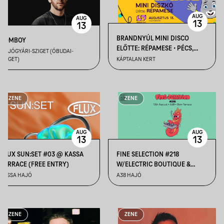
AUG
AUG
13
13
BRANDNYÚL MINI DISCO
ZOMBOY
ELŐTTE: RÉPAMESE • PÉCS,
HAJÓGYÁRI-SZIGET (ÓBUDAI-
KÁPTALAN KERT
SZIGET)
KÁPTALAN KERT
ZENE
ZENE
AUG
AUG
13
13
FLUX SUN:SET #03 @ KASSA
FINE SELECTION #218
TERRACE (FREE ENTRY)
W/ELECTRIC BOUTIQUE &
TURNER
KASSA HAJÓ
A38 HAJÓ
ZENE
ZENE