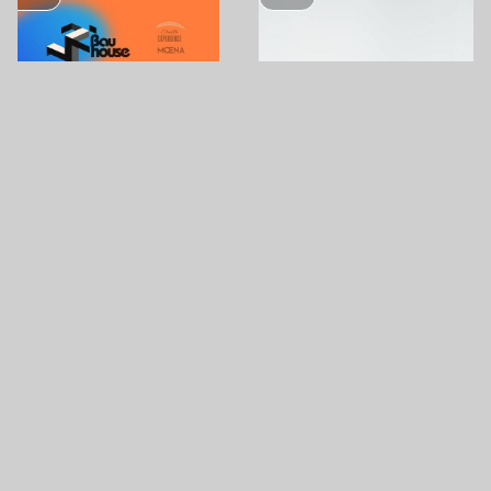
AUG
14
AUG
14
MPH
BAUHOUSE X CITADELLA
HAJÓGYÁRI-SZIGET (ÓBUDAI-
BUDAPEST
SZIGET)