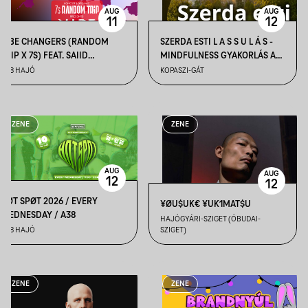
AUG
AUG
11
12
VIBE CHANGERS (RANDOM
SZERDA ESTI L A S S U L Á S -
TRIP X 7S) FEAT. SAIID
MINDFULNESS GYAKORLÁS A
(AKKEZDET PHIA) X VAVRA
NAPLEMENTÉBEN
A38 HAJÓ
KOPASZI-GÁT
BENCE + DJ Q-CEE
ZENE
ZENE
AUG
AUG
12
12
HØT SPØT 2026 / EVERY
¥ØU$UK€ ¥UK1MAT$U
WEDNESDAY / A38
HAJÓGYÁRI-SZIGET (ÓBUDAI-
A38 HAJÓ
SZIGET)
ZENE
ZENE