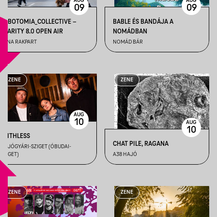
AUG
AUG
09
09
LOBOTOMIA_COLLECTIVE –
BABLE ÉS BANDÁJA A
CLARITY 8.0 OPEN AIR
NOMÁDBAN
TUNA RAKPART
NOMÁD BÁR
ZENE
ZENE
AUG
10
AUG
10
FAITHLESS
CHAT PILE, RAGANA
HAJÓGYÁRI-SZIGET (ÓBUDAI-
SZIGET)
A38 HAJÓ
ZENE
ZENE