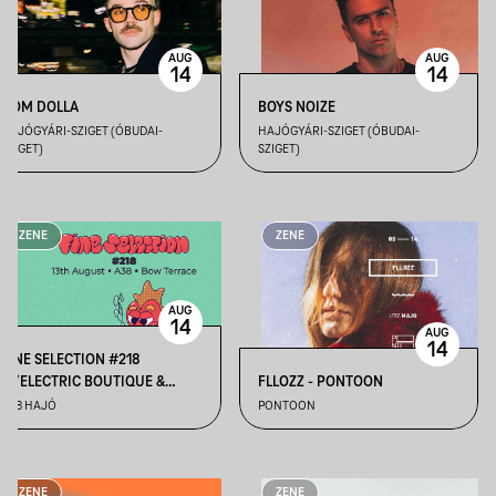
AUG
AUG
14
14
DOM DOLLA
BOYS NOIZE
HAJÓGYÁRI-SZIGET (ÓBUDAI-
HAJÓGYÁRI-SZIGET (ÓBUDAI-
SZIGET)
SZIGET)
ZENE
ZENE
AUG
14
AUG
14
FINE SELECTION #218
W/ELECTRIC BOUTIQUE &
FLLOZZ - PONTOON
TURNER
A38 HAJÓ
PONTOON
ZENE
ZENE