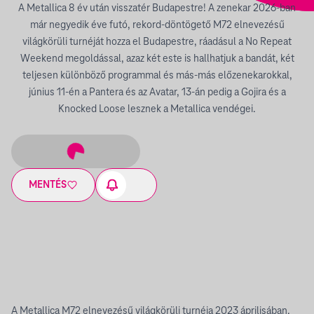
A Metallica 8 év után visszatér Budapestre! A zenekar 2026-ban
már negyedik éve futó, rekord-döntögető M72 elnevezésű
világkörüli turnéját hozza el Budapestre, ráadásul a No Repeat
Weekend megoldással, azaz két este is hallhatjuk a bandát, két
teljesen különböző programmal és más-más előzenekarokkal,
június 11-én a Pantera és az Avatar, 13-án pedig a Gojira és a
Knocked Loose lesznek a Metallica vendégei.
MENTÉS
A Metallica M72 elnevezésű világkörüli turnéja 2023 áprilisában,