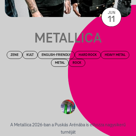
JUN
11
METALLICA
ZENE
KULT
ENGLISH-FRIENDLY
HARD ROCK
HEAVY METAL
METAL
ROCK
A Metallica 2026-ban a Puskás Arénába is elhozza nagysikerű
turnéját