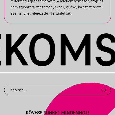
feltöltheti saját eseményeit. A Telekom nem szervezője és
nem szponzora az eseményeknek, kivéve, ha ezt az adott
eseménynél kifejezetten feltüntettük.
KÖVESS MINKET MINDENHOL!