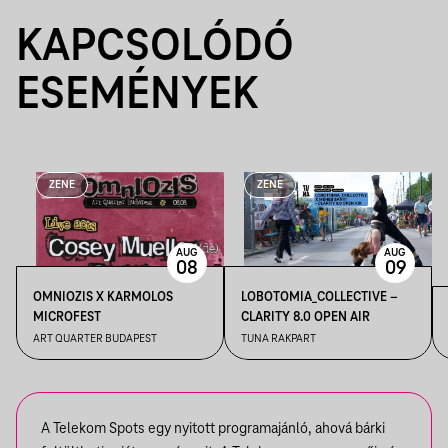
KAPCSOLÓDÓ
ESEMÉNYEK
ZENE
ZENE
AUG
AUG
08
09
OMNIOZIS X KARMOLOS
LOBOTOMIA_COLLECTIVE –
MICROFEST
CLARITY 8.0 OPEN AIR
ART QUARTER BUDAPEST
TUNA RAKPART
A Telekom Spots egy nyitott programajánló, ahová bárki