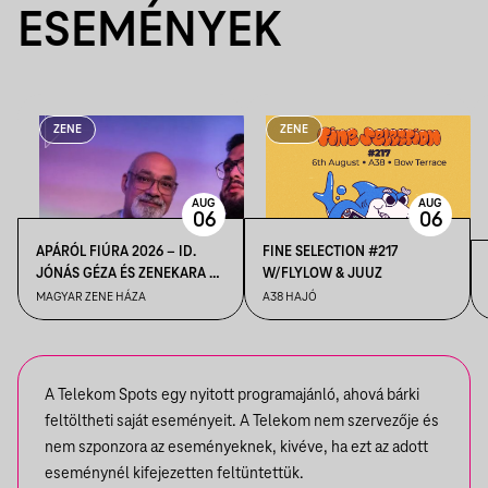
ESEMÉNYEK
ZENE
ZENE
AUG
AUG
06
06
APÁRÓL FIÚRA 2026 – ID.
FINE SELECTION #217
JÓNÁS GÉZA ÉS ZENEKARA &
W/FLYLOW & JUUZ
IFJ. JÓNÁS GÉZA ÉS
MAGYAR ZENE HÁZA
A38 HAJÓ
ZENEKARA, VENDÉG: ROBY
LAKATOS, EMILIO
A Telekom Spots egy nyitott programajánló, ahová bárki
feltöltheti saját eseményeit. A Telekom nem szervezője és
nem szponzora az eseményeknek, kivéve, ha ezt az adott
eseménynél kifejezetten feltüntettük.