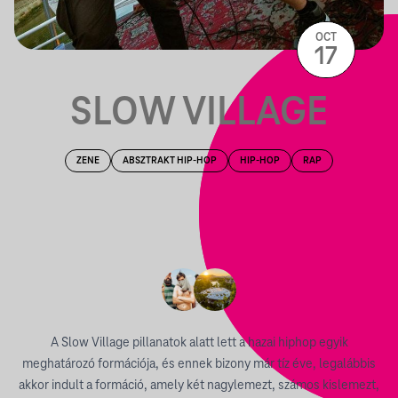
OCT
17
SLOW VILLAGE
ZENE
ABSZTRAKT HIP-HOP
HIP-HOP
RAP
A Slow Village pillanatok alatt lett a hazai hiphop egyik
meghatározó formációja, és ennek bizony már tíz éve, legalábbis
akkor indult a formáció, amely két nagylemezt, számos kislemezt,