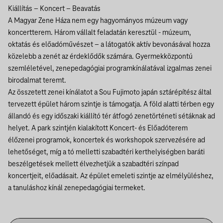
Kiállítás – Koncert – Beavatás
A Magyar Zene Háza nem egy hagyományos múzeum vagy
koncertterem. Három vállalt feladatán keresztül - múzeum,
oktatás és előadóművészet – a látogatók aktív bevonásával hozza
közelebb a zenét az érdeklődők számára. Gyermekközpontú
szemléletével, zenepedagógiai programkínálatával izgalmas zenei
birodalmat teremt.
Az összetett zenei kínálatot a Sou Fujimoto japán sztárépítész által
tervezett épület három szintje is támogatja. A föld alatti térben egy
állandó és egy időszaki kiállító tér átfogó zenetörténeti sétáknak ad
helyet. A park szintjén kialakított Koncert- és Előadóterem
élőzenei programok, koncertek és workshopok szervezésére ad
lehetőséget, míg a tó melletti szabadtéri kerthelyiségben baráti
beszélgetések mellett élvezhetjük a szabadtéri színpad
koncertjeit, előadásait. Az épület emeleti szintje az elmélyüléshez,
a tanuláshoz kínál zenepedagógiai termeket.