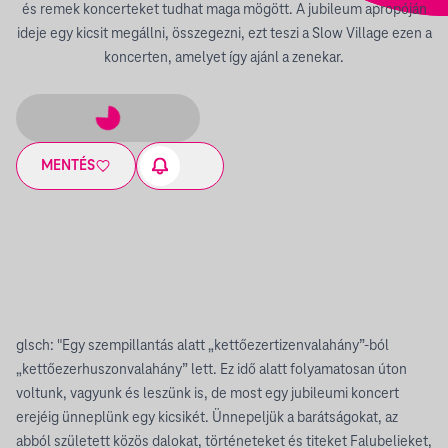
és remek koncerteket tudhat maga mögött. A jubileum apropóján
ideje egy kicsit megállni, összegezni, ezt teszi a Slow Village ezen a
koncerten, amelyet így ajánl a zenekar.
MENTÉS
glsch: "Egy szempillantás alatt „kettőezertizenvalahány”-ból
„kettőezerhuszonvalahány” lett. Ez idő alatt folyamatosan úton
voltunk, vagyunk és leszünk is, de most egy jubileumi koncert
erejéig ünneplünk egy kicsikét. Ünnepeljük a barátságokat, az
abból született közös dalokat, történeteket és titeket Falubelieket,