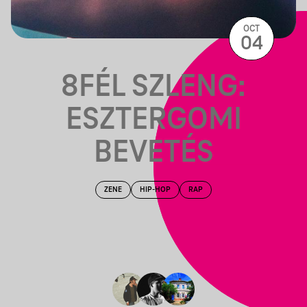
OCT
04
8FÉL SZLENG:
ESZTERGOMI
BEVETÉS
ZENE
HIP-HOP
RAP