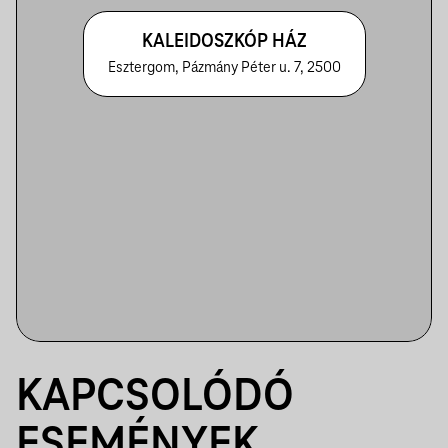
KALEIDOSZKÓP HÁZ
Esztergom, Pázmány Péter u. 7, 2500
KAPCSOLÓDÓ
ESEMÉNYEK