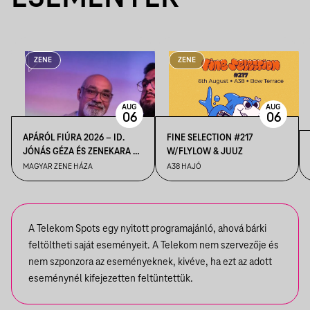
ZENE
ZENE
AUG
AUG
06
06
APÁRÓL FIÚRA 2026 – ID.
FINE SELECTION #217
JÓNÁS GÉZA ÉS ZENEKARA &
W/FLYLOW & JUUZ
IFJ. JÓNÁS GÉZA ÉS
MAGYAR ZENE HÁZA
A38 HAJÓ
ZENEKARA, VENDÉG: ROBY
LAKATOS, EMILIO
A Telekom Spots egy nyitott programajánló, ahová bárki
feltöltheti saját eseményeit. A Telekom nem szervezője és
nem szponzora az eseményeknek, kivéve, ha ezt az adott
eseménynél kifejezetten feltüntettük.