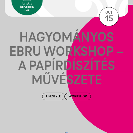
OCT
15
HAGYOMÁNYOS
EBRU WORKSHOP –
A PAPÍRDÍSZÍTÉS
MŰVÉSZETE
LIFESTYLE
WORKSHOP