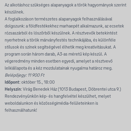
Az alkotáshoz szükséges alapanyagok a török hagyományok szerint
készülnek.
A foglalkozáson természetes alapanyagok felhasználásával
dolgozunk: a földfestékekhez marhaepét alkalmazunk, az ecsetek
rózsaszárból és lószőrből készülnek. A résztvevők betekintést
nyerhetnek a török márványfestés technikájába, és különféle
stílusok és színek segítségével élhetik meg kreativitásukat. A
program során három darab, A3-as méretű kép készül. A
végeredmény minden esetben egyedi, amelyet a résztvevő
lelkiállapota és a kéz mozdulatainak nyugalma határoz meg.
Belépőjegy: 11 900 Ft
Időpont
: október 15., 18:00
Helyszín
: Virág Benedek Ház (1013 Budapest, Döbrentei utca 9.)
Rendezvényünkön kép- és hangfelvétel készülhet, melyet
weboldalunkon és közösségimédia-felületeinken is
felhasználhatunk!