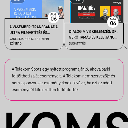
AUG
06
AUG
06
A VASEMBER: TRANSCANADA
DIALÓG // VB KIELEMZÉS: DR.
ULTRA FILMVETÍTÉS ÉS
GERŐ TAMÁS ÉS KELE JÁNOS
BESZÉLGETÉS
VÁROSMAJORI SZABADTÉRI
BESZÉLGETÉSE
SZÍNPAD
DUGATTYÚS
A Telekom Spots egy nyitott programajánló, ahová bárki
feltöltheti saját eseményeit. A Telekom nem szervezője és
nem szponzora az eseményeknek, kivéve, ha ezt az adott
eseménynél kifejezetten feltüntettük.