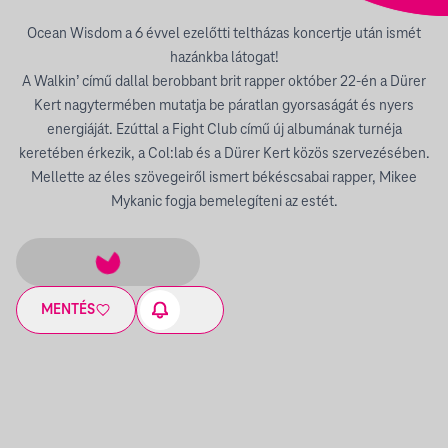
Ocean Wisdom a 6 évvel ezelőtti teltházas koncertje után ismét
hazánkba látogat!
A Walkin’ című dallal berobbant brit rapper október 22-én a Dürer
Kert nagytermében mutatja be páratlan gyorsaságát és nyers
energiáját. Ezúttal a Fight Club című új albumának turnéja
keretében érkezik, a Col:lab és a Dürer Kert közös szervezésében.
Mellette az éles szövegeiről ismert békéscsabai rapper, Mikee
Mykanic fogja bemelegíteni az estét.
MENTÉS