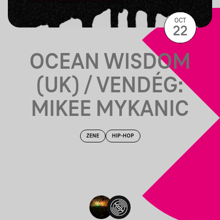
OCT
22
OCEAN WISDOM
(UK) / VENDÉG:
MIKEE MYKANIC
ZENE
HIP-HOP