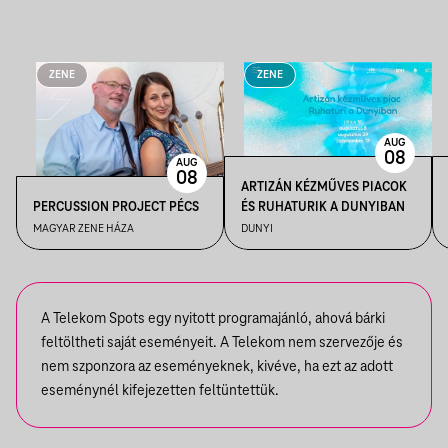
ZENE
ZENE
AUG
08
AUG
08
ARTIZÁN KÉZMŰVES PIACOK
PERCUSSION PROJECT PÉCS
ÉS RUHATURIK A DUNYIBAN
MAGYAR ZENE HÁZA
DUNYI
A Telekom Spots egy nyitott programajánló, ahová bárki
feltöltheti saját eseményeit. A Telekom nem szervezője és
nem szponzora az eseményeknek, kivéve, ha ezt az adott
eseménynél kifejezetten feltüntettük.