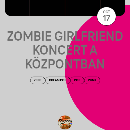
OCT
17
ZOMBIE GIRLFRIEND
KONCERT A
KÖZPONTBAN
ZENE
DREAM POP
POP
PUNK