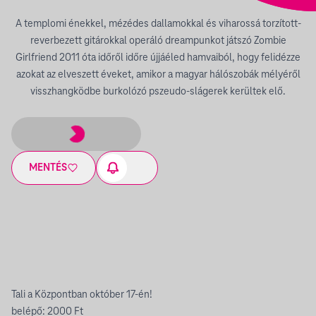
A templomi énekkel, mézédes dallamokkal és viharossá torzított-
reverbezett gitárokkal operáló dreampunkot játszó Zombie
Girlfriend 2011 óta időről időre újjáéled hamvaiból, hogy felidézze
azokat az elveszett éveket, amikor a magyar hálószobák mélyéről
visszhangködbe burkolózó pszeudo-slágerek kerültek elő.
MENTÉS
Tali a Központban október 17-én!
belépő: 2000 Ft