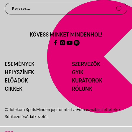
KÖVESS MINKET MINDENHOL!
ESEMÉNYEK
SZERVEZŐK
HELYSZÍNEK
GYIK
ELŐADÓK
KURÁTOROK
CIKKEK
RÓLUNK
© Telekom Spots
Minden jog fenntartva
Felhasználási feltételek
Sütikezelés
Adatkezelés