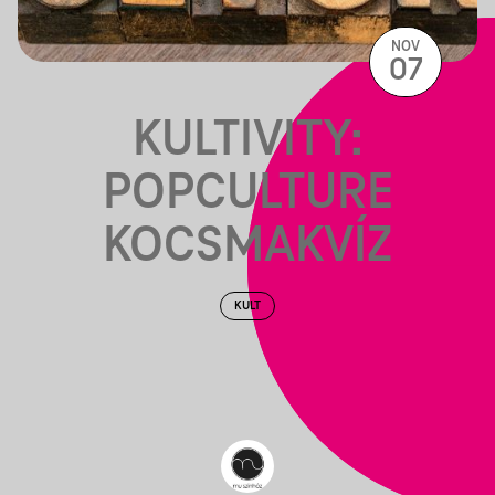
NOV
07
KULTIVITY:
POPCULTURE
KOCSMAKVÍZ
KULT