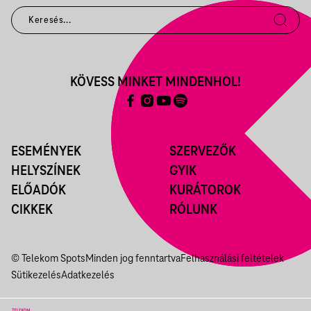
KÖVESS MINKET MINDENHOL!
ESEMÉNYEK
SZERVEZŐK
HELYSZÍNEK
GYIK
ELŐADÓK
KURÁTOROK
CIKKEK
RÓLUNK
© Telekom Spots
Minden jog fenntartva
Felhasználási feltételek
Sütikezelés
Adatkezelés