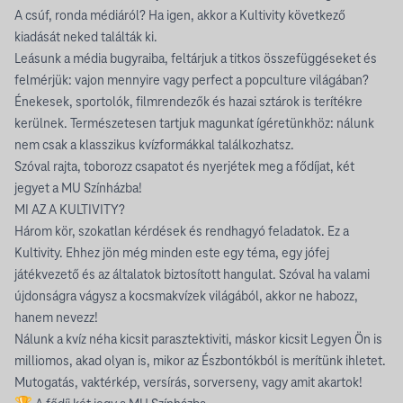
A csúf, ronda médiáról? Ha igen, akkor a Kultivity következő
kiadását neked találták ki.
Leásunk a média bugyraiba, feltárjuk a titkos összefüggéseket és
felmérjük: vajon mennyire vagy perfect a popculture világában?
Énekesek, sportolók, filmrendezők és hazai sztárok is terítékre
kerülnek. Természetesen tartjuk magunkat ígéretünkhöz: nálunk
nem csak a klasszikus kvízformákkal találkozhatsz.
Szóval rajta, toborozz csapatot és nyerjétek meg a fődíjat, két
jegyet a MU Színházba!
MI AZ A KULTIVITY?
Három kör, szokatlan kérdések és rendhagyó feladatok. Ez a
Kultivity. Ehhez jön még minden este egy téma, egy jófej
játékvezető és az általatok biztosított hangulat. Szóval ha valami
újdonságra vágysz a kocsmakvízek világából, akkor ne habozz,
hanem nevezz!
Nálunk a kvíz néha kicsit parasztektiviti, máskor kicsit Legyen Ön is
milliomos, akad olyan is, mikor az Észbontókból is merítünk ihletet.
Mutogatás, vaktérkép, versírás, sorverseny, vagy amit akartok!