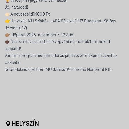
🏆 A fődíj két jegy a MU Színházba
Jó, ha tudod!
👉🏻A nevezési díj 1000 Ft
👉Helyszín: MU Színház – APA Kávézó (1117 Budapest, Kőrösy
József u. 17)
👉🏽Időpont: 2025. november 7. 19.30h.
👉🏿Nevezhetsz csapatban és egyénileg, tuti találunk neked
csapatot!
Várnak a program megálmodói és játékvezetői a Kameraszínház
Csapata
Koprodukciós partner: MU Színház Közhasznú Nonprofit Kft.
HELYSZÍN