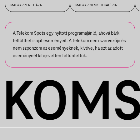
MŰVÉSZETBEN
MAGYAR ZENE HÁZA
MAGYAR NEMZETI GALÉRIA
A Telekom Spots egy nyitott programajánló, ahová bárki
feltöltheti saját eseményeit. A Telekom nem szervezője és
nem szponzora az eseményeknek, kivéve, ha ezt az adott
eseménynél kifejezetten feltüntettük.