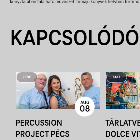
könyvtárában található művészeti témájú könyvek helyben történő 
KAPCSOLÓDÓ
ZENE
KULT
AUG
08
PERCUSSION
TÁRLATVE
PROJECT PÉCS
DOLCE VIT