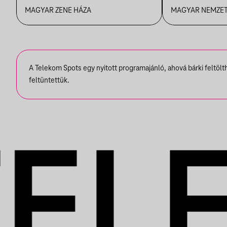
ÉLMÉNYE
MAGYAR ZENE HÁZA
MAGYAR NEMZET
MŰVÉSZE
A Telekom Spots egy nyitott programajánló, ahová bárki feltöl
feltüntettük.