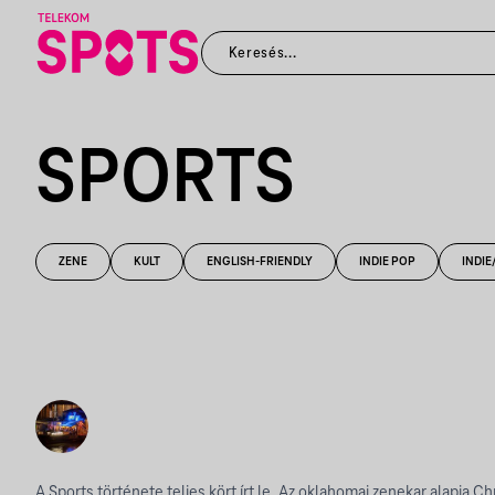
SPORTS
ZENE
KULT
ENGLISH-FRIENDLY
INDIE POP
INDIE
A Sports története teljes kört írt le. Az oklahomai zenekar alapja Ch