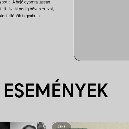
zpotja. A hajó gyomra lassan
 teltháznál pedig bőven érezni,
di fellépők is gyakran
 ESEMÉNYEK
ZENE