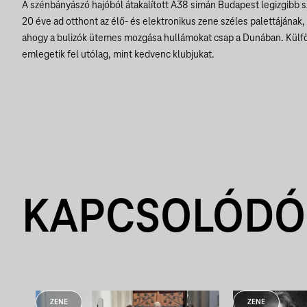
A szénbányászó hajóból átakalított A38 simán Budapest legizgibb s
20 éve ad otthont az élő- és elektronikus zene széles palettájának,
ahogy a bulizók ütemes mozgása hullámokat csap a Dunában. Külföl
emlegetik fel utólag, mint kedvenc klubjukat.
KAPCSOLÓDÓ
ZENE
ZENE