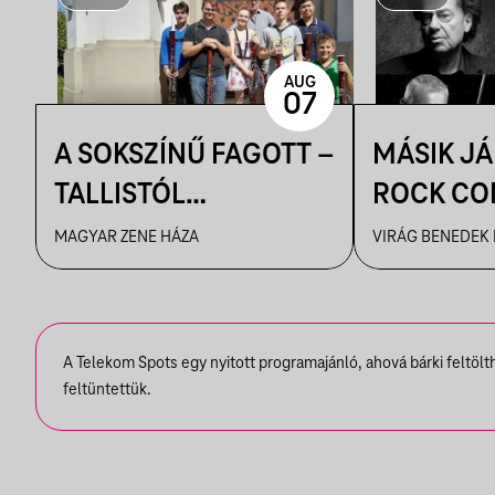
AUG
07
A SOKSZÍNŰ FAGOTT –
MÁSIK J
TALLISTÓL
ROCK CO
PIAZZOLLÁIG
VBH NYÁ
MAGYAR ZENE HÁZA
VIRÁG BENEDEK
A Telekom Spots egy nyitott programajánló, ahová bárki feltöl
feltüntettük.