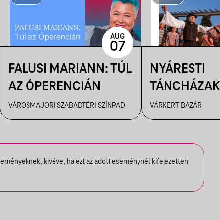
AUG
07
FALUSI MARIANN: TÚL
NYÁRESTI
AZ ÓPERENCIÁN
TÁNCHÁZAK
FANFARA C
VÁROSMAJORI SZABADTÉRI SZÍNPAD
VÁRKERT BAZÁR
seményeknek, kivéve, ha ezt az adott eseménynél kifejezetten