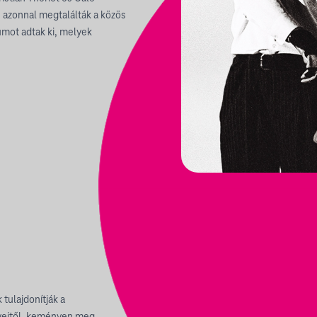
s azonnal megtalálták a közös
bumot adtak ki, melyek
 tulajdonítják a
yeitől, keményen meg