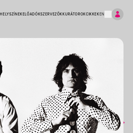
HELYSZÍNEK
ELŐADÓK
SZERVEZŐK
KURÁTOROK
CIKKEK
EN