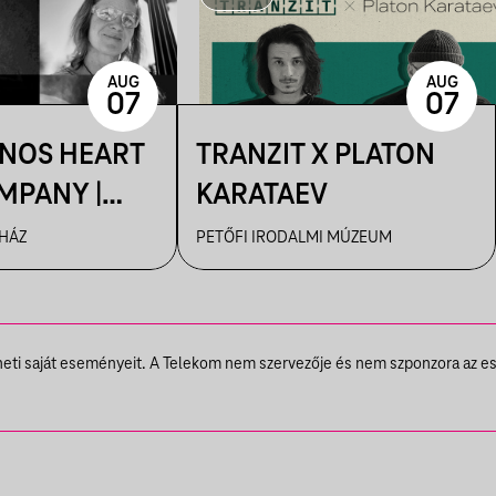
AUG
AUG
07
07
ÁNOS HEART
TRANZIT X PLATON
MPANY |
KARATAEV
R
 HÁZ
PETŐFI IRODALMI MÚZEUM
theti saját eseményeit. A Telekom nem szervezője és nem szponzora az e