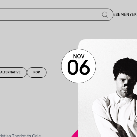
ESEMÉNYEK
NOV
06
/ALTERNATIVE
POP
ristian Theriot és Cale