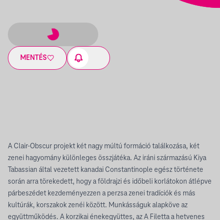
MENTÉS
A Clair-Obscur projekt két nagy múltú formáció találkozása, két
zenei hagyomány különleges összjátéka. Az iráni származású Kiya
Tabassian által vezetett kanadai Constantinople egész története
során arra törekedett, hogy a földrajzi és időbeli korlátokon átlépve
párbeszédet kezdeményezzen a perzsa zenei tradíciók és más
kultúrák, korszakok zenéi között. Munkásságuk alapköve az
együttműködés. A korzikai énekegyüttes, az A Filetta a hetvenes