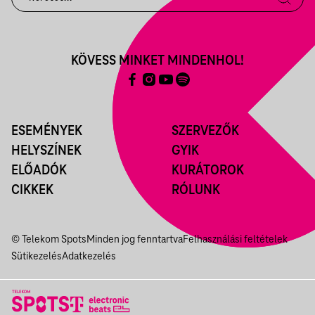
KÖVESS MINKET MINDENHOL!
ESEMÉNYEK
SZERVEZŐK
HELYSZÍNEK
GYIK
ELŐADÓK
KURÁTOROK
CIKKEK
RÓLUNK
© Telekom Spots
Minden jog fenntartva
Felhasználási feltételek
Sütikezelés
Adatkezelés