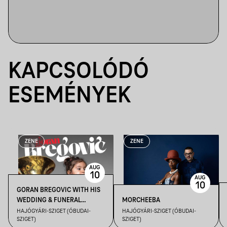
KAPCSOLÓDÓ
ESEMÉNYEK
ZENE
ZENE
AUG
10
AUG
10
GORAN BREGOVIC WITH HIS
WEDDING & FUNERAL
MORCHEEBA
ORCHESTRA
HAJÓGYÁRI-SZIGET (ÓBUDAI-
HAJÓGYÁRI-SZIGET (ÓBUDAI-
SZIGET)
SZIGET)