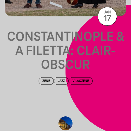
JAN
17
CONSTANTINOPLE &
A FILETTA: CLAIR-
OBSCUR
ZENE
JAZZ
VILÁGZENE