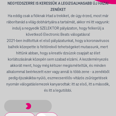
NEGYEDSZERRE IS KERESSÜK A LEGIZGALMASABB ÚJ HAZAI
ZENÉKET
Ha eddig csak a fióknak írtad a trekiket, de úgy érzed, most már
ráborítanád a világ dobhártyáira a tartalmát, akkor mi itt vagyunk:
indulj a negyedik SZELEKTOR pályázaton, hogy felkerülj a
következő Electronic Beats válogatásra!
2021-ben indítottuk el első pályázatunkat, hogy a koronavírusos
balhék közepette is feltörekvő tehetségeket mutassunk, mert
hittünk abban, hogy a kreatív dzsúzok csapjait az élet
korlátozásának közepén sem szabad elzárni. A kezdeményezés
akkorát ment, hogy még kétszer megismételtük, és minden
alkalommal beérkezett ezer vagy annál is több zene - a zenékből
pedig éjszakákba nyúló, eszmecserélős-vitázós zsűrizgetések
nyomán válogatáslemezek kanyarodtak:
itt az első
,
itt a második
,
és
itt a legutóbbi
.