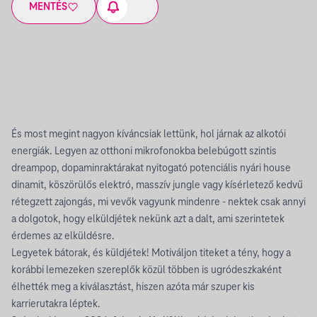
MENTÉS
És most megint nagyon kíváncsiak lettünk, hol járnak az alkotói
energiák. Legyen az otthoni mikrofonokba belebúgott szintis
dreampop, dopaminraktárakat nyitogató potenciális nyári house
dinamit, köszörülős elektró, masszív jungle vagy kísérletező kedvű
rétegzett zajongás, mi vevők vagyunk mindenre - nektek csak annyi
a dolgotok, hogy elküldjétek nekünk azt a dalt, ami szerintetek
érdemes az elküldésre.
Legyetek bátorak, és küldjétek! Motiváljon titeket a tény, hogy a
korábbi lemezeken szereplők közül többen is ugródeszkaként
élhették meg a kiválasztást, hiszen azóta már szuper kis
karrierutakra léptek.