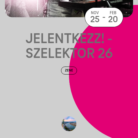
NOV
FEB
-
25
20
JELENTKEZZ! -
SZELEKTOR 26
ZENE