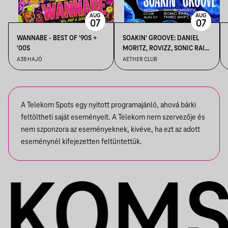
AUG
AUG
07
07
WANNABE - BEST OF '90S +
SOAKIN' GROOVE: DANIEL
'00S
MORITZ, ROVIZZ, SONIC RAIN,
THIRD 2HIFT
A38 HAJÓ
AETHER CLUB
A Telekom Spots egy nyitott programajánló, ahová bárki
feltöltheti saját eseményeit. A Telekom nem szervezője és
nem szponzora az eseményeknek, kivéve, ha ezt az adott
eseménynél kifejezetten feltüntettük.