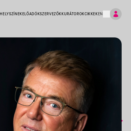
HELYSZÍNEK
ELŐADÓK
SZERVEZŐK
KURÁTOROK
CIKKEK
EN