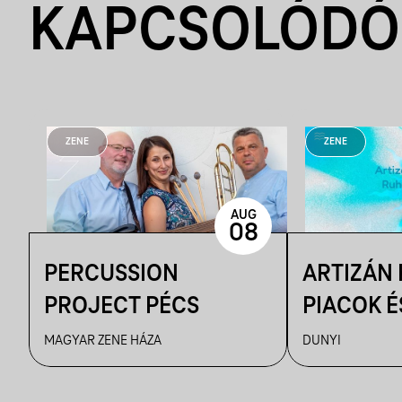
KAPCSOLÓDÓ
ZENE
ZENE
AUG
08
PERCUSSION
ARTIZÁN
PROJECT PÉCS
PIACOK É
RUHATUR
MAGYAR ZENE HÁZA
DUNYI
DUNYIBA