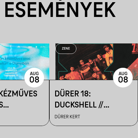
 ESEMÉNYEK
ZENE
AUG
AUG
08
08
 KÉZMŰVES
DÜRER 18:
S
DUCKSHELL //
IK A
VENDÉG:
DÜRER KERT
N
VÁRHEGYUTCA