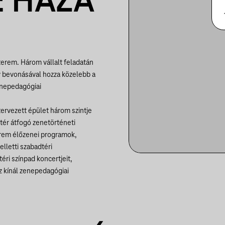
 HÁZA
rem. Három vállalt feladatán
v bevonásával hozza közelebb a
enepedagógiai
 tervezett épület három szintje
ó tér átfogó zenetörténeti
terem élőzenei programok,
lletti szabadtéri
éri színpad koncertjeit,
oz kínál zenepedagógiai