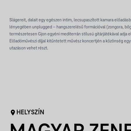
Slágereit, dalait egy egészen intim, lecsupaszított kamara előadásba
lényegében unplugged – hangszerelésű formációval (zongora, bőgő
természetesen Gjon egyéni mediterrán stílusú gitárjátékával adja e
Előadóművészi díjjal kitűntetett művész koncertjén a közönség egy 
utazáson vehet részt.
HELYSZÍN