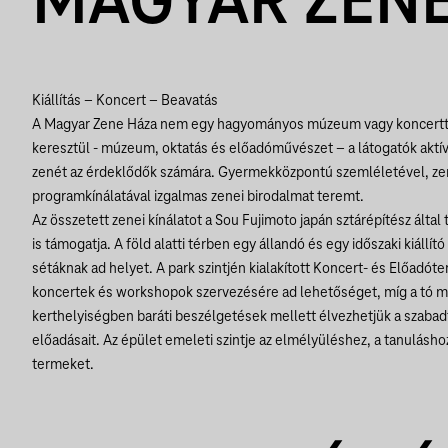
MAGYAR ZENE
Kiállítás – Koncert – Beavatás
A Magyar Zene Háza nem egy hagyományos múzeum vagy koncertte
keresztül - múzeum, oktatás és előadóművészet – a látogatók aktí
zenét az érdeklődők számára. Gyermekközpontú szemléletével, z
programkínálatával izgalmas zenei birodalmat teremt.
Az összetett zenei kínálatot a Sou Fujimoto japán sztárépítész által
is támogatja. A föld alatti térben egy állandó és egy időszaki kiállít
sétáknak ad helyet. A park szintjén kialakított Koncert- és Előadó
koncertek és workshopok szervezésére ad lehetőséget, míg a tó me
kerthelyiségben baráti beszélgetések mellett élvezhetjük a szabadt
előadásait. Az épület emeleti szintje az elmélyüléshez, a tanulásh
termeket.