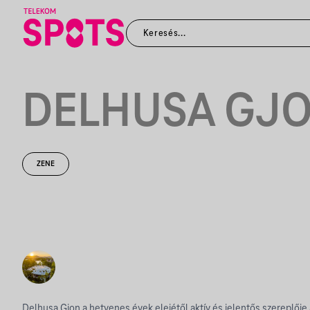
DELHUSA GJ
ZENE
Delhusa Gjon a hetvenes évek elejétől aktív és jelentős szereplője