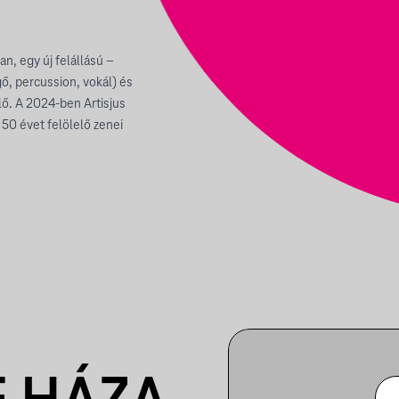
n, egy új felállású –
, percussion, vokál) és
lő. A 2024-ben Artisjus
50 évet felölelő zenei