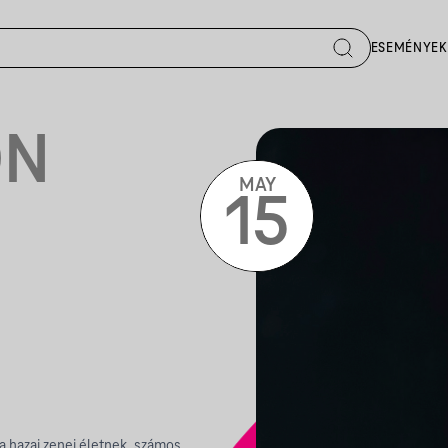
ESEMÉNYEK
ON
MAY
15
 a hazai zenei életnek, számos