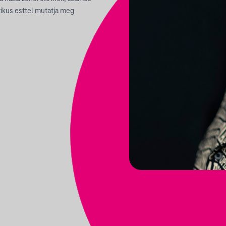
ikus esttel mutatja meg