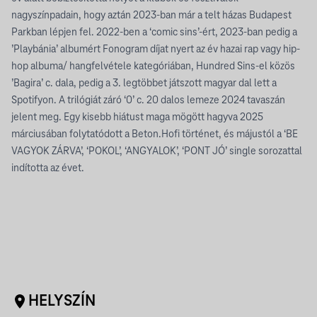
nagyszínpadain, hogy aztán 2023-ban már a telt házas Budapest
Parkban lépjen fel. 2022-ben a ‘comic sins’-ért, 2023-ban pedig a
’Playbánia’ albumért Fonogram díjat nyert az év hazai rap vagy hip-
hop albuma/ hangfelvétele kategóriában, Hundred Sins-el közös
’Bagira’ c. dala, pedig a 3. legtöbbet játszott magyar dal lett a
Spotifyon. A trilógiát záró ‘0’ c. 20 dalos lemeze 2024 tavaszán
jelent meg. Egy kisebb hiátust maga mögött hagyva 2025
márciusában folytatódott a Beton.Hofi történet, és májustól a ‘BE
VAGYOK ZÁRVA’, ‘POKOL’, ‘ANGYALOK’, ‘PONT JÓ’ single sorozattal
indította az évet.
HELYSZÍN