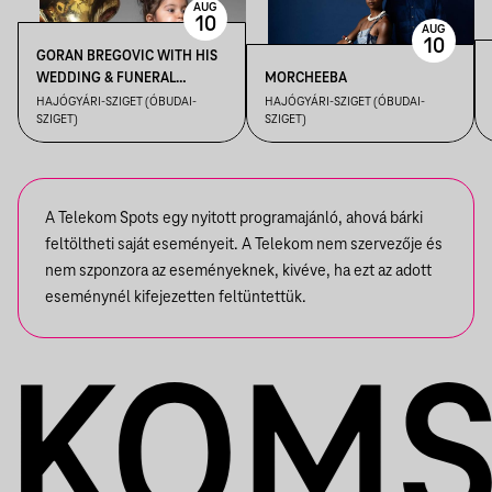
AUG
10
AUG
10
GORAN BREGOVIC WITH HIS
WEDDING & FUNERAL
MORCHEEBA
ORCHESTRA
HAJÓGYÁRI-SZIGET (ÓBUDAI-
HAJÓGYÁRI-SZIGET (ÓBUDAI-
SZIGET)
SZIGET)
A Telekom Spots egy nyitott programajánló, ahová bárki
feltöltheti saját eseményeit. A Telekom nem szervezője és
nem szponzora az eseményeknek, kivéve, ha ezt az adott
eseménynél kifejezetten feltüntettük.