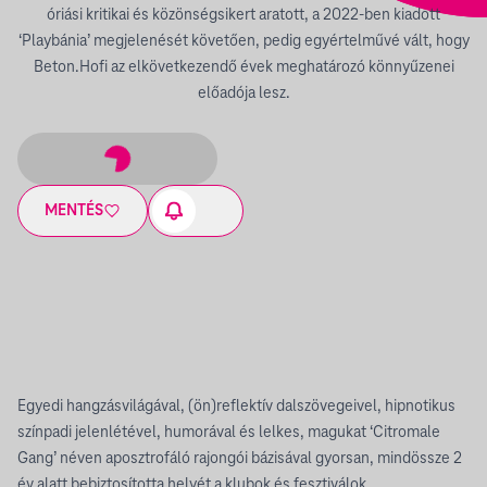
óriási kritikai és közönségsikert aratott, a 2022-ben kiadott
‘Playbánia’ megjelenését követően, pedig egyértelművé vált, hogy
Beton.Hofi az elkövetkezendő évek meghatározó könnyűzenei
előadója lesz.
MENTÉS
Egyedi hangzásvilágával, (ön)reflektív dalszövegeivel, hipnotikus
színpadi jelenlétével, humorával és lelkes, magukat ‘Citromale
Gang’ néven aposztrofáló rajongói bázisával gyorsan, mindössze 2
év alatt bebiztosította helyét a klubok és fesztiválok