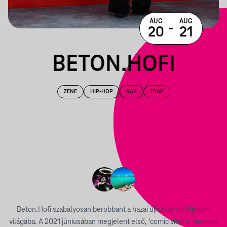
AUG
AUG
-
20
21
BETON.HOFI
ZENE
HIP-HOP
RAP
TRAP
Beton.Hofi szabályosan berobbant a hazai újhullámos hip-hop
világába. A 2021 júniusában megjelent első, ‘comic sins’ c. mixtape