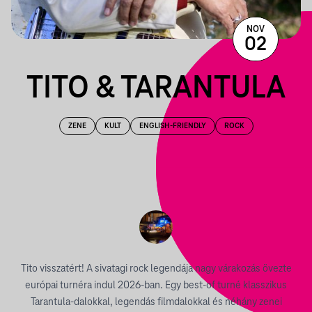
NOV
02
TITO & TARANTULA
ZENE
KULT
ENGLISH-FRIENDLY
ROCK
Tito visszatért! A sivatagi rock legendája nagy várakozás övezte
európai turnéra indul 2026-ban. Egy best-of turné klasszikus
Tarantula-dalokkal, legendás filmdalokkal és néhány zenei