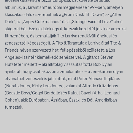
előzenekaraként) először Európába. Ezt követte debütáló
albumuk, a „Tarantism” európai megjelenése 1997-ben, amelyen
klasszikus dalok szerepelnek a „From Dusk Till Dawn”, az „After
Dark”, az „Angry Cockroaches” és a „Strange Face of Love” című
slágerekből. Ezek a dalok egy új korszak kezdetét jelzik az amerikai
filmzenében, és bemutatják Tito Larriva rendkívüli énekesi és
zeneszerzői képességeit. A Tito & Tarantula a Larriva által Tito &
Friends néven szervezett heti fellépésekből született, a Los
Angeles-i színtér kiemelkedő zenészeivel. A gitáros Steven
Hufsteter mellett – aki állítólag visszautasította Bob Dylan
ajánlatát, hogy csatlakozzon a zenekarához – a zenekarban olyan
élvonalbeli zenészek is játszottak, mint Peter Atanasoff gitáros
(Norah Jones, Ricky Lee Jones), valamint Alfredo Ortiz dobos
(Beastie Boys/Gogol Bordello) és Rafael Gayol (A-ha, Leonard
Cohen), akik Európában, Ázsiában, Észak- és Dél-Amerikában
turnéztak.