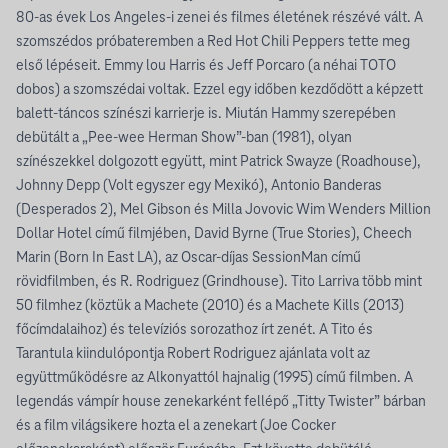
80-as évek Los Angeles-i zenei és filmes életének részévé vált. A
szomszédos próbateremben a Red Hot Chili Peppers tette meg
első lépéseit. Emmy lou Harris és Jeff Porcaro (a néhai TOTO
dobos) a szomszédai voltak. Ezzel egy időben kezdődött a képzett
balett-táncos színészi karrierje is. Miután Hammy szerepében
debütált a „Pee-wee Herman Show”-ban (1981), olyan
színészekkel dolgozott együtt, mint Patrick Swayze (Roadhouse),
Johnny Depp (Volt egyszer egy Mexikó), Antonio Banderas
(Desperados 2), Mel Gibson és Milla Jovovic Wim Wenders Million
Dollar Hotel című filmjében, David Byrne (True Stories), Cheech
Marin (Born In East LA), az Oscar-díjas SessionMan című
rövidfilmben, és R. Rodriguez (Grindhouse). Tito Larriva több mint
50 filmhez (köztük a Machete (2010) és a Machete Kills (2013)
főcímdalaihoz) és televíziós sorozathoz írt zenét. A Tito és
Tarantula kiindulópontja Robert Rodriguez ajánlata volt az
együttműködésre az Alkonyattól hajnalig (1995) című filmben. A
legendás vámpír house zenekarként fellépő „Titty Twister” bárban
és a film világsikere hozta el a zenekart (Joe Cocker