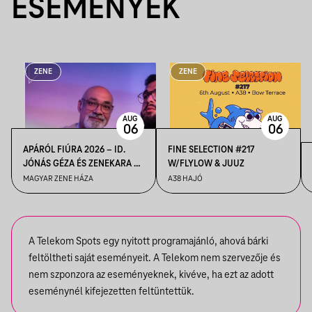
ESEMÉNYEK
ZENE
ZENE
AUG
AUG
06
06
APÁRÓL FIÚRA 2026 – ID.
FINE SELECTION #217
JÓNÁS GÉZA ÉS ZENEKARA &
W/FLYLOW & JUUZ
IFJ. JÓNÁS GÉZA ÉS
MAGYAR ZENE HÁZA
A38 HAJÓ
ZENEKARA, VENDÉG: ROBY
LAKATOS, EMILIO
A Telekom Spots egy nyitott programajánló, ahová bárki
feltöltheti saját eseményeit. A Telekom nem szervezője és
nem szponzora az eseményeknek, kivéve, ha ezt az adott
eseménynél kifejezetten feltüntettük.