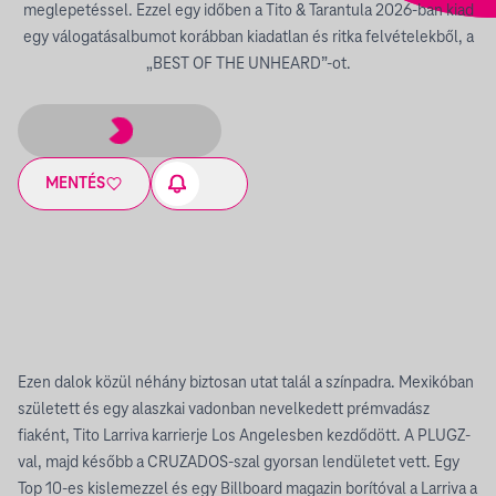
meglepetéssel. Ezzel egy időben a Tito & Tarantula 2026-ban kiad
egy válogatásalbumot korábban kiadatlan és ritka felvételekből, a
„BEST OF THE UNHEARD”-ot.
MENTÉS
Ezen dalok közül néhány biztosan utat talál a színpadra. Mexikóban
született és egy alaszkai vadonban nevelkedett prémvadász
fiaként, Tito Larriva karrierje Los Angelesben kezdődött. A PLUGZ-
val, majd később a CRUZADOS-szal gyorsan lendületet vett. Egy
Top 10-es kislemezzel és egy Billboard magazin borítóval a Larriva a