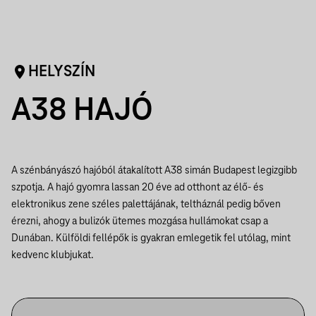
HELYSZÍN
A38 HAJÓ
A szénbányászó hajóból átakalított A38 simán Budapest legizgibb
szpotja. A hajó gyomra lassan 20 éve ad otthont az élő- és
elektronikus zene széles palettájának, teltháznál pedig bőven
érezni, ahogy a bulizók ütemes mozgása hullámokat csap a
Dunában. Külföldi fellépők is gyakran emlegetik fel utólag, mint
kedvenc klubjukat.