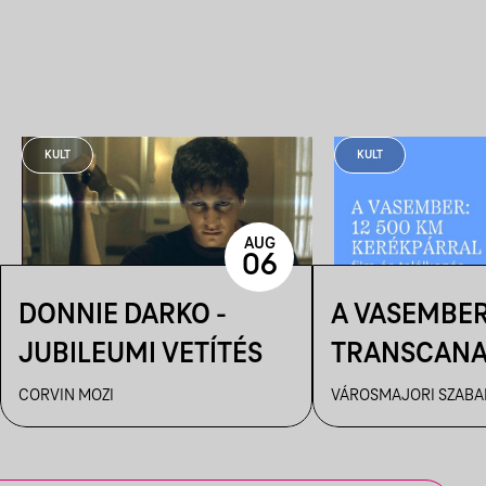
KULT
KULT
AUG
06
DONNIE DARKO -
A VASEMBER
JUBILEUMI VETÍTÉS
TRANSCAN
ULTRA FILM
CORVIN MOZI
VÁROSMAJORI SZABAD
ÉS BESZÉLG