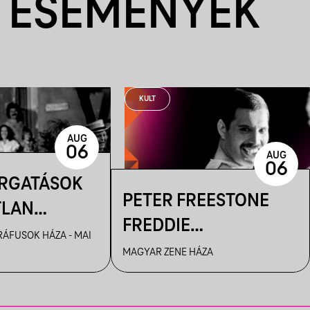
 ESEMÉNYEK
KULT
AUG
06
AUG
06
ORGATÁSOK
PETER FREESTONE
TLAN
FREDDIE
AI – KENDE
ÁFUSOK HÁZA - MAI
TÁRLATVEZETÉSEI
MAGYAR ZENE HÁZA
ILMFOTÓS
ANGOLUL
 A
! CÍMŰ