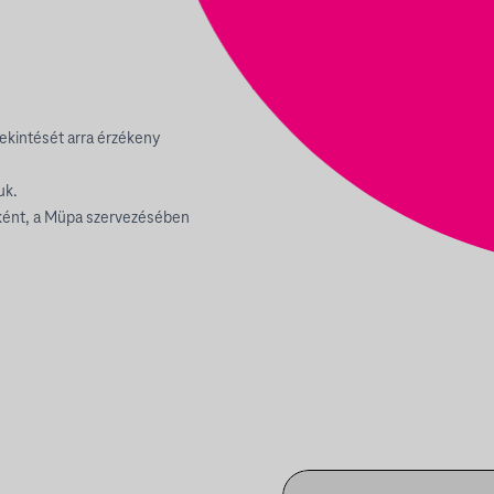
ekintését arra érzékeny
uk.
mként, a Müpa szervezésében