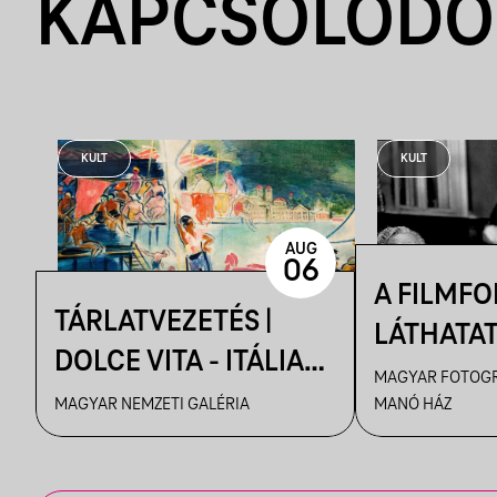
KAPCSOLÓDÓ
KULT
KULT
AUG
06
A FILMF
TÁRLATVEZETÉS |
LÁTHATA
DOLCE VITA - ITÁLIA
KRÓNIKÁS
MAGYAR FOTOGR
ÉLMÉNYE A MAGYAR
MAGYAR NEMZETI GALÉRIA
MANÓ HÁZ
TAMÁS F
MŰVÉSZETBEN
VEZETÉSE
FELVÉTEL