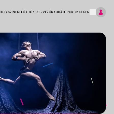
HELYSZÍNEK
ELŐADÓK
SZERVEZŐK
KURÁTOROK
CIKKEK
EN