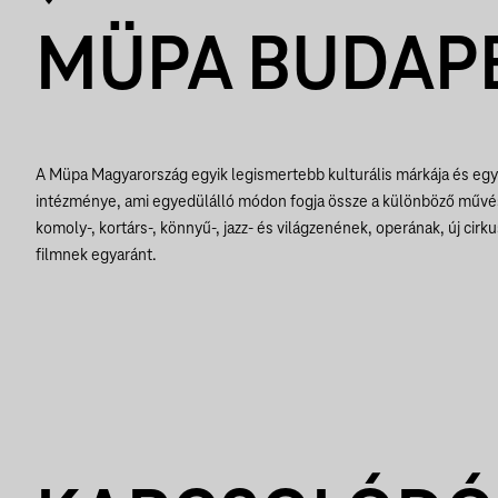
MÜPA BUDAP
A Müpa Magyarország egyik legismertebb kulturális márkája és egy
intézménye, ami egyedülálló módon fogja össze a különböző művés
komoly-, kortárs-, könnyű-, jazz- és világzenének, operának, új cir
filmnek egyaránt.