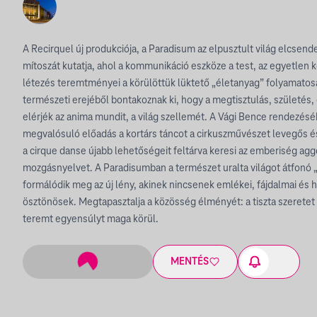
A Recirquel új produkciója, a Paradisum az elpusztult világ elcsen
mítoszát kutatja, ahol a kommunikáció eszköze a test, az egyetlen kö
létezés teremtményei a körülöttük lüktető „életanyag” folyamatos
természeti erejéből bontakoznak ki, hogy a megtisztulás, születés, 
elérjék az anima mundit, a világ szellemét. A Vági Bence rendezésé
megvalósuló előadás a kortárs táncot a cirkuszművészet levegős és
a cirque danse újabb lehetőségeit feltárva keresi az emberiség aggo
mozgásnyelvet. A Paradisumban a természet uralta világot átfonó 
formálódik meg az új lény, akinek nincsenek emlékei, fájdalmai és 
ösztönösek. Megtapasztalja a közösség élményét: a tiszta szeretet
teremt egyensúlyt maga körül.
MENTÉS