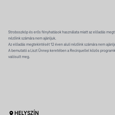
Stroboszkóp és erős fényhatások használata miatt az előadás megt
nézőink számára nem ajánljuk.
Az előadás megtekintését 12 éven aluli nézőink számára nem ajánlj
A bemutató a Liszt Ünnep keretében a Recirquellel közös progra
valósult meg.
HELYSZÍN