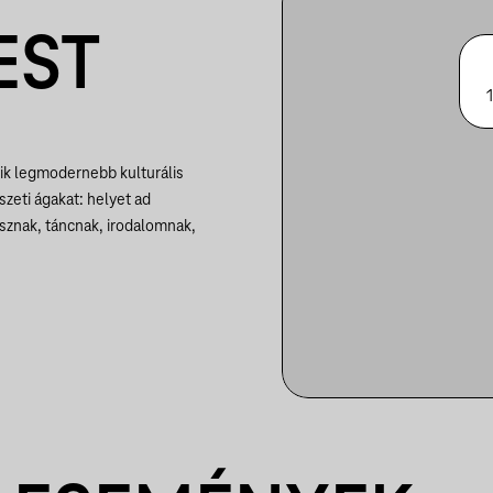
EST
ik legmodernebb kulturális
zeti ágakat: helyet ad
kusznak, táncnak, irodalomnak,