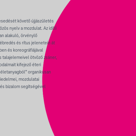
desedését követő újjászületés
zös nyelv a mozdulat. Az idilli
an alakuló, örvénylő
ébredés és rítus jelenetein át
ben és koreográfiájával
 talajelemeivel ötvöző zsáner,
dalmait kifejező éteri
„életanyagból” organikusan
hiedelmei, mozdulatai
 és bizalom segítségével