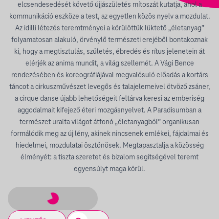
elcsendesedését követő újjászületés mítoszát kutatja, ahol a
kommunikáció eszköze a test, az egyetlen közös nyelv a mozdulat.
Az idilli létezés teremtményei a körülöttük lüktető „életanyag”
folyamatosan alakuló, örvénylő természeti erejéből bontakoznak
ki, hogy a megtisztulás, születés, ébredés és rítus jelenetein át
elérjék az anima mundit, a világ szellemét. A Vági Bence
rendezésében és koreográfiájával megvalósuló előadás a kortárs
táncot a cirkuszművészet levegős és talajelemeivel ötvöző zsáner,
a cirque danse újabb lehetőségeit feltárva keresi az emberiség
aggodalmait kifejező éteri mozgásnyelvet. A Paradisumban a
természet uralta világot átfonó „életanyagból” organikusan
formálódik meg az új lény, akinek nincsenek emlékei, fájdalmai és
hiedelmei, mozdulatai ösztönösek. Megtapasztalja a közösség
élményét: a tiszta szeretet és bizalom segítségével teremt
egyensúlyt maga körül.