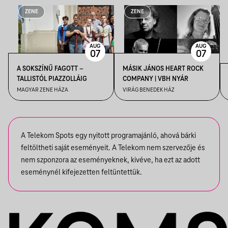
ZENE
ZENE
AUG
AUG
07
07
A SOKSZÍNŰ FAGOTT –
MÁSIK JÁNOS HEART ROCK
TALLISTÓL PIAZZOLLÁIG
COMPANY | VBH NYÁR
MAGYAR ZENE HÁZA
VIRÁG BENEDEK HÁZ
A Telekom Spots egy nyitott programajánló, ahová bárki
feltöltheti saját eseményeit. A Telekom nem szervezője és
nem szponzora az eseményeknek, kivéve, ha ezt az adott
eseménynél kifejezetten feltüntettük.