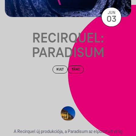
JUN
03
RECIRQUEL:
PARADISUM
KULT
TÁNC
A Recirquel új produkciója, a Paradisum az elpusztult világ