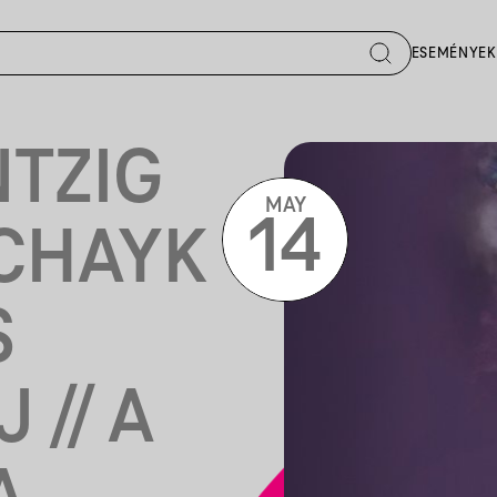
ESEMÉNYEK
NTZIG
MAY
14
SCHAYK
S
 // A