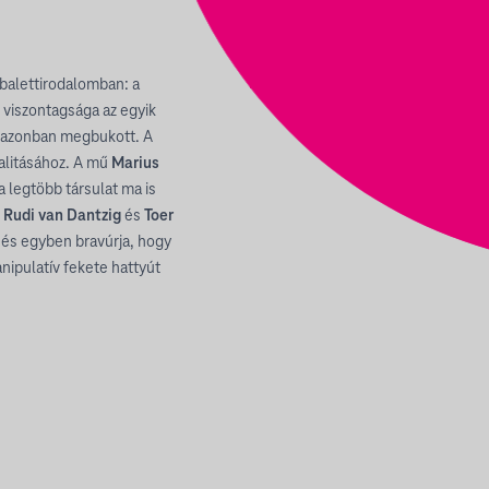
 balettirodalomban: a
 viszontagsága az egyik
 azonban megbukott. A
alitásához. A mű
Marius
a legtöbb társulat ma is
t
Rudi van Dantzig
és
Toer
 és egyben bravúrja, hogy
anipulatív fekete hattyút