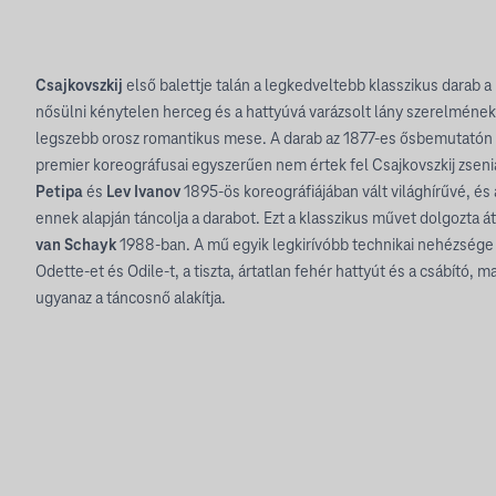
Csajkovszkij
első balettje talán a legkedveltebb klasszikus darab a
nősülni kénytelen herceg és a hattyúvá varázsolt lány szerelmének
legszebb orosz romantikus mese. A darab az 1877-es ősbemutatón
premier koreográfusai egyszerűen nem értek fel Csajkovszkij zseni
Petipa
és
Lev Ivanov
1895-ös koreográfiájában vált világhírűvé, és 
ennek alapján táncolja a darabot. Ezt a klasszikus művet dolgozta á
van Schayk
1988-ban. A mű egyik legkirívóbb technikai nehézsége
Odette-et és Odile-t, a tiszta, ártatlan fehér hattyút és a csábító, m
ugyanaz a táncosnő alakítja.