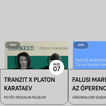
ZENE
ZENE
AUG
07
TRANZIT X PLATON
FALUSI MAR
KARATAEV
AZ ÓPEREN
PETŐFI IRODALMI MÚZEUM
VÁROSMAJORI SZABAD