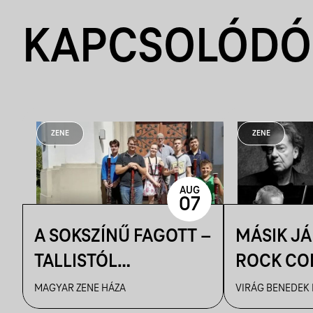
KAPCSOLÓDÓ
ZENE
ZENE
AUG
07
A SOKSZÍNŰ FAGOTT –
MÁSIK J
TALLISTÓL
ROCK CO
PIAZZOLLÁIG
VBH NYÁ
MAGYAR ZENE HÁZA
VIRÁG BENEDEK