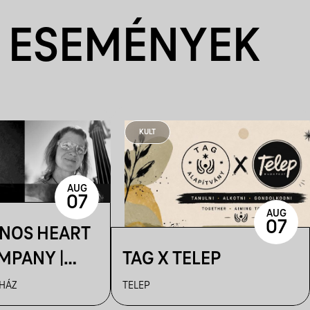
 ESEMÉNYEK
KULT
AUG
07
AUG
07
ÁNOS HEART
MPANY |
TAG X TELEP
R
 HÁZ
TELEP