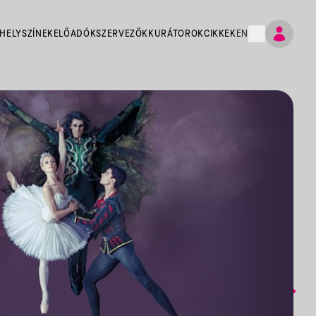
HELYSZÍNEK
ELŐADÓK
SZERVEZŐK
KURÁTOROK
CIKKEK
EN