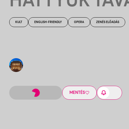
HATTYÚK TAV
KULT
ENGLISH-FRIENDLY
OPERA
ZENÉS ELŐADÁS
MENTÉS