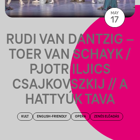
MAY
17
RUDI VAN DANTZIG –
TOER VAN SCHAYK /
PJOTR ILJICS
CSAJKOVSZKIJ // A
HATTYÚK TAVA
KULT
ENGLISH-FRIENDLY
OPERA
ZENÉS ELŐADÁS