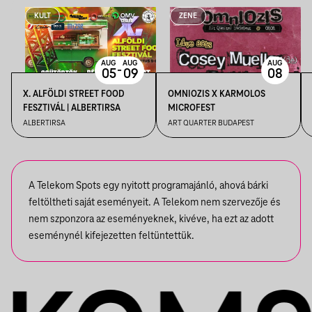
KULT
ZENE
AUG
AUG
AUG
-
05
09
08
X. ALFÖLDI STREET FOOD
OMNIOZIS X KARMOLOS
FESZTIVÁL | ALBERTIRSA
MICROFEST
ALBERTIRSA
ART QUARTER BUDAPEST
A Telekom Spots egy nyitott programajánló, ahová bárki
feltöltheti saját eseményeit. A Telekom nem szervezője és
nem szponzora az eseményeknek, kivéve, ha ezt az adott
eseménynél kifejezetten feltüntettük.