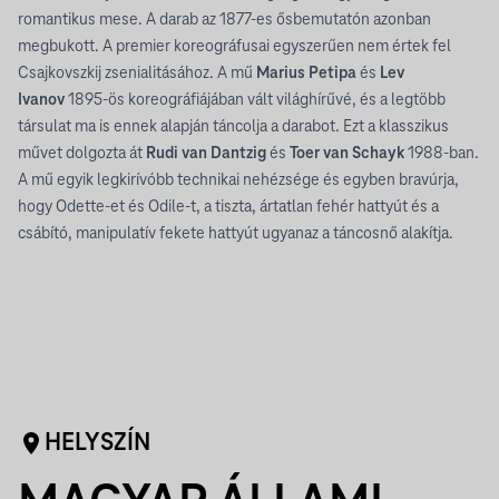
romantikus mese. A darab az 1877-es ősbemutatón azonban
megbukott. A premier koreográfusai egyszerűen nem értek fel
Csajkovszkij zsenialitásához. A mű
Marius Petipa
és
Lev
Ivanov
1895-ös koreográfiájában vált világhírűvé, és a legtöbb
társulat ma is ennek alapján táncolja a darabot. Ezt a klasszikus
művet dolgozta át
Rudi van Dantzig
és
Toer van Schayk
1988-ban.
A mű egyik legkirívóbb technikai nehézsége és egyben bravúrja,
hogy Odette-et és Odile-t, a tiszta, ártatlan fehér hattyút és a
csábító, manipulatív fekete hattyút ugyanaz a táncosnő alakítja.
HELYSZÍN