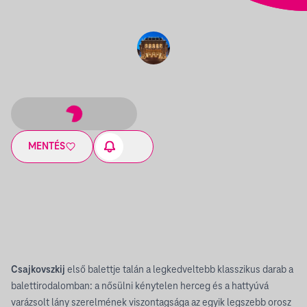
MENTÉS
Csajkovszkij
első balettje talán a legkedveltebb klasszikus darab a
balettirodalomban: a nősülni kénytelen herceg és a hattyúvá
varázsolt lány szerelmének viszontagsága az egyik legszebb orosz