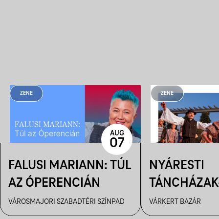
ZENE
ZENE
AUG
07
FALUSI MARIANN: TÚL
NYÁRESTI
AZ ÓPERENCIÁN
TÁNCHÁZAK
FANFARA C
VÁROSMAJORI SZABADTÉRI SZÍNPAD
VÁRKERT BAZÁR