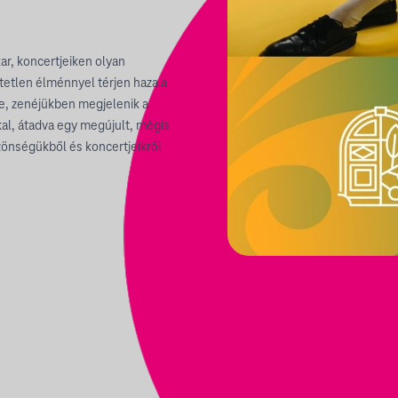
r, koncertjeiken olyan
etlen élménnyel térjen haza a
ve, zenéjükben megjelenik a
al, átadva egy megújult, mégis
özönségükből és koncertjeikről