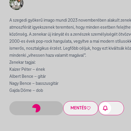
A szegedi gyökerű imago mundi 2023 novemberében alakult zeneka
atmoszférát igyekszenek teremteni, hogy minden esetben felejthet
közönség. A zenekar új irányát és a zenészek személyiségét ötvöz
2000-es évek pop-rock hangulata, vegyítve a mai modern stílusokk
ismerős, nosztalgikus érzést. Legfőbb céljuk, hogy ezt kiváltsák k
mindenki „vihessen haza valamit magával”.
Zenekar tagjai:
Kaizer Péter – ének
Albert Bence – gitár
Nagy Bence – basszusgitár
Gajda Döme – dob
MENTÉS