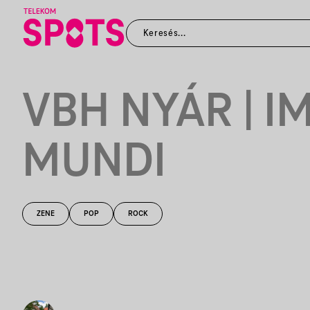
VBH NYÁR | 
MUNDI
ZENE
POP
ROCK