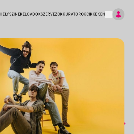
HELYSZÍNEK
ELŐADÓK
SZERVEZŐK
KURÁTOROK
CIKKEK
EN