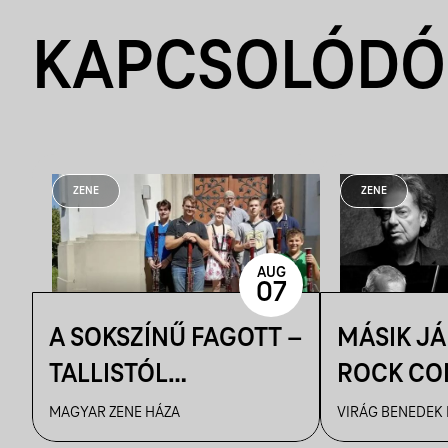
KAPCSOLÓDÓ
ZENE
ZENE
AUG
07
A SOKSZÍNŰ FAGOTT –
MÁSIK J
TALLISTÓL
ROCK CO
PIAZZOLLÁIG
VBH NYÁ
MAGYAR ZENE HÁZA
VIRÁG BENEDEK