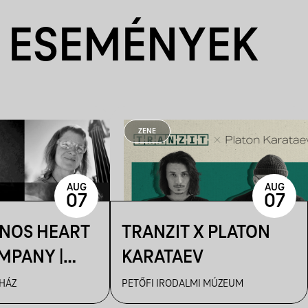
 ESEMÉNYEK
ZENE
AUG
AUG
07
07
ÁNOS HEART
TRANZIT X PLATON
MPANY |
KARATAEV
R
 HÁZ
PETŐFI IRODALMI MÚZEUM