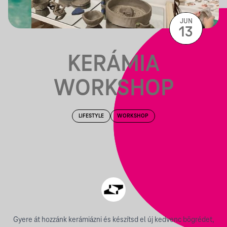
JUN
13
KERÁMIA
WORKSHOP
LIFESTYLE
WORKSHOP
Gyere át hozzánk kerámiázni és készítsd el új kedvenc bögrédet,