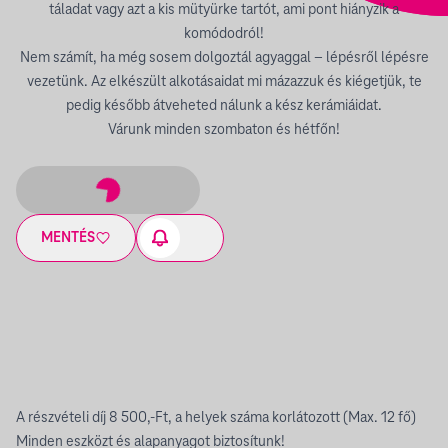
táladat vagy azt a kis mütyürke tartót, ami pont hiányzik a
komódodról!
Nem számít, ha még sosem dolgoztál agyaggal – lépésről lépésre
vezetünk. Az elkészült alkotásaidat mi mázazzuk és kiégetjük, te
pedig később átveheted nálunk a kész kerámiáidat.
Várunk minden szombaton és hétfőn!
MENTÉS
A részvételi díj 8 500,-Ft, a helyek száma korlátozott (Max. 12 fő)
Minden eszközt és alapanyagot biztosítunk!