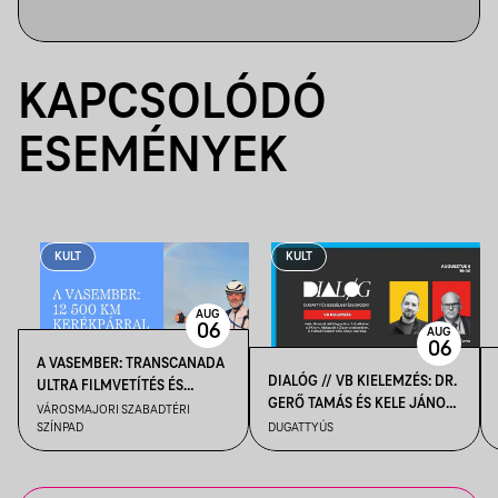
KAPCSOLÓDÓ
ESEMÉNYEK
KULT
KULT
AUG
06
AUG
06
A VASEMBER: TRANSCANADA
DIALÓG // VB KIELEMZÉS: DR.
ULTRA FILMVETÍTÉS ÉS
GERŐ TAMÁS ÉS KELE JÁNOS
BESZÉLGETÉS
VÁROSMAJORI SZABADTÉRI
BESZÉLGETÉSE
SZÍNPAD
DUGATTYÚS