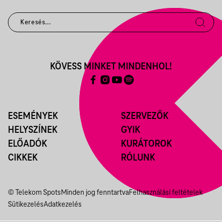
KÖVESS MINKET MINDENHOL!
ESEMÉNYEK
SZERVEZŐK
HELYSZÍNEK
GYIK
ELŐADÓK
KURÁTOROK
CIKKEK
RÓLUNK
© Telekom Spots
Minden jog fenntartva
Felhasználási feltételek
Sütikezelés
Adatkezelés