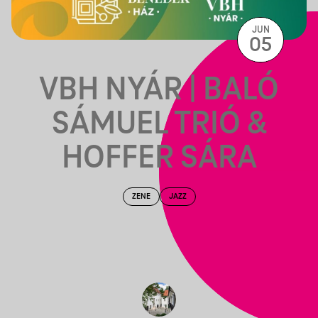
JUN
05
VBH NYÁR | BALÓ
SÁMUEL TRIÓ &
HOFFER SÁRA
ZENE
JAZZ