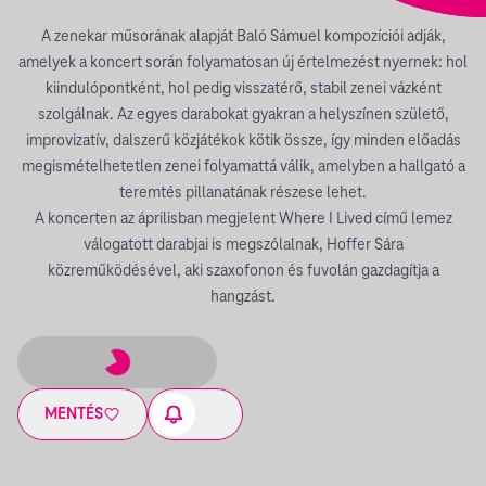
A zenekar műsorának alapját Baló Sámuel kompozíciói adják,
amelyek a koncert során folyamatosan új értelmezést nyernek: hol
kiindulópontként, hol pedig visszatérő, stabil zenei vázként
szolgálnak. Az egyes darabokat gyakran a helyszínen születő,
improvizatív, dalszerű közjátékok kötik össze, így minden előadás
megismételhetetlen zenei folyamattá válik, amelyben a hallgató a
teremtés pillanatának részese lehet.
A koncerten az áprilisban megjelent Where I Lived című lemez
válogatott darabjai is megszólalnak, Hoffer Sára
közreműködésével, aki szaxofonon és fuvolán gazdagítja a
hangzást.
MENTÉS