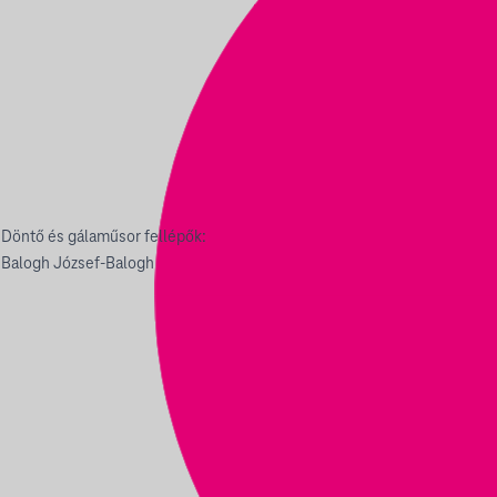
| Döntő és gálaműsor fellépők:
, Balogh József-Balogh