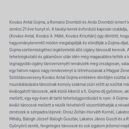
Kovács Antal Gojma, a Romano Dromból és Ando Dromból ismert l
zenész 21 éve hunyt el. A tavalyi kerek évforduló kapcsán családj
(Kovács Antal, Kovács A. Máté, Kovács Krisztián) úgy döntött, hog
hagyományteremtő módon megalapítják és elindítják a Gojma-díjat
Gojma szellemiségéhez legközelebb álló cigány táncosát keresik. A
tehetségkutató és gálaműsor után idén még magasabbra tették a lé
legnagyobb cigány táncversenyét rendezzék meg országosan, val
egy három napos nagy rendezvényt is létrehozzanak a Magyar Zene 
Szólótáncverseny Kovács Antal Gojma emlékére döntőjén ezúttal 
muzsikálásására táncolnak komoly szakmai zsűri előtt az ezúttal má
kiválogatott táncosok, akik közül kikerül a II. Gojma-díj győztese, ak
mellett, egy egy éven át tartó tehetséggondozást is nyer. A Gojma-
kiváló táncosok mellett a nézők felvételről viszontláthatják a néva
zenészek is színpadra lépnek: Orosz Zoltán-Horváth Kornél, Lakat
Mihály, Balogh József-Balogh Gusztáv, Lakatos János Guszti és a
Gyönyörű zenék, fergeteges táncosok és sok izgalom jellemzi majd 