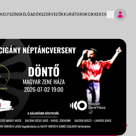
HELYSZÍNEK
ELŐADÓK
SZERVEZŐK
KURÁTOROK
CIKKEK
EN