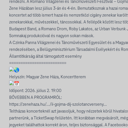
rendezni. A Romano Világzenei és Táncművészeti Fesztivál – Gojma
Zene Házában lesz július 3-án és 4-én. Bemutatkoznak a hazai roma
koncertet ad több ismert hazai és nemzetközi cigány zenekar karöl
zenekarokkal, művészekkel, táncosokkal. A fellépők között lesz t
Budapest Band, a Romano Drom, Roby Lakatos, az Urban Verbunk J
Somnakaj produkcióval és nagyon sokan mások.
A Czinka Panna Világzenei és Táncművészeti Egyesület és a Magya
rendezésében, a Belügyminisztérium Társadalmi Esélyekért és Ro
Államtitkárság által támogatott esemény
=========================
Helyszín: Magyar Zene Háza, Koncertterem
Időpont: 2026. július 2. 19:00
BŐVEBBEN A PROGRAMRÓL:
https://zenehaza.hu/.../ii-gojma-dij-szolotancverseny...
Teltházas koncerteknél azt javasoljuk, hogy nézzetek körül hivatal
partnerünk, a TicketSwap felületén. Itt korábban megvásárolt, még
jegyeket találhattok korrekt áron, teljes biztonsággal. A Faceboo