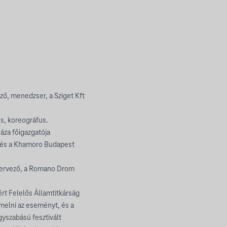
ő, menedzser, a Sziget Kft
s, koreográfus.
áza főigazgatója
z és a Khamoro Budapest
szervező, a Romano Drom
rt Felelős Államtitkárság
emelni az eseményt, és a
yszabású fesztivált