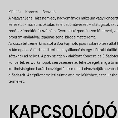
Kiállítás – Koncert – Beavatás
A Magyar Zene Háza nem egy hagyományos múzeum vagy koncertte
keresztül - múzeum, oktatás és előadóművészet – a látogatók aktí
zenét az érdeklődők számára. Gyermekközpontú szemléletével, z
programkínálatával izgalmas zenei birodalmat teremt.
Az összetett zenei kínálatot a Sou Fujimoto japán sztárépítész által
is támogatja. A föld alatti térben egy állandó és egy időszaki kiállít
sétáknak ad helyet. A park szintjén kialakított Koncert- és Előadó
koncertek és workshopok szervezésére ad lehetőséget, míg a tó me
kerthelyiségben baráti beszélgetések mellett élvezhetjük a szabadt
előadásait. Az épület emeleti szintje az elmélyüléshez, a tanulásh
termeket.
KAPCSOLÓDÓ