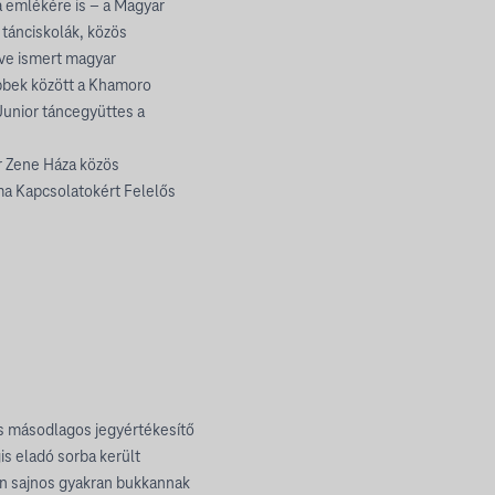
 emlékére is – a Magyar
 tánciskolák, közös
tve ismert magyar
öbbek között a Khamoro
unior táncegyüttes a
r Zene Háza közös
ma Kapcsolatokért Felelős
os másodlagos jegyértékesítő
is eladó sorba került
kon sajnos gyakran bukkannak