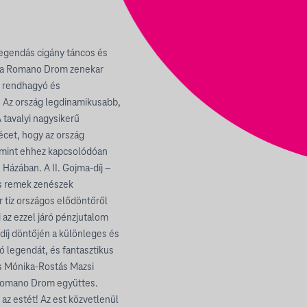
egendás cigány táncos és
a, a Romano Drom zenekar
y rendhagyó és
. Az ország legdinamikusabb,
 tavalyi nagysikerű
cet, hogy az ország
amint ehhez kapcsolódóan
Házában. A II. Gojma-díj –
is remek zenészek
r tíz országos elődöntőről
i az ezzel járó pénzjutalom
díj döntőjén a különleges és
dó legendát, és fantasztikus
os Mónika-Rostás Mazsi
 Romano Drom együttes.
az estét! Az est közvetlenül