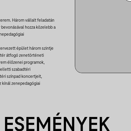
rem. Három vállalt feladatán
v bevonásával hozza közelebb a
enepedagógiai
 tervezett épület három szintje
ó tér átfogó zenetörténeti
terem élőzenei programok,
lletti szabadtéri
éri színpad koncertjeit,
oz kínál zenepedagógiai
 ESEMÉNYEK