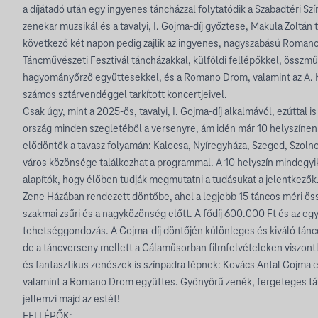
a díjátadó után egy ingyenes táncházzal folytatódik a Szabadtéri Sz
zenekar muzsikál és a tavalyi, I. Gojma-díj győztese, Makula Zoltán t
következő két napon pedig zajlik az ingyenes, nagyszabású Romano
Táncművészeti Fesztivál táncházakkal, külföldi fellépőkkel, összmű
hagyományőrző együttesekkel, és a Romano Drom, valamint az A. 
számos sztárvendéggel tarkított koncertjeivel.
Csak úgy, mint a 2025-ös, tavalyi, I. Gojma-díj alkalmávól, ezúttal i
ország minden szegletéből a versenyre, ám idén már 10 helyszínen z
elődöntők a tavasz folyamán: Kalocsa, Nyíregyháza, Szeged, Szol
város közönsége találkozhat a programmal. A 10 helyszín mindegyi
alapítók, hogy élőben tudják megmutatni a tudásukat a jelentkezők
Zene Házában rendezett döntőbe, ahol a legjobb 15 táncos méri öss
szakmai zsűri és a nagyközönség előtt. A fődíj 600.000 Ft és az egy
tehetséggondozás. A Gojma-díj döntőjén különleges és kiváló tánc
de a táncverseny mellett a Gálaműsorban filmfelvételeken viszont
és fantasztikus zenészek is színpadra lépnek: Kovács Antal Gojma e
valamint a Romano Drom együttes. Gyönyörű zenék, fergeteges tá
jellemzi majd az estét!
FELLÉPŐK: