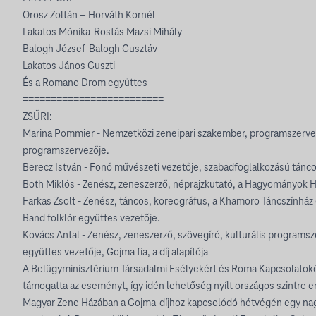
Orosz Zoltán – Horváth Kornél
Lakatos Mónika-Rostás Mazsi Mihály
Balogh József-Balogh Gusztáv
Lakatos János Guszti
És a Romano Drom együttes
=========================
ZSŰRI:
Marina Pommier - Nemzetközi zeneipari szakember, programszervez
programszervezője.
Berecz István - Fonó művészeti vezetője, szabadfoglalkozású tánco
Both Miklós - Zenész, zeneszerző, néprajzkutató, a Hagyományok H
Farkas Zsolt - Zenész, táncos, koreográfus, a Khamoro Táncszínhá
Band folklór együttes vezetője.
Kovács Antal - Zenész, zeneszerző, szövegíró, kulturális program
együttes vezetője, Gojma fia, a díj alapítója
A Belügyminisztérium Társadalmi Esélyekért és Roma Kapcsolatoké
támogatta az eseményt, így idén lehetőség nyílt országos szintre 
Magyar Zene Házában a Gojma-díjhoz kapcsolódó hétvégén egy nag