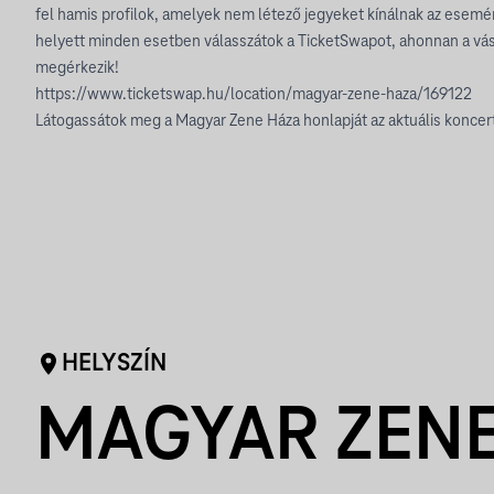
fel hamis profilok, amelyek nem létező jegyeket kínálnak az ese
helyett minden esetben válasszátok a TicketSwapot, ahonnan a vás
megérkezik!
https://www.ticketswap.hu/location/magyar-zene-haza/169122
Látogassátok meg a Magyar Zene Háza honlapját az aktuális koncert
HELYSZÍN
MAGYAR ZENE