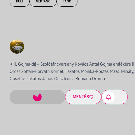
KULT
NÉPTÁNC
TÁNC
◖ II. Gojma-díj – Szólótáncverseny Kovács Antal Gojma emlékére |
Orosz Zoltán-Horváth Kornél, Lakatos Mónika-Rostás Mazsi Mihály
Gusztáv, Lakatos János Guszti és a Romano Drom ◗
MENTÉS