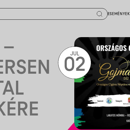
ESEMÉNYEK
 –
JUL
02
ERSEN
TAL
KÉRE