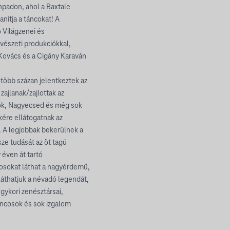
ínpadon, ahol a Baxtale
anítja a táncokat! A
 Világzenei és
vészeti produkciókkal,
Kovács és a Cigány Karaván
s több százan jelentkeztek az
ajlanak/zajlottak az
nok, Nagyecsed és még sok
kére ellátogatnak az
. A legjobbak bekerülnek a
ze tudását az öt tagú
 éven át tartó
osokat láthat a nagyérdemű,
láthatjuk a névadó legendát,
gykori zenésztársai,
ncosok és sok izgalom